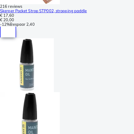
216 reviews
Skerper Pocket Strop STP002, stropping paddle
€ 17,60
€ 20,00
-
12%
Bespaar
2,40