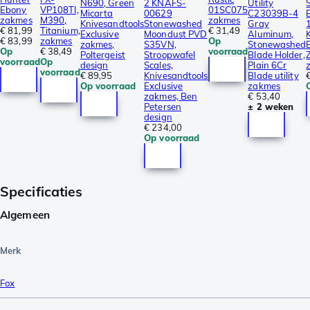
N690, Green
2 KNAFS-
Utility
Ebony
VP108TI,
01SC075
Micarta
00629
C23039B-4
zakmes
M390,
zakmes
Knivesandtools
Stonewashed
Gray
€ 81,99
Titanium,
€ 31,49
Exclusive
Moondust PVD
Aluminum,
€ 83,99
zakmes
Op
zakmes,
S35VN,
Stonewashed
Op
€ 38,49
voorraad
Poltergeist
Stroopwafel
Blade Holder,
voorraad
Op
design
Scales,
Plain 6Cr
voorraad
€ 89,95
Knivesandtools
Blade utility
Op voorraad
Exclusive
zakmes
zakmes, Ben
€ 53,40
Petersen
± 2 weken
design
€ 234,00
Op voorraad
Specificaties
Algemeen
Merk
Fox