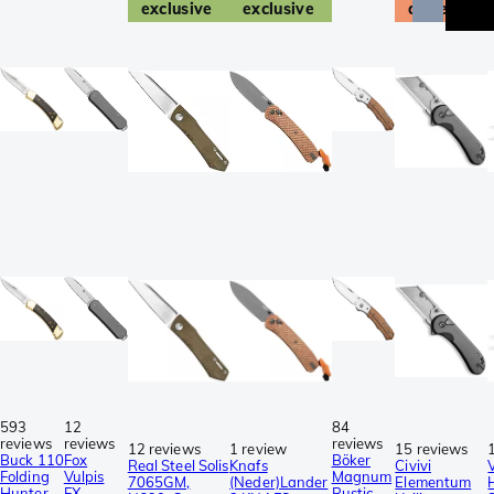
exclusive
exclusive
actie
593
12
84
reviews
reviews
reviews
12 reviews
1 review
15 reviews
Buck 110
Fox
Böker
Real Steel Solis
Knafs
Civivi
Folding
Vulpis
Magnum
7065GM,
(Neder)Lander
Elementum
Hunter
FX-
Rustic