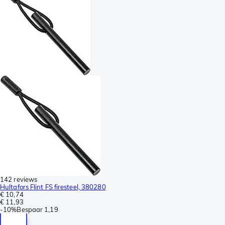
142 reviews
Hultafors Flint FS firesteel, 380280
€ 10,74
€ 11,93
-
10%
Bespaar
1,19