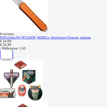
9 reviews
FOX Vulpis FX-VP130OR, N690Co, Aluminium Orange, zakmes
€ 24,69
€ 25,99
-
5%
Bespaar
1,30