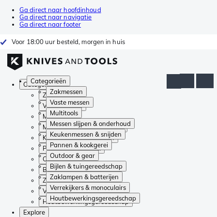
Ga direct naar hoofdinhoud
Ga direct naar navigatie
Ga direct naar footer
Voor 18:00 uur besteld, morgen in huis
Categorieën
Categorieën
Zakmessen
Zakmessen
Vaste messen
Vaste messen
Multitools
Multitools
Messen slijpen & onderhoud
Messen slijpen & onderhoud
Keukenmessen & snijden
Keukenmessen & snijden
Pannen & kookgerei
Pannen & kookgerei
Outdoor & gear
Outdoor & gear
Bijlen & tuingereedschap
Bijlen & tuingereedschap
Zaklampen & batterijen
Zaklampen & batterijen
Verrekijkers & monoculairs
Verrekijkers & monoculairs
Houtbewerkingsgereedschap
Houtbewerkingsgereedschap
Explore