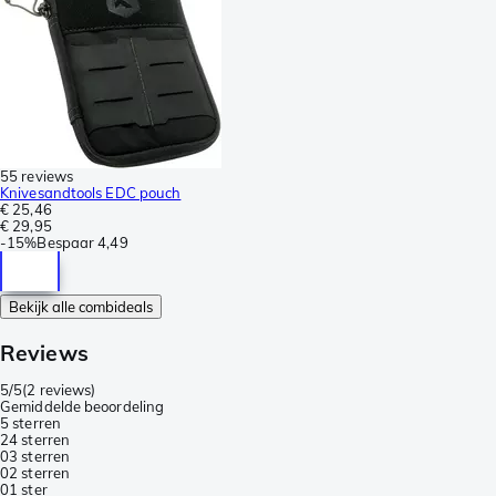
55 reviews
Knivesandtools EDC pouch
€ 25,46
€ 29,95
-
15%
Bespaar
4,49
Bekijk alle combideals
Reviews
5/5
(
2 reviews
)
Gemiddelde beoordeling
5 sterren
2
4 sterren
0
3 sterren
0
2 sterren
0
1 ster