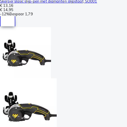
Skerper Basic slijp-pen met diamanten slijpstaaf, SO001
€ 13,16
€ 14,95
-
12%
Bespaar
1,79