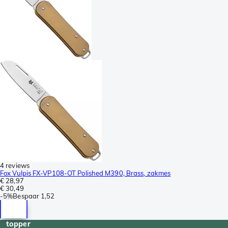
4 reviews
Fox Vulpis FX-VP108-OT Polished M390, Brass, zakmes
€ 28,97
€ 30,49
-
5%
Bespaar
1,52
topper