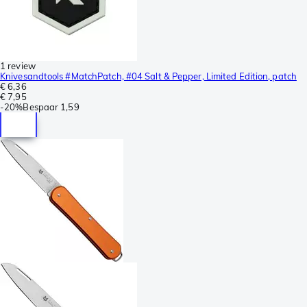
1 review
Knivesandtools #MatchPatch, #04 Salt & Pepper, Limited Edition, patch
€ 6,36
€ 7,95
-
20%
Bespaar
1,59