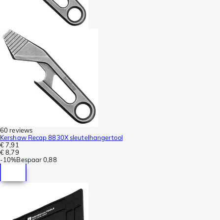
60 reviews
Kershaw Recap 8830X sleutelhangertool
€ 7,91
€ 8,79
-
10%
Bespaar
0,88