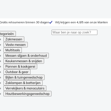
Gratis retourneren binnen 30 dagen
Wij krijgen een 4,8/5 van onze klanten
tegorieën
Zakmessen
Vaste messen
Multitools
Messen slijpen & onderhoud
Keukenmessen & snijden
Pannen & kookgerei
Outdoor & gear
Bijlen & tuingereedschap
Zaklampen & batterijen
Verrekijkers & monoculairs
Houtbewerkingsgereedschap