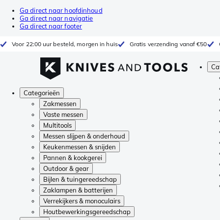
Ga direct naar hoofdinhoud
Ga direct naar navigatie
Ga direct naar footer
Voor 22:00 uur besteld, morgen in huis
Gratis verzending vanaf €50
Ca
Categorieën
Zakmessen
Vaste messen
Multitools
Messen slijpen & onderhoud
Keukenmessen & snijden
Pannen & kookgerei
Outdoor & gear
Bijlen & tuingereedschap
Zaklampen & batterijen
Verrekijkers & monoculairs
Houtbewerkingsgereedschap