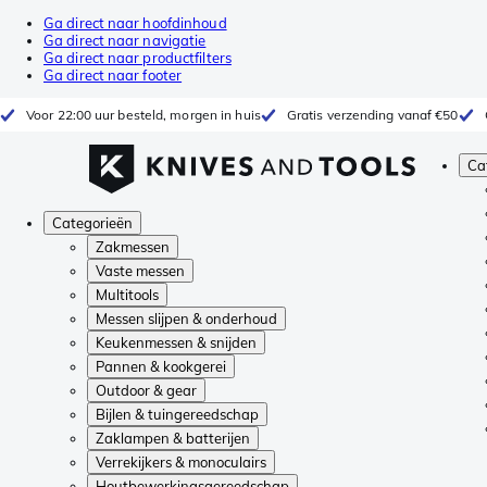
Ga direct naar hoofdinhoud
Ga direct naar navigatie
Ga direct naar productfilters
Ga direct naar footer
Voor 22:00 uur besteld, morgen in huis
Gratis verzending vanaf €50
Ca
Categorieën
Zakmessen
Vaste messen
Multitools
Messen slijpen & onderhoud
Keukenmessen & snijden
Pannen & kookgerei
Outdoor & gear
Bijlen & tuingereedschap
Zaklampen & batterijen
Verrekijkers & monoculairs
Houtbewerkingsgereedschap