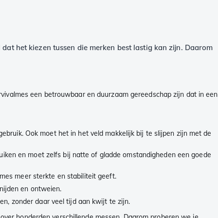
 dat het kiezen tussen die merken best lastig kan zijn. Daarom
urvivalmes een betrouwbaar en duurzaam gereedschap zijn dat in een
ebruik. Ook moet het in het veld makkelijk bij te slijpen zijn met de
ruiken en moet zelfs bij natte of gladde omstandigheden een goede
es meer sterkte en stabiliteit geeft.
 snijden en ontweien.
 zonder daar veel tijd aan kwijt te zijn.
 over honderden verschillende messen. Daarom proberen we je