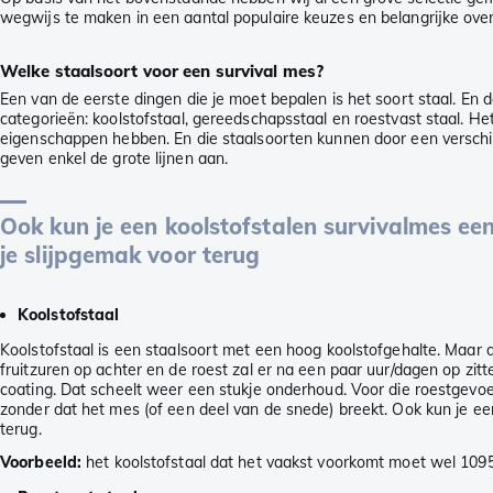
wegwijs te maken in een aantal populaire keuzes en belangrijke ov
Welke staalsoort voor een survival mes?
Een van de eerste dingen die je moet bepalen is het soort staal. En d
categorieën: koolstofstaal, gereedschapsstaal en roestvast staal. He
eigenschappen hebben. En die staalsoorten kunnen door een verschi
geven enkel de grote lijnen aan.
Ook kun je een koolstofstalen survivalmes een
je slijpgemak voor terug
Koolstofstaal
Koolstofstaal is een staalsoort met een hoog koolstofgehalte. Maar da
fruitzuren op achter en de roest zal er na een paar uur/dagen op zi
coating. Dat scheelt weer een stukje onderhoud. Voor die roestgevoel
zonder dat het mes (of een deel van de snede) breekt. Ook kun je een
terug.
Voorbeeld:
het koolstofstaal dat het vaakst voorkomt moet wel 1095-