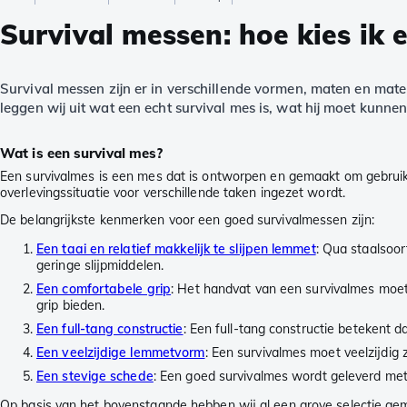
Survival messen: hoe kies ik 
Survival messen zijn er in verschillende vormen, maten en mate
leggen wij uit wat een echt survival mes is, wat hij moet kunnen 
Wat is een survival mes?
Een survivalmes is een mes dat is ontworpen en gemaakt om gebruik
overlevingssituatie voor verschillende taken ingezet wordt.
De belangrijkste kenmerken voor een goed survivalmessen zijn:
Een taai en relatief makkelijk te slijpen lemmet
: Qua staalsoor
geringe slijpmiddelen.
Een comfortabele grip
: Het handvat van een survivalmes moet
grip bieden.
Een full-tang constructie
: Een full-tang constructie betekent 
Een veelzijdige lemmetvorm
: Een survivalmes moet veelzijdig z
Een stevige schede
: Een goed survivalmes wordt geleverd met
Op basis van het bovenstaande hebben wij al een grove selectie g