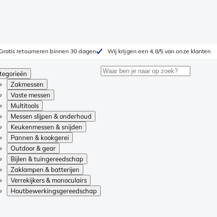
Gratis retourneren binnen 30 dagen
Wij krijgen een 4,8/5 van onze klanten
tegorieën
Zakmessen
Vaste messen
Multitools
Messen slijpen & onderhoud
Keukenmessen & snijden
Pannen & kookgerei
Outdoor & gear
Bijlen & tuingereedschap
Zaklampen & batterijen
Verrekijkers & monoculairs
Houtbewerkingsgereedschap