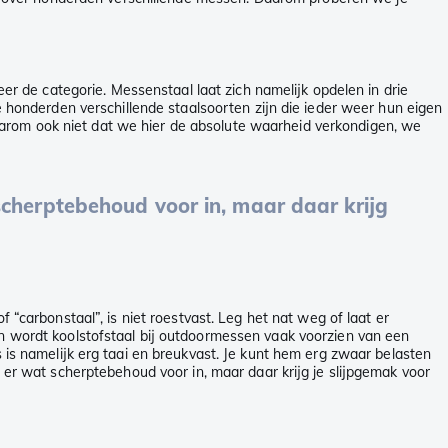
eer de categorie. Messenstaal laat zich namelijk opdelen in drie
le honderden verschillende staalsoorten zijn die ieder weer hun eigen
arom ook niet dat we hier de absolute waarheid verkondigen, we
 scherptebehoud voor in, maar daar krijg
 “carbonstaal”, is niet roestvast. Leg het nat weg of laat er
an wordt koolstofstaal bij outdoormessen vaak voorzien van een
s is namelijk erg taai en breukvast. Je kunt hem erg zwaar belasten
t er wat scherptebehoud voor in, maar daar krijg je slijpgemak voor