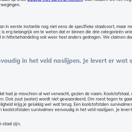
erwegingen.
an in eerste instantie nog niet eens de specifieke staalsoort, maar m
t is erg belangrijk om te weten dat er binnen die drie categorieën ve
l in hittebehandeling ook weer heel anders gedragen. We claimen da
voudig in het veld naslijpen. Je levert er wat
t had je misschien al wel verwacht, gezien de naam. Koolstofstaal, of
tten. Ook zout (water) wordt niet gewaardeerd. Om roest tegen te ga
igheid krijg je gelukkig wel wat terug. Een koolstofstalen survivalme
 koolstofstalen survivalmes eenvoudig in het veld naslijpen. Je lever
staal zijn.