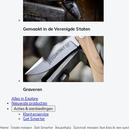
Gemaakt in de Verenigde Staten
Graveren
Alles in Explore
Nieuwste producten
Acties & aanbiedingen
Klantenservice
Get Smarter
Home
Vaste messen
Get Smarter
Keuzehulp
Survival messen: hoe kies ik een sur