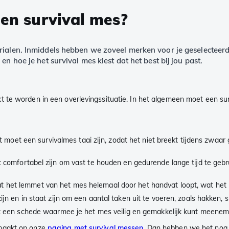
een survival mes?
rialen. Inmiddels hebben we zoveel merken voor je geselecteerd
en hoe je het survival mes kiest dat het best bij jou past.
t te worden in een overlevingssituatie. In het algemeen moet een s
t moet een survivalmes taai zijn, zodat het niet breekt tijdens zwaar g
 comfortabel zijn om vast te houden en gedurende lange tijd te geb
dat het lemmet van het mes helemaal door het handvat loopt, wat het m
ijn en in staat zijn om een ​​aantal taken uit te voeren, zoals hakken,
 een schede waarmee je het mes veilig en gemakkelijk kunt meenemen,
emaakt op onze
pagina met survival messen
. Dan hebben we het nog