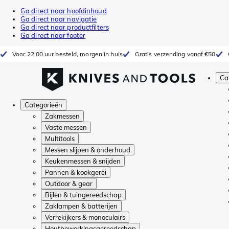
Ga direct naar hoofdinhoud
Ga direct naar navigatie
Ga direct naar productfilters
Ga direct naar footer
Voor 22:00 uur besteld, morgen in huis
Gratis verzending vanaf €50
Ca
Categorieën
Zakmessen
Vaste messen
Multitools
Messen slijpen & onderhoud
Keukenmessen & snijden
Pannen & kookgerei
Outdoor & gear
Bijlen & tuingereedschap
Zaklampen & batterijen
Verrekijkers & monoculairs
Houtbewerkingsgereedschap