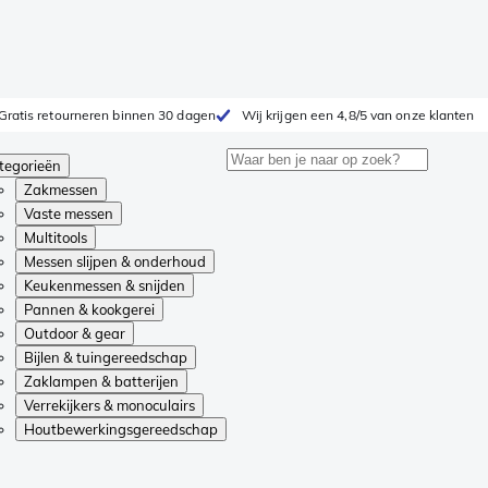
Gratis retourneren binnen 30 dagen
Wij krijgen een 4,8/5 van onze klanten
tegorieën
Zakmessen
Vaste messen
Multitools
Messen slijpen & onderhoud
Keukenmessen & snijden
Pannen & kookgerei
Outdoor & gear
Bijlen & tuingereedschap
Zaklampen & batterijen
Verrekijkers & monoculairs
Houtbewerkingsgereedschap