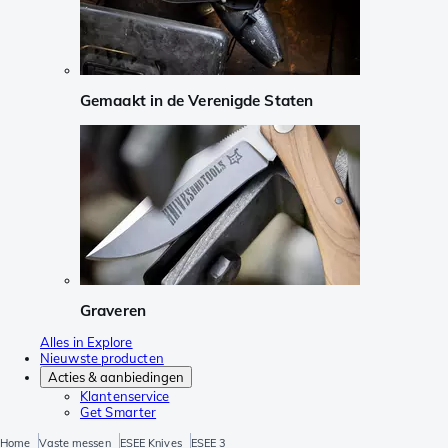
Gemaakt in de Verenigde Staten
Graveren
Alles in Explore
Nieuwste producten
Acties & aanbiedingen
Klantenservice
Get Smarter
Home
Vaste messen
ESEE Knives
ESEE 3