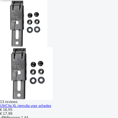
13 reviews
UltiClip XL riemclip voor schedes
€ 16,55
€ 17,99
-
8%
Bespaar
1,44