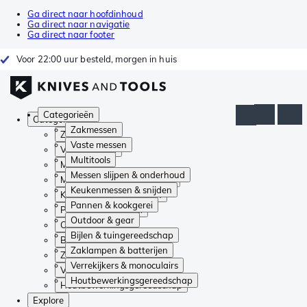
Ga direct naar hoofdinhoud
Ga direct naar navigatie
Ga direct naar footer
Voor 22:00 uur besteld, morgen in huis
Categorieën
Categorieën
Zakmessen
Zakmessen
Vaste messen
Vaste messen
Multitools
Multitools
Messen slijpen & onderhoud
Messen slijpen & onderhoud
Keukenmessen & snijden
Keukenmessen & snijden
Pannen & kookgerei
Pannen & kookgerei
Outdoor & gear
Outdoor & gear
Bijlen & tuingereedschap
Bijlen & tuingereedschap
Zaklampen & batterijen
Zaklampen & batterijen
Verrekijkers & monoculairs
Verrekijkers & monoculairs
Houtbewerkingsgereedschap
Houtbewerkingsgereedschap
Explore