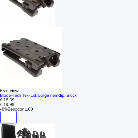
65 reviews
Blade-Tech Tek-Lok Large riemclip, Black
€ 18,39
€ 19,99
-
8%
Bespaar
1,60