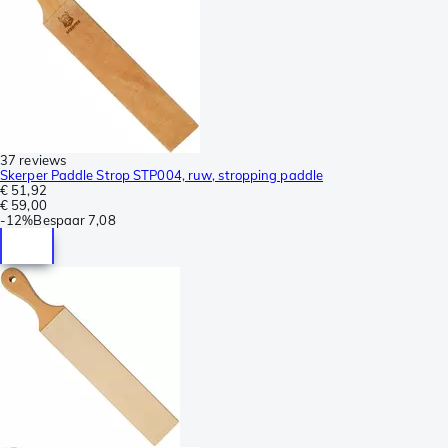
37 reviews
Skerper Paddle Strop STP004, ruw, stropping paddle
€ 51,92
€ 59,00
-
12%
Bespaar
7,08