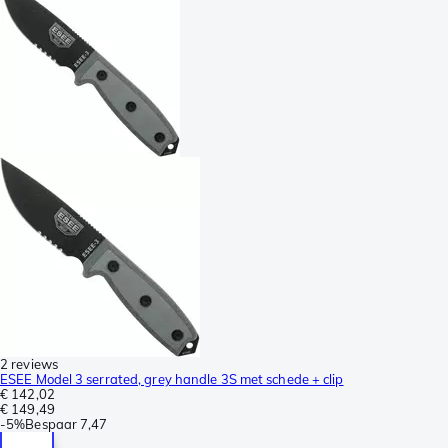
2 reviews
ESEE Model 3 serrated, grey handle 3S met schede + clip
€ 142,02
€ 149,49
-
5%
Bespaar
7,47