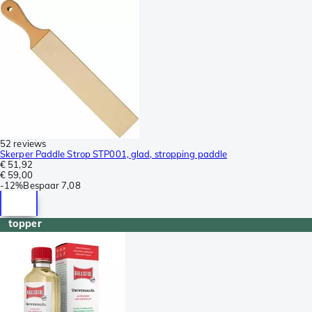
52 reviews
Skerper Paddle Strop STP001, glad, stropping paddle
€ 51,92
€ 59,00
-
12%
Bespaar
7,08
topper