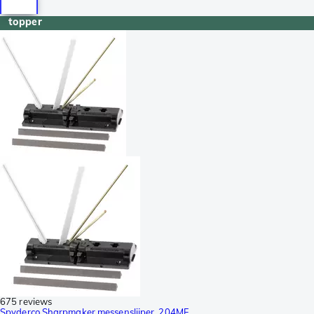
topper
675 reviews
Spyderco Sharpmaker messenslijper, 204MF