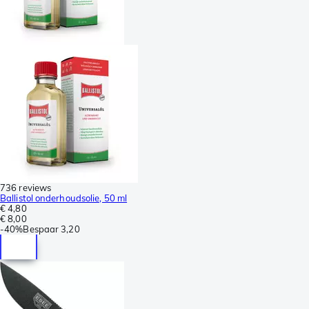
736 reviews
Ballistol onderhoudsolie, 50 ml
€ 4,80
€ 8,00
-
40%
Bespaar
3,20