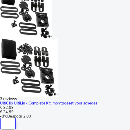
3 reviews
UltiClip UltiLink Complete Kit, montageset voor schedes
€ 22,99
€ 24,99
-
8%
Bespaar
2,00