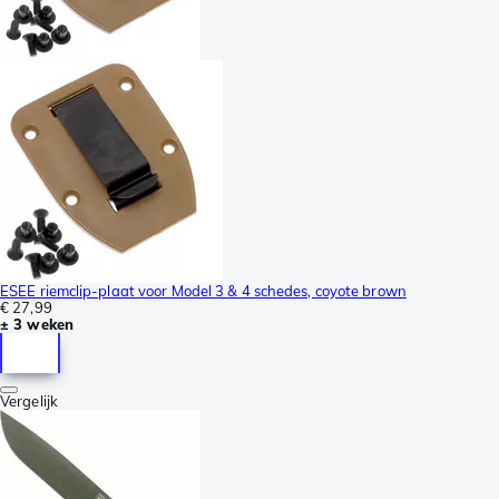
ESEE riemclip-plaat voor Model 3 & 4 schedes, coyote brown
€ 27,99
± 3 weken
Vergelijk