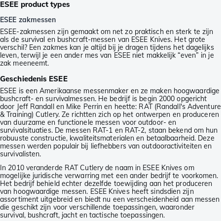
ESEE product types
ESEE zakmessen
ESEE-zakmessen zijn gemaakt om net zo praktisch en sterk te zijn
als de survival en bushcraft-messen van ESEE Knives. Het grote
verschil? Een zakmes kan je altijd bij je dragen tijdens het dagelijks
leven, terwijl je een ander mes van ESEE niet makkelijk “even” in je
zak meeneemt.
Geschiedenis ESEE
ESEE is een Amerikaanse messenmaker en ze maken hoogwaardige
bushcraft- en survivalmessen. He bedrijf is begin 2000 opgericht
door Jeff Randall en Mike Perrin en heette: RAT (Randall's Adventure
& Training) Cutlery. Ze richtten zich op het ontwerpen en produceren
van duurzame en functionele messen voor outdoor- en
survivalsituaties. De messen RAT-1 en RAT-2, staan bekend om hun
robuuste constructie, kwaliteitsmaterialen en betaalbaarheid. Deze
messen werden populair bij liefhebbers van outdooractiviteiten en
survivalisten.
In 2010 veranderde RAT Cutlery de naam in ESEE Knives om
mogelijke juridische verwarring met een ander bedrijf te voorkomen.
Het bedrijf behield echter dezelfde toewijding aan het produceren
van hoogwaardige messen. ESEE Knives heeft sindsdien zijn
assortiment uitgebreid en biedt nu een verscheidenheid aan messen
die geschikt zijn voor verschillende toepassingen, waaronder
survival, bushcraft, jacht en tactische toepassingen.