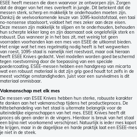
ESEE heeft messen die doen waarvoor ze ontworpen zijn. Zorgen
dat de drager van het mes overleeft in jungle. Dit betekent dat de
messen sterk, scherp en makkelijk te onderhouden moeten zijn.
Dankzij de veelvoorkomende keuze van 1095-koolstofstaal, een taai
no-nonsense staalsoort, voldoet het mes zeker aan deze eisen.
Deze messen zijn makkelijk te slijpen en te onderhouden, behouden
hun scherpte lekker lang en zijn daarnaast ook ongelofelijk sterk en
robuust. Dus wanneer je in het bos zit, met weinig tot geen
voorraden voorhanden kan een mes van ESEE de uitkomst bieden.
Het enige wat het mes regelmatig nodig heeft is het wegwerken
van roest, 1095-staal is namelijk niet roestvast, maar ook hieraan
heeft ESEE Knives gedacht. Veel modellen worden goed beschermd
tegen roestvorming door de toepassing van een speciale
poedercoating. ESEE-messen hebben een handgreep van micarta
wat een robuust materiaal is dat zijn grip goed houdt tot zelfs in de
meest vochtige omstandigheden. Juist voor een survivalmes is dit
materiaal onmisbaar.
Vakmanschap met elk mes
De messen van ESEE Knives hebben hun sterke, robuuste karakter
te danken aan het vakmanschap tijdens het productieproces. De
hittebehandeling van het staal is uitermate belangrijk voor de
uiteindelijke eigenschappen van het mes. ESEE Knives heeft dit
proces als geen ander in de vingers. Hierdoor is breuk van het staal
een bijna niet voorkomend verschijnsel. Natuurlijk is ieder mes kapot
te krijgen, maar in de dagelijkse en harde praktijk laat een ESEE-mes
je niet in de steek.