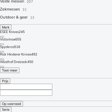
Vaste messen
207
Zakmessen
31
Outdoor & gear
13
Merk
ESEE Knives
245
Victorinox
655
Spyderco
516
Rick Hinderer Knives
492
Wüsthof Dreizack
450
Toon meer
Prijs
Op voorraad
Serie