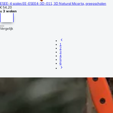
ESEE-4 scales EE-ESEE4-3D-011, 3D Natural Micarta, greepschalen
€ 54,20
± 3 weken
Vergelijk
1
2
3
4
5
6