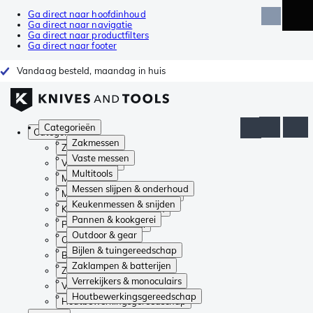
Ga direct naar hoofdinhoud
Ga direct naar navigatie
Ga direct naar productfilters
Ga direct naar footer
Vandaag besteld, maandag in huis
Categorieën
Categorieën
Zakmessen
Zakmessen
Vaste messen
Vaste messen
Multitools
Multitools
Messen slijpen & onderhoud
Messen slijpen & onderhoud
Keukenmessen & snijden
Keukenmessen & snijden
Pannen & kookgerei
Pannen & kookgerei
Outdoor & gear
Outdoor & gear
Bijlen & tuingereedschap
Bijlen & tuingereedschap
Zaklampen & batterijen
Zaklampen & batterijen
Verrekijkers & monoculairs
Verrekijkers & monoculairs
Houtbewerkingsgereedschap
Houtbewerkingsgereedschap