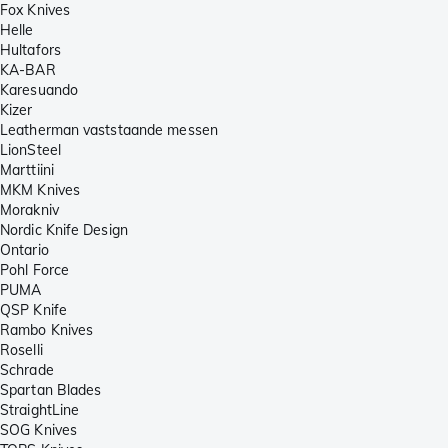
Fox Knives
Helle
Hultafors
KA-BAR
Karesuando
Kizer
Leatherman vaststaande messen
LionSteel
Marttiini
MKM Knives
Morakniv
Nordic Knife Design
Ontario
Pohl Force
PUMA
QSP Knife
Rambo Knives
Roselli
Schrade
Spartan Blades
StraightLine
SOG Knives