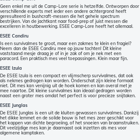
Geen enkel me uit de Camp-Lore serie is hetzelfde. Ontworpen door
verschillende experts met ieder een andere achtergrond heeft
geresulteerd in bushcraft-messen die het gehele spectrum
bestrijken. Van de jachtkant naar food-prep of juist messen die
excelleren in houtbewerking. ESEE Camp-Lore heeft het allemaal.
ESEE Candiru
Is een survivalmes te groot, maar een zakmes te klein en fragiel?
Neem dan de ESEE Candiru mee op jouw tochten! Dit kleine
vaststaand mesje draag je of in je zak of om je nek met een
paracord. Een praktisch mes veel toepassingen. Klein maar fijn.
ESEE Izula
De ESEE Izula is een compact en vlijmscherp survivalmes, dat ook
als nekmes gedragen kan worden. Onderschat zijn kleine formaat
niet. Dit mes kan venijnig uit de hoek komen en kan overal met je
mee naartoe. Dit kleine survivalmes kan ideaal gedragen worden
naast een groter mes omdat het perfect is voor precieze snijtaken.
ESEE Junglas
De ESEE Junglas is een uit de kluiten gewassen survivalmes. Dankzij
het dikke lemmet en de solide bouw is het mes zeer geschikt voor
het kappen van dichte begroeiing, of het snoeien van braamstruiken.
Dit veelzijdige mes kan je daarnaast ook inzetten als mes voor
algemene kamptaken.