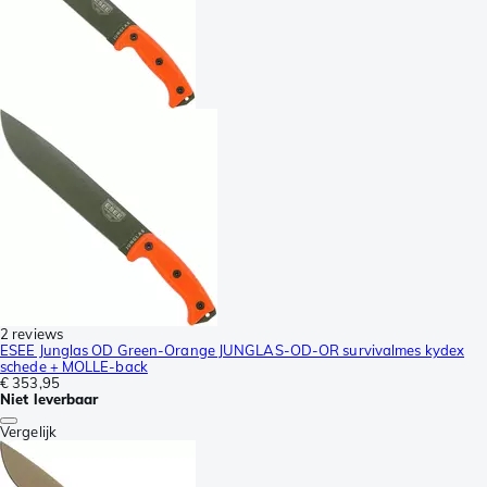
2 reviews
ESEE Junglas OD Green-Orange JUNGLAS-OD-OR survivalmes kydex
schede + MOLLE-back
€ 353,95
Niet leverbaar
Vergelijk