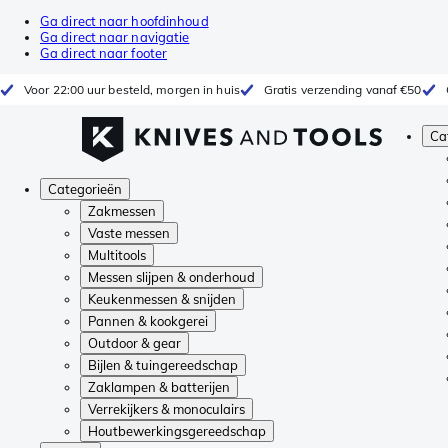
Ga direct naar hoofdinhoud
Ga direct naar navigatie
Ga direct naar footer
Voor 22:00 uur besteld, morgen in huis
Gratis verzending vanaf €50
Ca
Categorieën
Zakmessen
Vaste messen
Multitools
Messen slijpen & onderhoud
Keukenmessen & snijden
Pannen & kookgerei
Outdoor & gear
Bijlen & tuingereedschap
Zaklampen & batterijen
Verrekijkers & monoculairs
Houtbewerkingsgereedschap