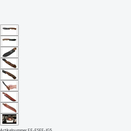
Artikelnummer
EE-ESEE-JG5