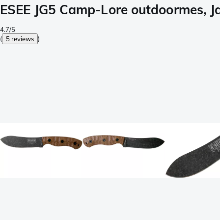
ESEE JG5 Camp-Lore outdoormes, J
4.7/5
(
5 reviews
)