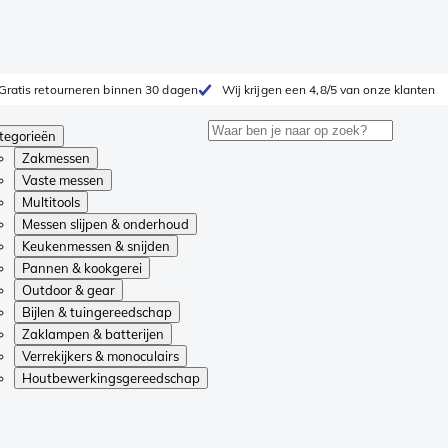
Gratis retourneren binnen 30 dagen
Wij krijgen een 4,8/5 van onze klanten
tegorieën
Zakmessen
Vaste messen
Multitools
Messen slijpen & onderhoud
Keukenmessen & snijden
Pannen & kookgerei
Outdoor & gear
Bijlen & tuingereedschap
Zaklampen & batterijen
Verrekijkers & monoculairs
Houtbewerkingsgereedschap