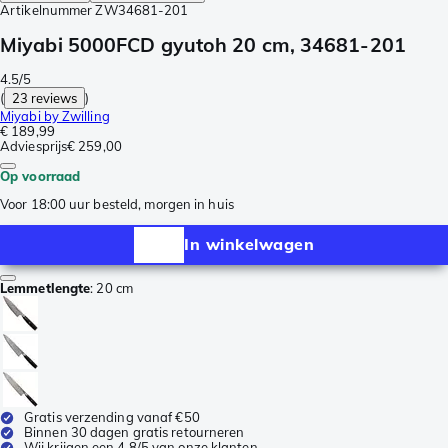
Artikelnummer
ZW34681-201
Miyabi 5000FCD gyutoh 20 cm, 34681-201
4.5/5
(
23 reviews
)
Miyabi by Zwilling
€ 189,99
Adviesprijs
€ 259,00
Op voorraad
Voor 18:00 uur besteld, morgen in huis
In winkelwagen
Lemmetlengte
:
20 cm
Gratis verzending vanaf €50
Binnen 30 dagen gratis retourneren
Wij krijgen een 4,8/5 van onze klanten