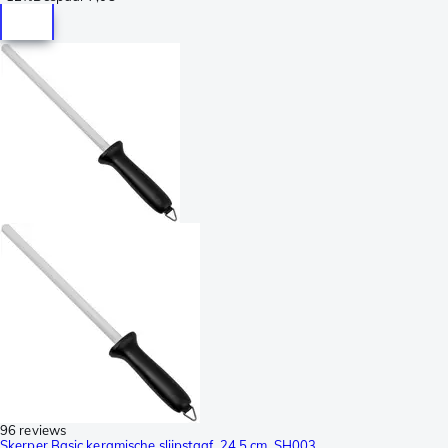
96 reviews
Skerper Basic keramische slijpstaaf, 24.5 cm, SH003