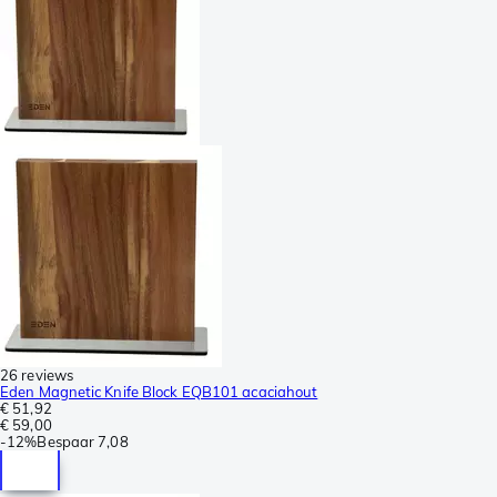
26 reviews
Eden Magnetic Knife Block EQB101 acaciahout
€ 51,92
€ 59,00
-
12%
Bespaar
7,08