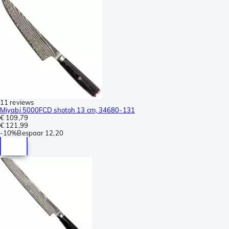
11 reviews
Miyabi 5000FCD shotoh 13 cm, 34680-131
€ 109,79
€ 121,99
-
10%
Bespaar
12,20