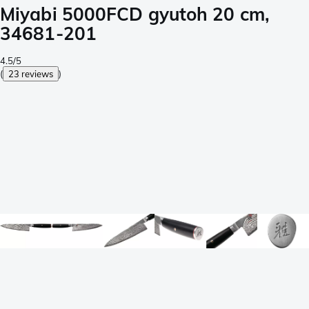
Miyabi 5000FCD gyutoh 20 cm,
34681-201
4.5/5
(
23 reviews
)