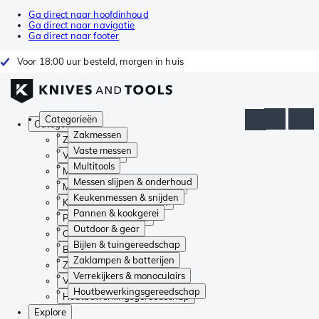
Ga direct naar hoofdinhoud
Ga direct naar navigatie
Ga direct naar footer
Voor 18:00 uur besteld, morgen in huis
Categorieën
Categorieën
Zakmessen
Zakmessen
Vaste messen
Vaste messen
Multitools
Multitools
Messen slijpen & onderhoud
Messen slijpen & onderhoud
Keukenmessen & snijden
Keukenmessen & snijden
Pannen & kookgerei
Pannen & kookgerei
Outdoor & gear
Outdoor & gear
Bijlen & tuingereedschap
Bijlen & tuingereedschap
Zaklampen & batterijen
Zaklampen & batterijen
Verrekijkers & monoculairs
Verrekijkers & monoculairs
Houtbewerkingsgereedschap
Houtbewerkingsgereedschap
Explore