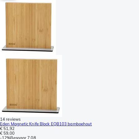
14 reviews
Eden Magnetic Knife Block EQB103 bamboehout
€ 51,92
€ 59,00
-
12%
Bespaar
7,08