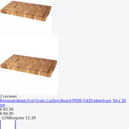
2 reviews
Knivesandtools End Grain Cutting Board P008-5430 eikenhout, 54 x 30
cm
€ 83,56
€ 94,95
-
12%
Bespaar
11,39