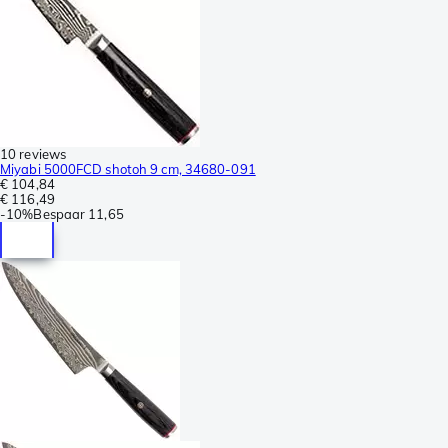
10 reviews
Miyabi 5000FCD shotoh 9 cm, 34680-091
€ 104,84
€ 116,49
-
10%
Bespaar
11,65