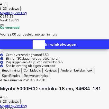
4.8/5
(
23 reviews
)
Miyabi by Zwilling
€ 189,99
Van
€ 198,99
Op voorraad
Voor 22:00 uur besteld, morgen in huis
In winkelwagen
Gratis verzending vanaf €50
Binnen 30 dagen gratis retourneren
Wij krijgen een 4,8/5 van onze klanten
Snelle levering uit eigen voorraad
Beschrijving
Combideals
Reviews
Anderen bekeken ook
Specificaties
Relevante topics
Artikelnummer
ZW34684-181
Miyabi 5000FCD santoku 18 cm, 34684-181
4.8/5
(
23 reviews
)
Miyabi by Zwilling