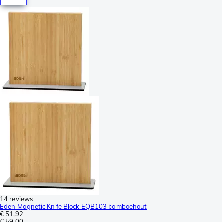
14 reviews
Eden Magnetic Knife Block EQB103 bamboehout
€ 51,92
€ 59,00