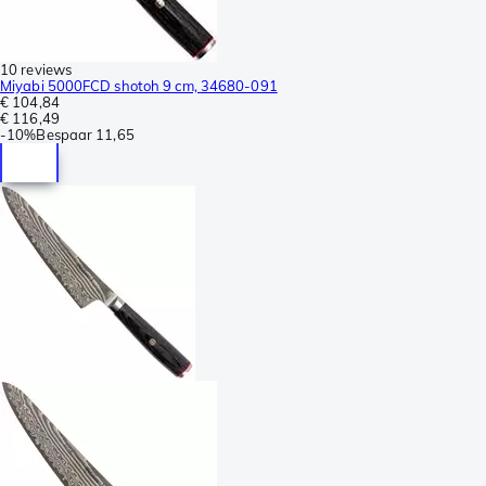
10 reviews
Miyabi 5000FCD shotoh 9 cm, 34680-091
€ 104,84
€ 116,49
-
10%
Bespaar
11,65