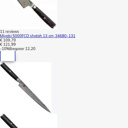
11 reviews
Miyabi 5000FCD shotoh 13 cm, 34680-131
€ 109,79
€ 121,99
-
10%
Bespaar
12,20