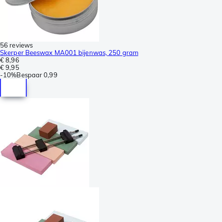
56 reviews
Skerper Beeswax MA001 bijenwas, 250 gram
€ 8,96
€ 9,95
-
10%
Bespaar
0,99