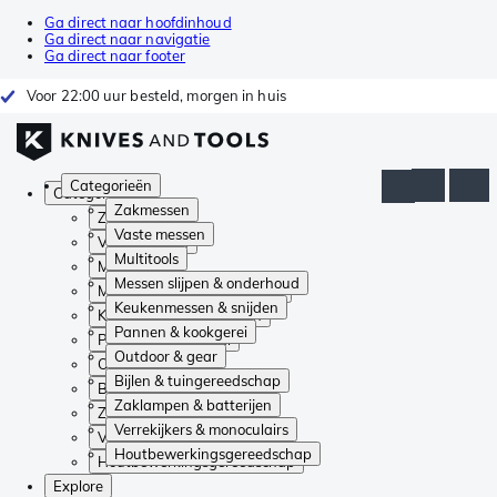
Ga direct naar hoofdinhoud
Ga direct naar navigatie
Ga direct naar footer
Voor 22:00 uur besteld, morgen in huis
Categorieën
Categorieën
Zakmessen
Zakmessen
Vaste messen
Vaste messen
Multitools
Multitools
Messen slijpen & onderhoud
Messen slijpen & onderhoud
Keukenmessen & snijden
Keukenmessen & snijden
Pannen & kookgerei
Pannen & kookgerei
Outdoor & gear
Outdoor & gear
Bijlen & tuingereedschap
Bijlen & tuingereedschap
Zaklampen & batterijen
Zaklampen & batterijen
Verrekijkers & monoculairs
Verrekijkers & monoculairs
Houtbewerkingsgereedschap
Houtbewerkingsgereedschap
Explore