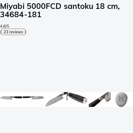
Miyabi 5000FCD santoku 18 cm,
34684-181
4.8/5
(
23 reviews
)