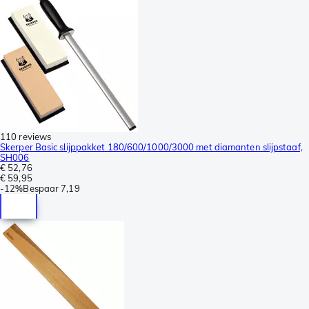
110 reviews
Skerper Basic slijppakket 180/600/1000/3000 met diamanten slijpstaaf,
SH006
€ 52,76
€ 59,95
-
12%
Bespaar
7,19