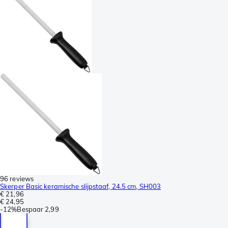
96 reviews
Skerper Basic keramische slijpstaaf, 24.5 cm, SH003
€ 21,96
€ 24,95
-
12%
Bespaar
2,99