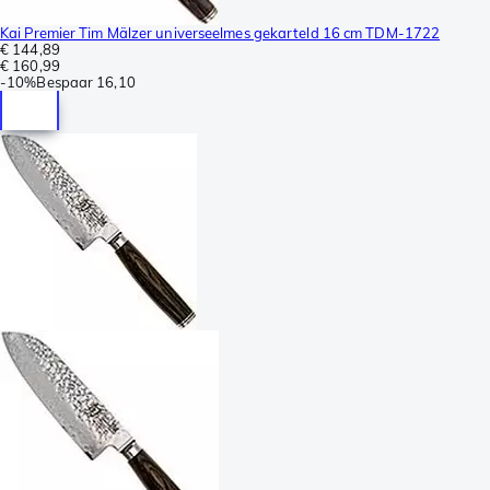
Kai Premier Tim Mälzer universeelmes gekarteld 16 cm TDM-1722
€ 144,89
€ 160,99
-
10%
Bespaar
16,10