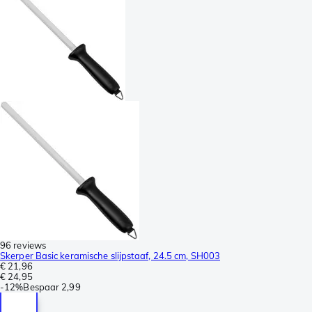
96 reviews
Skerper Basic keramische slijpstaaf, 24.5 cm, SH003
€ 21,96
€ 24,95
-
12%
Bespaar
2,99