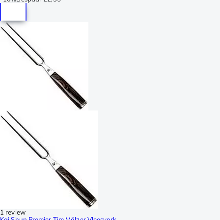
1 review
Kai Shun Premier Tim Mälzer Vleesvork