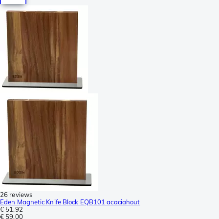
26 reviews
Eden Magnetic Knife Block EQB101 acaciahout
€ 51,92
€ 59,00