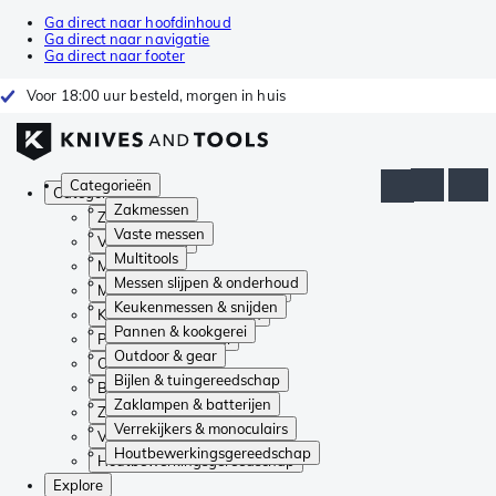
Ga direct naar hoofdinhoud
Ga direct naar navigatie
Ga direct naar footer
Voor 18:00 uur besteld, morgen in huis
Categorieën
Categorieën
Zakmessen
Zakmessen
Vaste messen
Vaste messen
Multitools
Multitools
Messen slijpen & onderhoud
Messen slijpen & onderhoud
Keukenmessen & snijden
Keukenmessen & snijden
Pannen & kookgerei
Pannen & kookgerei
Outdoor & gear
Outdoor & gear
Bijlen & tuingereedschap
Bijlen & tuingereedschap
Zaklampen & batterijen
Zaklampen & batterijen
Verrekijkers & monoculairs
Verrekijkers & monoculairs
Houtbewerkingsgereedschap
Houtbewerkingsgereedschap
Explore