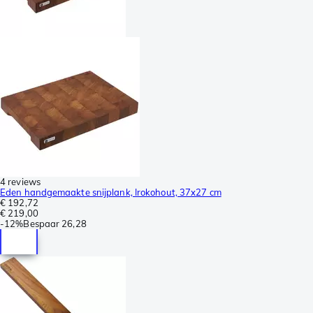
4 reviews
Eden handgemaakte snijplank, Irokohout, 37x27 cm
€ 192,72
€ 219,00
-
12%
Bespaar
26,28