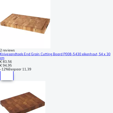
2 reviews
Knivesandtools End Grain Cutting Board P008-5430 eikenhout, 54 x 30
cm
€ 83,56
€ 94,95
-
12%
Bespaar
11,39