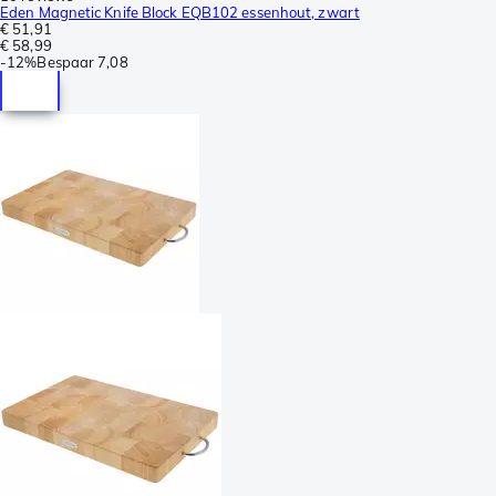
Eden Magnetic Knife Block EQB102 essenhout, zwart
€ 51,91
€ 58,99
-
12%
Bespaar
7,08