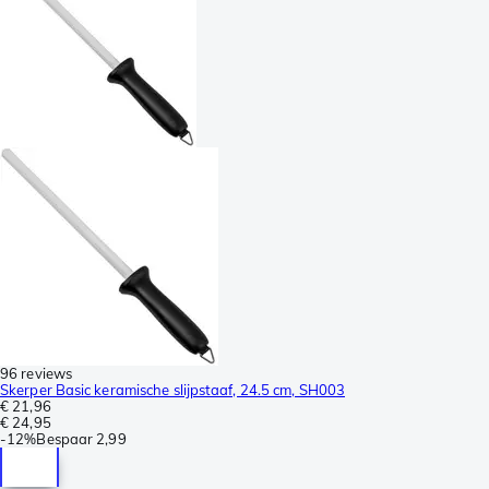
96 reviews
Skerper Basic keramische slijpstaaf, 24.5 cm, SH003
€ 21,96
€ 24,95
-
12%
Bespaar
2,99