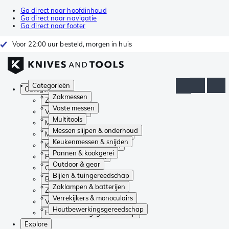
Ga direct naar hoofdinhoud
Ga direct naar navigatie
Ga direct naar footer
Voor 22:00 uur besteld, morgen in huis
Categorieën
Categorieën
Zakmessen
Zakmessen
Vaste messen
Vaste messen
Multitools
Multitools
Messen slijpen & onderhoud
Messen slijpen & onderhoud
Keukenmessen & snijden
Keukenmessen & snijden
Pannen & kookgerei
Pannen & kookgerei
Outdoor & gear
Outdoor & gear
Bijlen & tuingereedschap
Bijlen & tuingereedschap
Zaklampen & batterijen
Zaklampen & batterijen
Verrekijkers & monoculairs
Verrekijkers & monoculairs
Houtbewerkingsgereedschap
Houtbewerkingsgereedschap
Explore