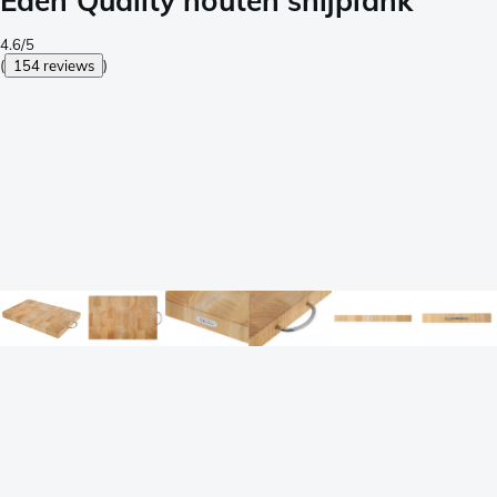
Eden Quality houten snijplank
4.6/5
(
154 reviews
)