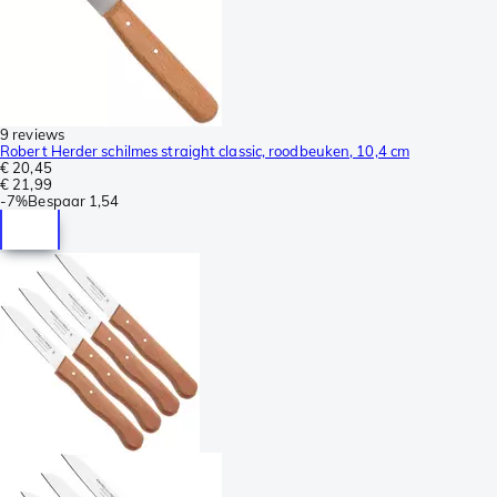
9 reviews
Robert Herder schilmes straight classic, roodbeuken, 10,4 cm
€ 20,45
€ 21,99
-
7%
Bespaar
1,54