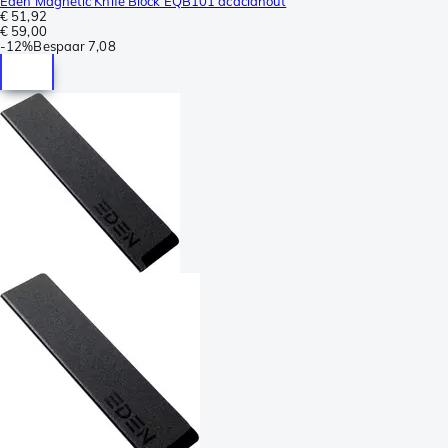
Eden Magnetic Knife Block EQB101 acaciahout
€ 51,92
€ 59,00
-
12%
Bespaar
7,08