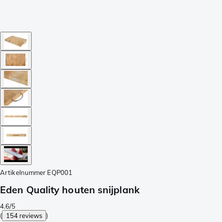
Artikelnummer
EQP001
Eden Quality houten snijplank
4.6/5
(
154 reviews
)