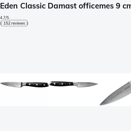
Eden Classic Damast officemes 9 c
4.7/5
(
152 reviews
)