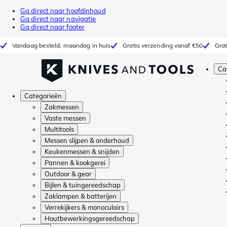
Ga direct naar hoofdinhoud
Ga direct naar navigatie
Ga direct naar footer
Vandaag besteld, maandag in huis
Gratis verzending vanaf €50
Grat
Ca
Categorieën
Zakmessen
Vaste messen
Multitools
Messen slijpen & onderhoud
Keukenmessen & snijden
Pannen & kookgerei
Outdoor & gear
Bijlen & tuingereedschap
Zaklampen & batterijen
Verrekijkers & monoculairs
Houtbewerkingsgereedschap