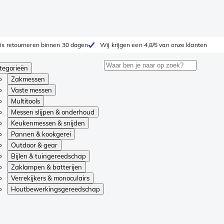
is retourneren binnen 30 dagen
Wij krijgen een 4,8/5 van onze klanten
tegorieën
Zakmessen
Vaste messen
Multitools
Messen slijpen & onderhoud
Keukenmessen & snijden
Pannen & kookgerei
Outdoor & gear
Bijlen & tuingereedschap
Zaklampen & batterijen
Verrekijkers & monoculairs
Houtbewerkingsgereedschap