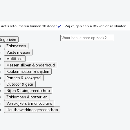
Gratis retourneren binnen 30 dagen
Wij krijgen een 4,8/5 van onze klanten
tegorieën
Zakmessen
Vaste messen
Multitools
Messen slijpen & onderhoud
Keukenmessen & snijden
Pannen & kookgerei
Outdoor & gear
Bijlen & tuingereedschap
Zaklampen & batterijen
Verrekijkers & monoculairs
Houtbewerkingsgereedschap