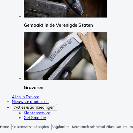
Gemaakt in de Verenigde Staten
Graveren
Alles in Explore
Nieuwste producten
Acties & aanbiedingen
Klantenservice
Get Smarter
Home
Keukenmessen & snijden
Snijplanken
Knivesandtools Wood Fiber, Natural, sn