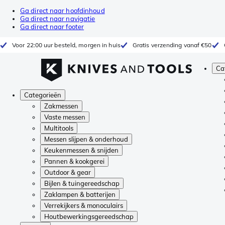
Ga direct naar hoofdinhoud
Ga direct naar navigatie
Ga direct naar footer
Voor 22:00 uur besteld, morgen in huis
Gratis verzending vanaf €50
Ca
Categorieën
Zakmessen
Vaste messen
Multitools
Messen slijpen & onderhoud
Keukenmessen & snijden
Pannen & kookgerei
Outdoor & gear
Bijlen & tuingereedschap
Zaklampen & batterijen
Verrekijkers & monoculairs
Houtbewerkingsgereedschap