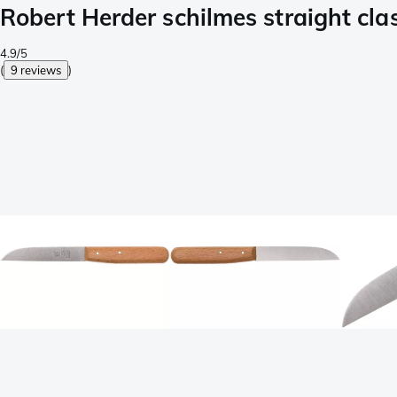
Robert Herder schilmes straight cla
4.9/5
(
9 reviews
)