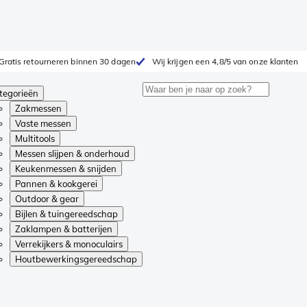
Gratis retourneren binnen 30 dagen
Wij krijgen een 4,8/5 van onze klanten
tegorieën
Zakmessen
Vaste messen
Multitools
Messen slijpen & onderhoud
Keukenmessen & snijden
Pannen & kookgerei
Outdoor & gear
Bijlen & tuingereedschap
Zaklampen & batterijen
Verrekijkers & monoculairs
Houtbewerkingsgereedschap