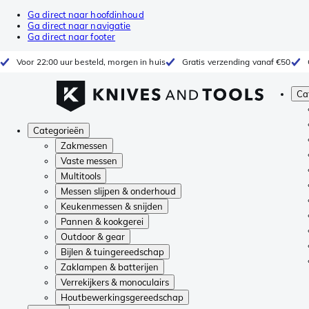
Ga direct naar hoofdinhoud
Ga direct naar navigatie
Ga direct naar footer
Voor 22:00 uur besteld, morgen in huis
Gratis verzending vanaf €50
Ca
Categorieën
Zakmessen
Vaste messen
Multitools
Messen slijpen & onderhoud
Keukenmessen & snijden
Pannen & kookgerei
Outdoor & gear
Bijlen & tuingereedschap
Zaklampen & batterijen
Verrekijkers & monoculairs
Houtbewerkingsgereedschap