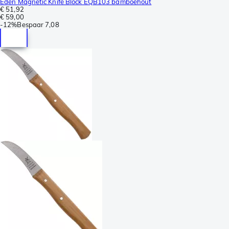
Eden Magnetic Knife Block EQB103 bamboehout
€ 51,92
€ 59,00
-
12%
Bespaar
7,08