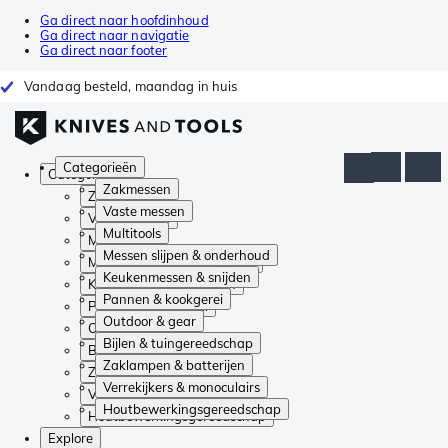
Ga direct naar hoofdinhoud
Ga direct naar navigatie
Ga direct naar footer
Vandaag besteld, maandag in huis
Categorieën
Categorieën
Zakmessen
Zakmessen
Vaste messen
Vaste messen
Multitools
Multitools
Messen slijpen & onderhoud
Messen slijpen & onderhoud
Keukenmessen & snijden
Keukenmessen & snijden
Pannen & kookgerei
Pannen & kookgerei
Outdoor & gear
Outdoor & gear
Bijlen & tuingereedschap
Bijlen & tuingereedschap
Zaklampen & batterijen
Zaklampen & batterijen
Verrekijkers & monoculairs
Verrekijkers & monoculairs
Houtbewerkingsgereedschap
Houtbewerkingsgereedschap
Explore