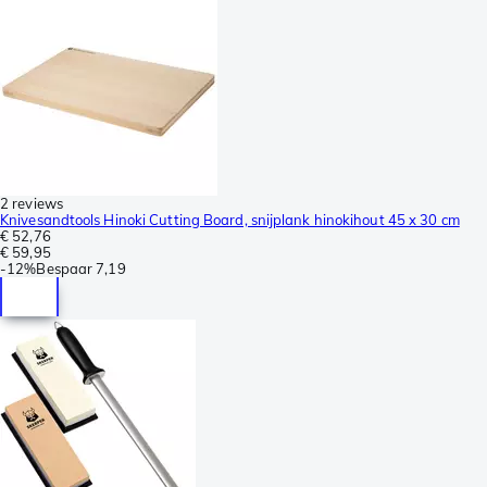
2 reviews
Knivesandtools Hinoki Cutting Board, snijplank hinokihout 45 x 30 cm
€ 52,76
€ 59,95
-
12%
Bespaar
7,19