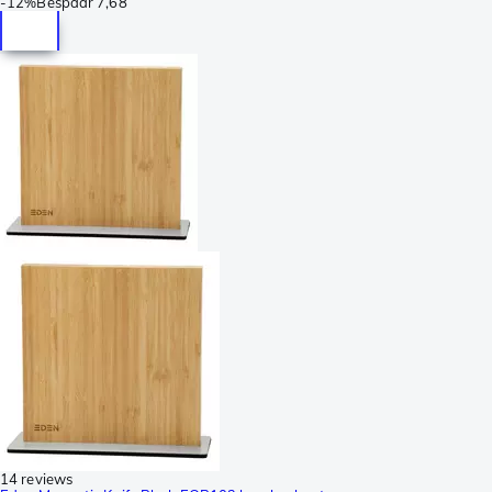
-
12%
Bespaar
7,68
14 reviews