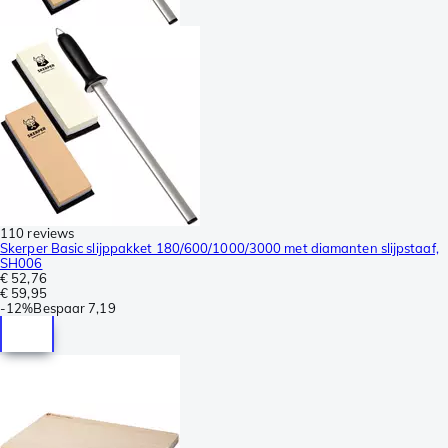
110 reviews
Skerper Basic slijppakket 180/600/1000/3000 met diamanten slijpstaaf,
SH006
€ 52,76
€ 59,95
-
12%
Bespaar
7,19