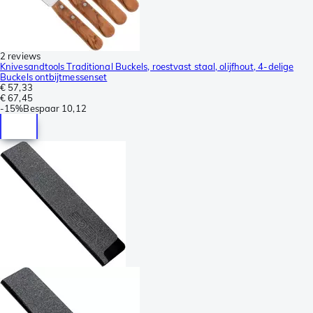
2 reviews
Knivesandtools Traditional Buckels, roestvast staal, olijfhout, 4-delige
Buckels ontbijtmessenset
€ 57,33
€ 67,45
-
15%
Bespaar
10,12