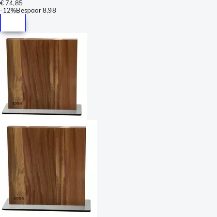
€ 74,85
-
12%
Bespaar
8,98