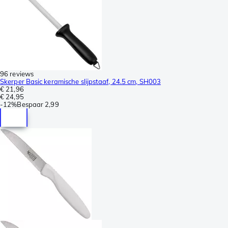
96 reviews
Skerper Basic keramische slijpstaaf, 24.5 cm, SH003
€ 21,96
€ 24,95
-
12%
Bespaar
2,99