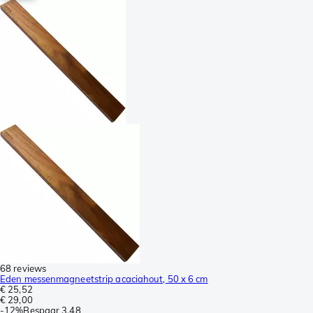
68 reviews
Eden messenmagneetstrip acaciahout, 50 x 6 cm
€ 25,52
€ 29,00
-
12%
Bespaar
3,48