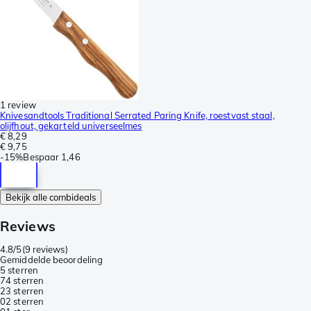
1 review
Knivesandtools Traditional Serrated Paring Knife, roestvast staal,
olijfhout, gekarteld universeelmes
€ 8,29
€ 9,75
-
15%
Bespaar
1,46
Bekijk alle combideals
Reviews
4.8/5
(
9 reviews
)
Gemiddelde beoordeling
5 sterren
7
4 sterren
2
3 sterren
0
2 sterren