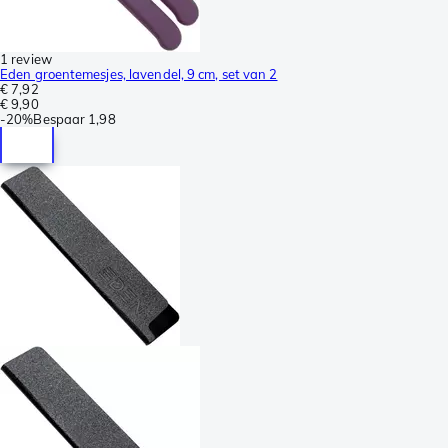
1 review
Eden groentemesjes, lavendel, 9 cm, set van 2
€ 7,92
€ 9,90
-
20%
Bespaar
1,98