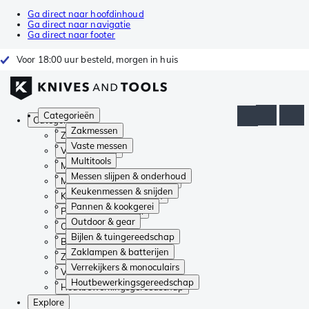
Ga direct naar hoofdinhoud
Ga direct naar navigatie
Ga direct naar footer
Voor 18:00 uur besteld, morgen in huis
Categorieën
Categorieën
Zakmessen
Zakmessen
Vaste messen
Vaste messen
Multitools
Multitools
Messen slijpen & onderhoud
Messen slijpen & onderhoud
Keukenmessen & snijden
Keukenmessen & snijden
Pannen & kookgerei
Pannen & kookgerei
Outdoor & gear
Outdoor & gear
Bijlen & tuingereedschap
Bijlen & tuingereedschap
Zaklampen & batterijen
Zaklampen & batterijen
Verrekijkers & monoculairs
Verrekijkers & monoculairs
Houtbewerkingsgereedschap
Houtbewerkingsgereedschap
Explore