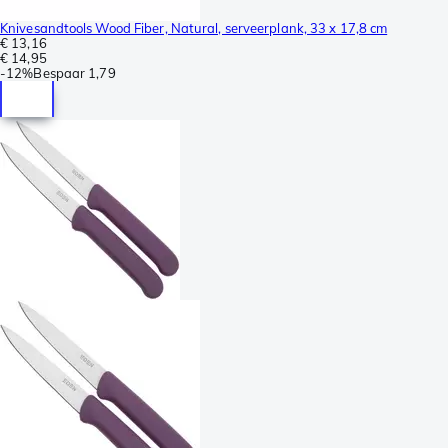
Knivesandtools Wood Fiber, Natural, serveerplank, 33 x 17,8 cm
€ 13,16
€ 14,95
-
12%
Bespaar
1,79