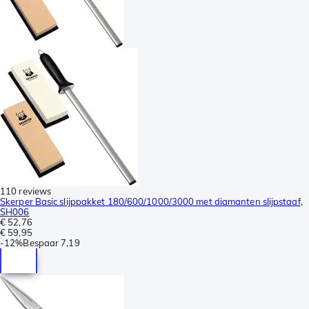
110 reviews
Skerper Basic slijppakket 180/600/1000/3000 met diamanten slijpstaaf,
SH006
€ 52,76
€ 59,95
-
12%
Bespaar
7,19