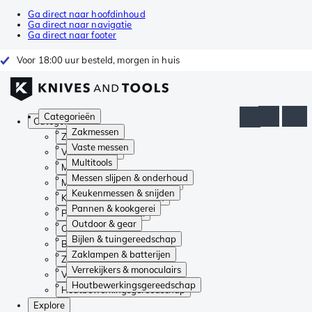
Ga direct naar hoofdinhoud
Ga direct naar navigatie
Ga direct naar footer
Voor 18:00 uur besteld, morgen in huis
Categorieën
Categorieën
Zakmessen
Zakmessen
Vaste messen
Vaste messen
Multitools
Multitools
Messen slijpen & onderhoud
Messen slijpen & onderhoud
Keukenmessen & snijden
Keukenmessen & snijden
Pannen & kookgerei
Pannen & kookgerei
Outdoor & gear
Outdoor & gear
Bijlen & tuingereedschap
Bijlen & tuingereedschap
Zaklampen & batterijen
Zaklampen & batterijen
Verrekijkers & monoculairs
Verrekijkers & monoculairs
Houtbewerkingsgereedschap
Houtbewerkingsgereedschap
Explore