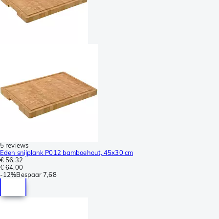
5 reviews
Eden snijplank P012 bamboehout, 45x30 cm
€ 56,32
€ 64,00
-
12%
Bespaar
7,68