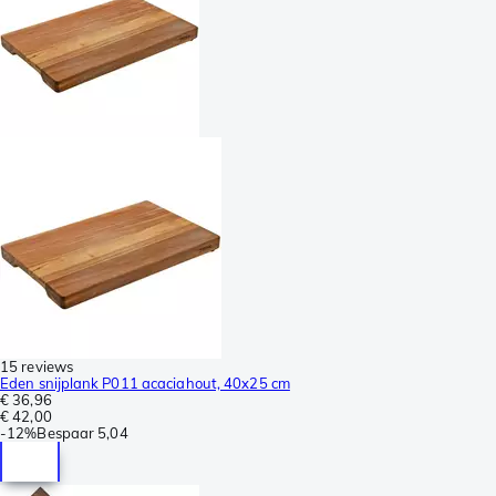
15 reviews
Eden snijplank P011 acaciahout, 40x25 cm
€ 36,96
€ 42,00
-
12%
Bespaar
5,04