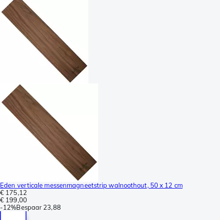
Eden verticale messenmagneetstrip walnoothout, 50 x 12 cm
€ 175,12
€ 199,00
-
12%
Bespaar
23,88