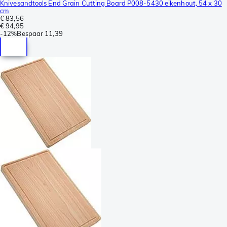
Knivesandtools End Grain Cutting Board P008-5430 eikenhout, 54 x 30
cm
€ 83,56
€ 94,95
-
12%
Bespaar
11,39