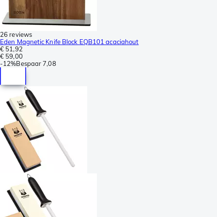
26 reviews
Eden Magnetic Knife Block EQB101 acaciahout
€ 51,92
€ 59,00
-
12%
Bespaar
7,08