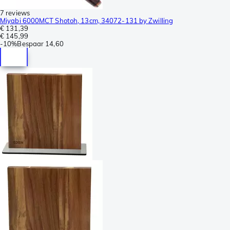
7 reviews
Miyabi 6000MCT Shotoh, 13cm, 34072-131 by Zwilling
€ 131,39
€ 145,99
-
10%
Bespaar
14,60