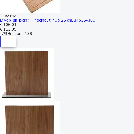
1 review
Miyabi snijplank Hinokihout, 40 x 25 cm, 34535-300
€ 106,01
€ 113,99
-
7%
Bespaar
7,98