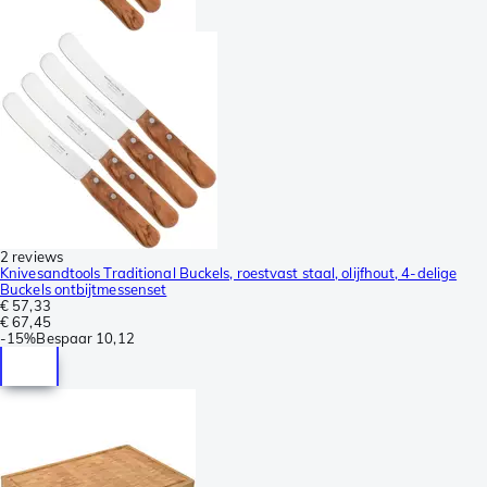
2 reviews
Knivesandtools Traditional Buckels, roestvast staal, olijfhout, 4-delige
Buckels ontbijtmessenset
€ 57,33
€ 67,45
-
15%
Bespaar
10,12