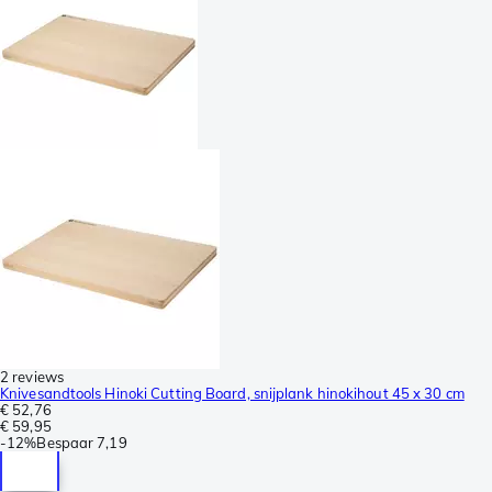
2 reviews
Knivesandtools Hinoki Cutting Board, snijplank hinokihout 45 x 30 cm
€ 52,76
€ 59,95
-
12%
Bespaar
7,19