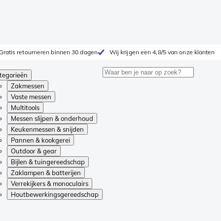
Gratis retourneren binnen 30 dagen
Wij krijgen een 4,8/5 van onze klanten
tegorieën
Zakmessen
Vaste messen
Multitools
Messen slijpen & onderhoud
Keukenmessen & snijden
Pannen & kookgerei
Outdoor & gear
Bijlen & tuingereedschap
Zaklampen & batterijen
Verrekijkers & monoculairs
Houtbewerkingsgereedschap