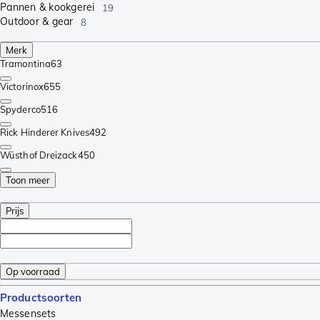
Pannen & kookgerei
19
Outdoor & gear
8
Merk
Tramontina
63
Victorinox
655
Spyderco
516
Rick Hinderer Knives
492
Wüsthof Dreizack
450
Toon meer
Prijs
Op voorraad
Productsoorten
Messensets