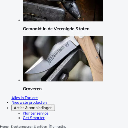
Gemaakt in de Verenigde Staten
Graveren
Alles in Explore
Nieuwste producten
Acties & aanbiedingen
Klantenservice
Get Smarter
Home
Keukenmessen & snijden
Tramontina