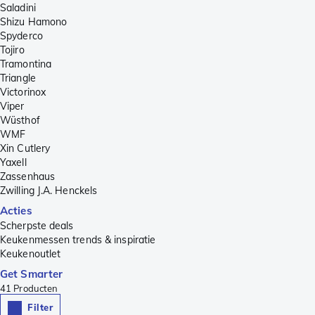
Saladini
Shizu Hamono
Spyderco
Tojiro
Tramontina
Triangle
Victorinox
Viper
Wüsthof
WMF
Xin Cutlery
Yaxell
Zassenhaus
Zwilling J.A. Henckels
Acties
Scherpste deals
Keukenmessen trends & inspiratie
Keukenoutlet
Get Smarter
41
Producten
Filter