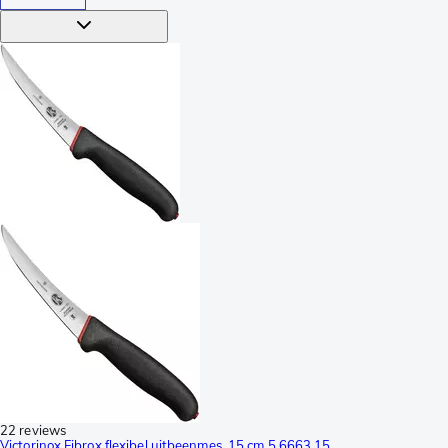
22 reviews
Victorinox Fibrox flexibel uitbeenmes, 15 cm 5.6663.15