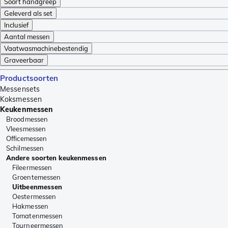
Soort handgreep
Geleverd als set
Inclusief
Aantal messen
Vaatwasmachinebestendig
Graveerbaar
Productsoorten
Messensets
Koksmessen
Keukenmessen
Broodmessen
Vleesmessen
Officemessen
Schilmessen
Andere soorten keukenmessen
Fileermessen
Groentemessen
Uitbeenmessen
Oestermessen
Hakmessen
Tomatenmessen
Tourneermessen