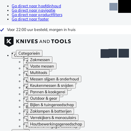
Ga direct naar hoofdinhoud
Ga direct naar navigatie
Ga direct naar productfilters
Ga direct naar footer
Voor 22:00 uur besteld, morgen in huis
Categorieën
Categorieën
Zakmessen
Zakmessen
Vaste messen
Vaste messen
Multitools
Multitools
Messen slijpen & onderhoud
Messen slijpen & onderhoud
Keukenmessen & snijden
Keukenmessen & snijden
Pannen & kookgerei
Pannen & kookgerei
Outdoor & gear
Outdoor & gear
Bijlen & tuingereedschap
Bijlen & tuingereedschap
Zaklampen & batterijen
Zaklampen & batterijen
Verrekijkers & monoculairs
Verrekijkers & monoculairs
Houtbewerkingsgereedschap
Houtbewerkingsgereedschap