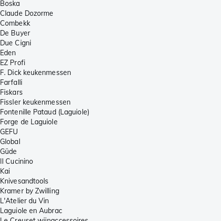
Boska
Claude Dozorme
Combekk
De Buyer
Due Cigni
Eden
EZ Profi
F. Dick keukenmessen
Farfalli
Fiskars
Fissler keukenmessen
Fontenille Pataud (Laguiole)
Forge de Laguiole
GEFU
Global
Güde
Il Cucinino
Kai
Knivesandtools
Kramer by Zwilling
L'Atelier du Vin
Laguiole en Aubrac
Le Creuset wijnaccessoires