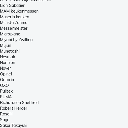
Lion Sabatier
MAM keukenmessen
Maserin keuken
Mcusta Zanmai
Messermeister
Microplane
Miyabi by Zwilling
Mujun
Munetoshi
Nesmuk
Nontron
Noyer
Opinel
Ontario
OXO
Pulltex
PUMA
Richardson Sheffield
Robert Herder
Roselli
Sage
Sakai Takayuki