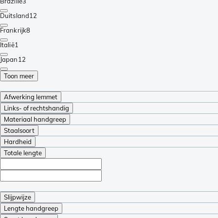
Brazilië
3
Duitsland
12
Frankrijk
8
Italië
1
Japan
12
Toon meer
Afwerking lemmet
Links- of rechtshandig
Materiaal handgreep
Staalsoort
Hardheid
Totale lengte
Slijpwijze
Lengte handgreep