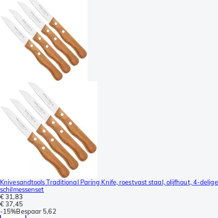
Knivesandtools Traditional Paring Knife, roestvast staal, olijfhout, 4-delige
schilmessenset
€ 31,83
€ 37,45
-
15%
Bespaar
5,62