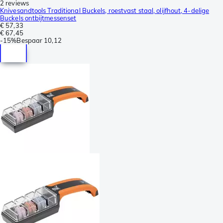
2 reviews
Knivesandtools Traditional Buckels, roestvast staal, olijfhout, 4-delige
Buckels ontbijtmessenset
€ 57,33
€ 67,45
-
15%
Bespaar
10,12