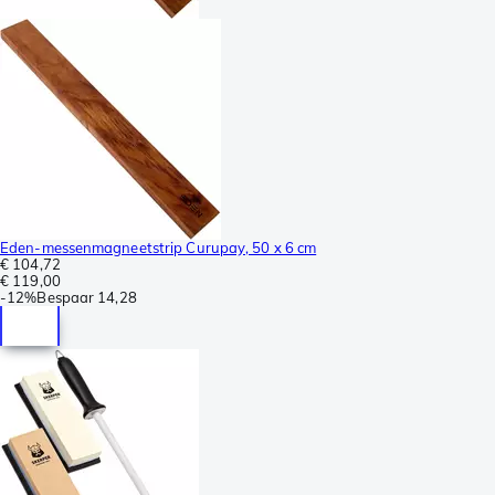
Eden-messenmagneetstrip Curupay, 50 x 6 cm
€ 104,72
€ 119,00
-
12%
Bespaar
14,28