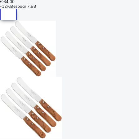
€ 64,00
-
12%
Bespaar
7,68