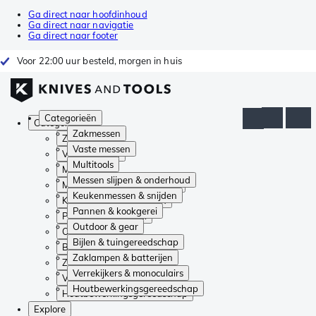
Ga direct naar hoofdinhoud
Ga direct naar navigatie
Ga direct naar footer
Voor 22:00 uur besteld, morgen in huis
Categorieën
Categorieën
Zakmessen
Zakmessen
Vaste messen
Vaste messen
Multitools
Multitools
Messen slijpen & onderhoud
Messen slijpen & onderhoud
Keukenmessen & snijden
Keukenmessen & snijden
Pannen & kookgerei
Pannen & kookgerei
Outdoor & gear
Outdoor & gear
Bijlen & tuingereedschap
Bijlen & tuingereedschap
Zaklampen & batterijen
Zaklampen & batterijen
Verrekijkers & monoculairs
Verrekijkers & monoculairs
Houtbewerkingsgereedschap
Houtbewerkingsgereedschap
Explore