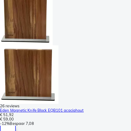
26 reviews
Eden Magnetic Knife Block EQB101 acaciahout
€ 51,92
€ 59,00
-
12%
Bespaar
7,08