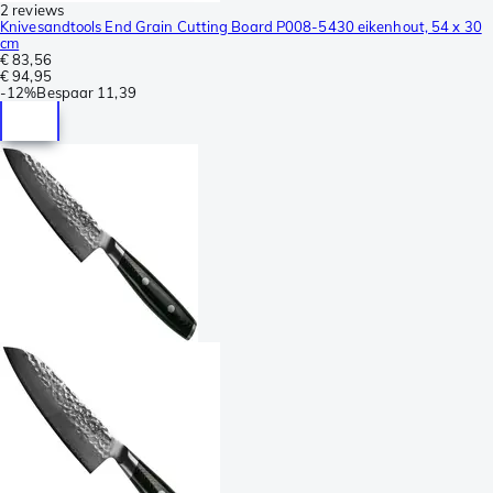
2 reviews
Knivesandtools End Grain Cutting Board P008-5430 eikenhout, 54 x 30
cm
€ 83,56
€ 94,95
-
12%
Bespaar
11,39