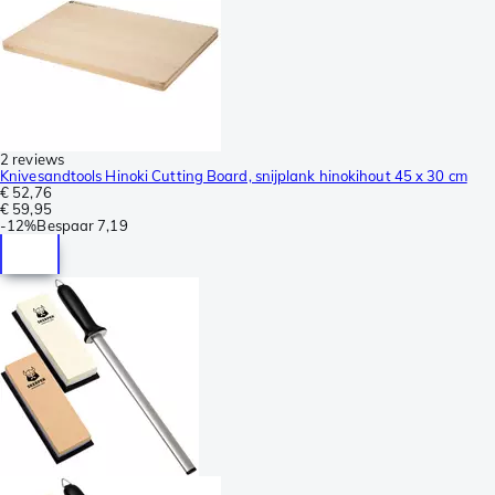
2 reviews
Knivesandtools Hinoki Cutting Board, snijplank hinokihout 45 x 30 cm
€ 52,76
€ 59,95
-
12%
Bespaar
7,19