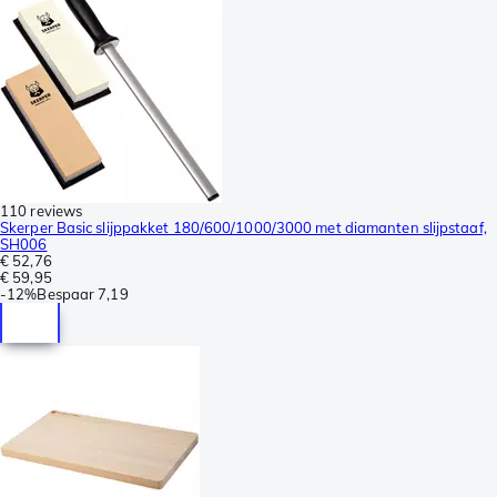
110 reviews
Skerper Basic slijppakket 180/600/1000/3000 met diamanten slijpstaaf,
SH006
€ 52,76
€ 59,95
-
12%
Bespaar
7,19