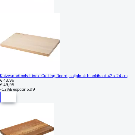
Knivesandtools Hinoki Cutting Board, snijplank hinokihout 42 x 24 cm
€ 43,96
€ 49,95
-
12%
Bespaar
5,99