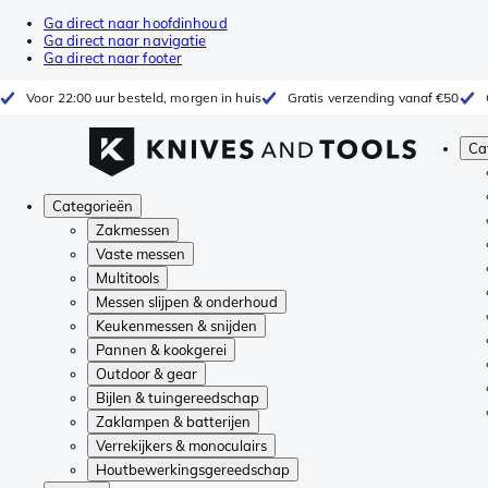
Ga direct naar hoofdinhoud
Ga direct naar navigatie
Ga direct naar footer
Voor 22:00 uur besteld, morgen in huis
Gratis verzending vanaf €50
Ca
Categorieën
Zakmessen
Vaste messen
Multitools
Messen slijpen & onderhoud
Keukenmessen & snijden
Pannen & kookgerei
Outdoor & gear
Bijlen & tuingereedschap
Zaklampen & batterijen
Verrekijkers & monoculairs
Houtbewerkingsgereedschap