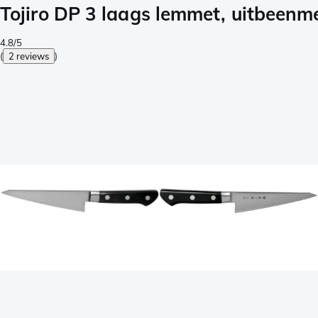
Tojiro DP 3 laags lemmet, uitbeenm
4.8/5
(
2 reviews
)