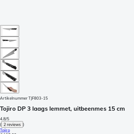
Artikelnummer
TJF803-15
Tojiro DP 3 laags lemmet, uitbeenmes 15 cm
4.8/5
(
2 reviews
)
Tojiro