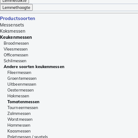
Lemmetdikte
Lemmethoogte
Productsoorten
Messensets
Koksmessen
Keukenmessen
Broodmessen
Vleesmessen
Officemessen
Schilmessen
Andere soorten keukenmessen
Fileermessen
Groentemessen
Uitbeenmessen
Oestermessen
Hakmessen
Tomatenmessen
Tourneermessen
Zalmmessen
Worstmessen
Hammessen
Kaasmessen
Paletmessen / spatels