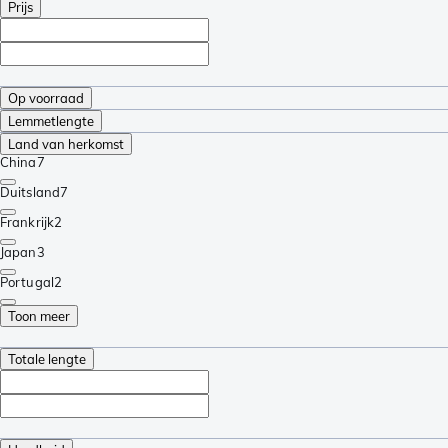
Prijs
Op voorraad
Lemmetlengte
Land van herkomst
China
7
Duitsland
7
Frankrijk
2
Japan
3
Portugal
2
Toon meer
Totale lengte