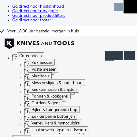
Ga direct naar hoofdinhoud
Ga direct naar navigatie
Ga direct naar productfilters
Ga direct naar footer
Voor 18:00 uur besteld, morgen in huis
Categorieën
Categorieën
Zakmessen
Zakmessen
Vaste messen
Vaste messen
Multitools
Multitools
Messen slijpen & onderhoud
Messen slijpen & onderhoud
Keukenmessen & snijden
Keukenmessen & snijden
Pannen & kookgerei
Pannen & kookgerei
Outdoor & gear
Outdoor & gear
Bijlen & tuingereedschap
Bijlen & tuingereedschap
Zaklampen & batterijen
Zaklampen & batterijen
Verrekijkers & monoculairs
Verrekijkers & monoculairs
Houtbewerkingsgereedschap
Houtbewerkingsgereedschap