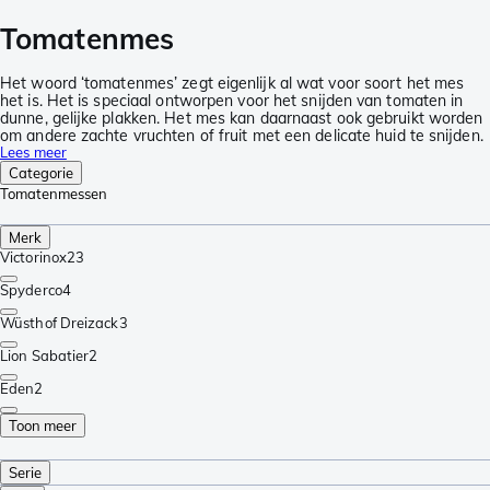
Tomatenmes
Het woord ‘tomatenmes’ zegt eigenlijk al wat voor soort het mes
het is. Het is speciaal ontworpen voor het snijden van tomaten in
dunne, gelijke plakken. Het mes kan daarnaast ook gebruikt worden
om andere zachte vruchten of fruit met een delicate huid te snijden.
Lees meer
Categorie
Tomatenmessen
Merk
Victorinox
23
Spyderco
4
Wüsthof Dreizack
3
Lion Sabatier
2
Eden
2
Toon meer
Serie