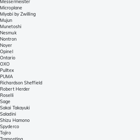
Messermeister
Microplane
Miyabi by Zwilling
Mujun
Munetoshi
Nesmuk
Nontron
Noyer
Opinel
Ontario
OXO
Pulltex
PUMA
Richardson Sheffield
Robert Herder
Roselli
Sage
Sakai Takayuki
Saladini
Shizu Hamono
Spyderco
Tojiro
Tramontina