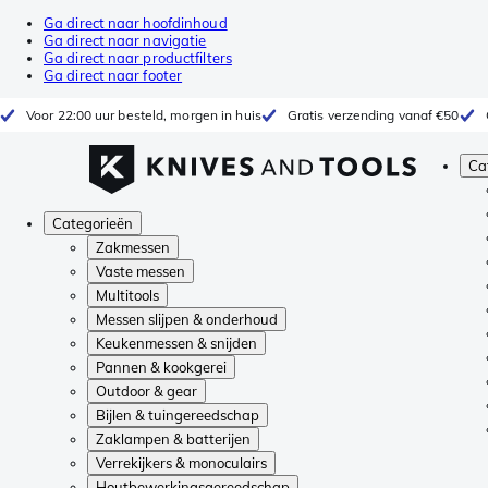
Ga direct naar hoofdinhoud
Ga direct naar navigatie
Ga direct naar productfilters
Ga direct naar footer
Voor 22:00 uur besteld, morgen in huis
Gratis verzending vanaf €50
Ca
Categorieën
Zakmessen
Vaste messen
Multitools
Messen slijpen & onderhoud
Keukenmessen & snijden
Pannen & kookgerei
Outdoor & gear
Bijlen & tuingereedschap
Zaklampen & batterijen
Verrekijkers & monoculairs
Houtbewerkingsgereedschap