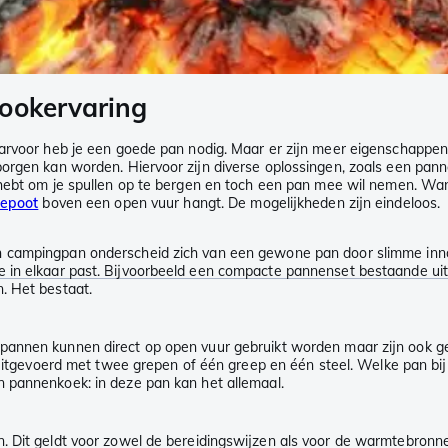
kookervaring
arvoor heb je een goede pan nodig. Maar er zijn meer eigenschappen be
borgen kan worden. Hiervoor zijn diverse oplossingen, zoals een pann
 hebt om je spullen op te bergen en toch een pan mee wil nemen. Wan
iepoot
boven een open vuur hangt. De mogelijkheden zijn eindeloos.
n campingpan onderscheid zich van een gewone pan door slimme inn
je in elkaar past. Bijvoorbeeld een compacte pannenset bestaande 
n. Het bestaat.
pannen kunnen direct op open vuur gebruikt worden maar zijn ook ge
uitgevoerd met twee grepen of één greep en één steel. Welke pan bij j
 pannenkoek: in deze pan kan het allemaal.
n. Dit geldt voor zowel de bereidingswijzen als voor de warmtebronne