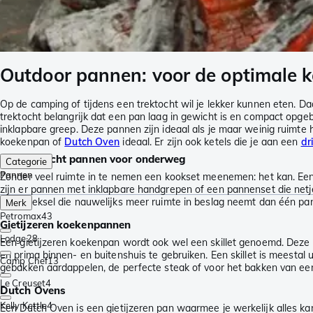
Outdoor pannen: voor de optimale 
Op de camping of tijdens een trektocht wil je lekker kunnen eten. Da
trektocht belangrijk dat een pan laag in gewicht is en compact opge
inklapbare greep. Deze pannen zijn ideaal als je maar weinig ruimte
koekenpan of
Dutch Oven
ideaal. Er zijn ook ketels die je aan een
dr
Lichtgewicht pannen voor onderweg
Categorie
Pannen
Zonder veel ruimte in te nemen een kookset meenemen: het kan. Ee
zijn er pannen met inklapbare handgrepen of een pannenset die net
afgietdeksel die nauwelijks meer ruimte in beslag neemt dan één pa
Merk
Petromax
43
Gietijzeren koekenpannen
Lodge
28
Een gietijzeren koekenpan wordt ook wel een skillet genoemd. Deze 
en prima binnen- en buitenshuis te gebruiken. Een skillet is meestal 
Camp Chef
13
gebakken aardappelen, de perfecte steak of voor het bakken van een
Le Creuset
4
Dutch Ovens
Kelly Kettle
4
Een Dutch Oven is een gietijzeren pan waarmee je werkelijk alles ka