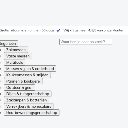
Gratis retourneren binnen 30 dagen
Wij krijgen een 4,8/5 van onze klanten
tegorieën
Zakmessen
Vaste messen
Multitools
Messen slijpen & onderhoud
Keukenmessen & snijden
Pannen & kookgerei
Outdoor & gear
Bijlen & tuingereedschap
Zaklampen & batterijen
Verrekijkers & monoculairs
Houtbewerkingsgereedschap