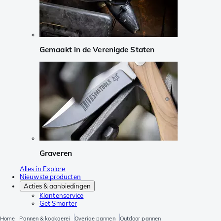
Gemaakt in de Verenigde Staten
Graveren
Alles in Explore
Nieuwste producten
Acties & aanbiedingen
Klantenservice
Get Smarter
Home
Pannen & kookgerei
Overige pannen
Outdoor pannen