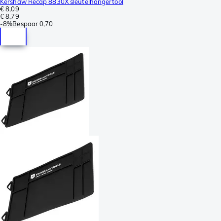
Kershaw Recap 8830X sleutelhangertool
€ 8,09
€ 8,79
-
8%
Bespaar
0,70