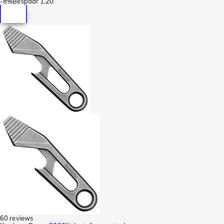
-
8%
Bespaar
1,20
60 reviews