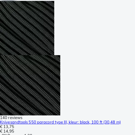
140 reviews
Knivesandtools 550 paracord type III, kleur: black, 100 ft (30,48 m)
€ 13,75
€ 14,95