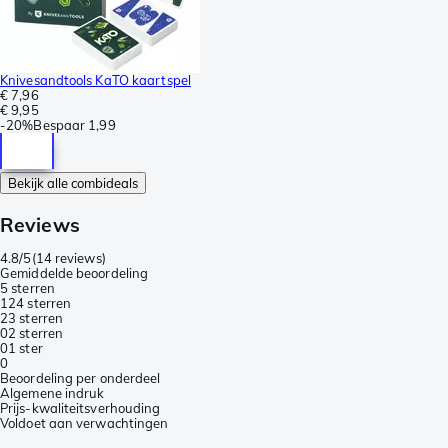
Knivesandtools KaTO kaartspel
€ 7,96
€ 9,95
-
20%
Bespaar
1,99
Bekijk alle combideals
Reviews
4.8/5
(
14 reviews
)
Gemiddelde beoordeling
5 sterren
12
4 sterren
2
3 sterren
0
2 sterren
0
1 ster
0
Beoordeling per onderdeel
Algemene indruk
Prijs-kwaliteitsverhouding
Voldoet aan verwachtingen