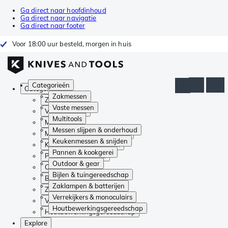
Ga direct naar hoofdinhoud
Ga direct naar navigatie
Ga direct naar footer
Voor 18:00 uur besteld, morgen in huis
Categorieën
Categorieën
Zakmessen
Zakmessen
Vaste messen
Vaste messen
Multitools
Multitools
Messen slijpen & onderhoud
Messen slijpen & onderhoud
Keukenmessen & snijden
Keukenmessen & snijden
Pannen & kookgerei
Pannen & kookgerei
Outdoor & gear
Outdoor & gear
Bijlen & tuingereedschap
Bijlen & tuingereedschap
Zaklampen & batterijen
Zaklampen & batterijen
Verrekijkers & monoculairs
Verrekijkers & monoculairs
Houtbewerkingsgereedschap
Houtbewerkingsgereedschap
Explore