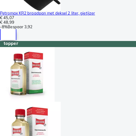
Petromax KR2 braadpan met deksel 2 liter, gietijzer
€ 45,07
€ 48,99
-
8%
Bespaar
3,92
topper