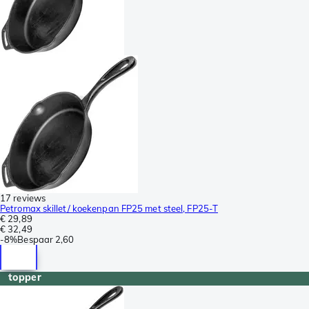
17 reviews
Petromax skillet/ koekenpan FP25 met steel, FP25-T
€ 29,89
€ 32,49
-
8%
Bespaar
2,60
topper