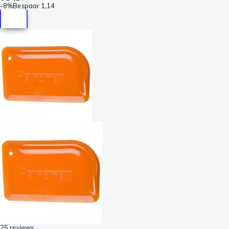
-
8%
Bespaar
1,14
25 reviews