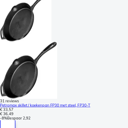
31 reviews
Petromax skillet/ koekenpan FP30 met steel, FP30-T
€ 33,57
€ 36,49
-
8%
Bespaar
2,92