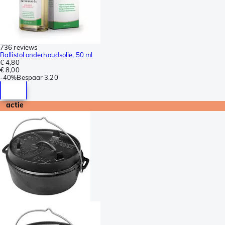
736 reviews
Ballistol onderhoudsolie, 50 ml
€ 4,80
€ 8,00
-
40%
Bespaar
3,20
actie