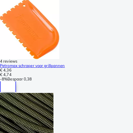
4 reviews
Petromax schraper voor grillpannen
€ 4,36
€ 4,74
-
8%
Bespaar
0,38