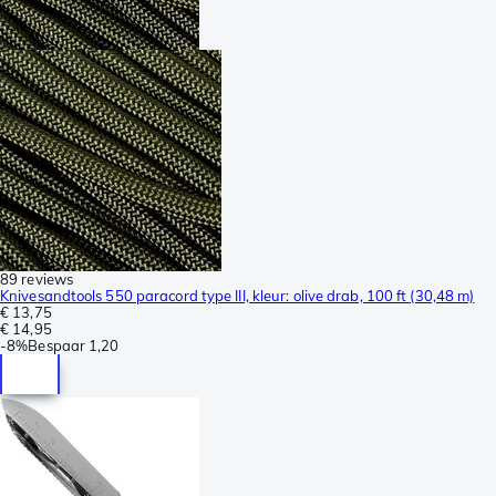
89 reviews
Knivesandtools 550 paracord type III, kleur: olive drab, 100 ft (30,48 m)
€ 13,75
€ 14,95
-
8%
Bespaar
1,20