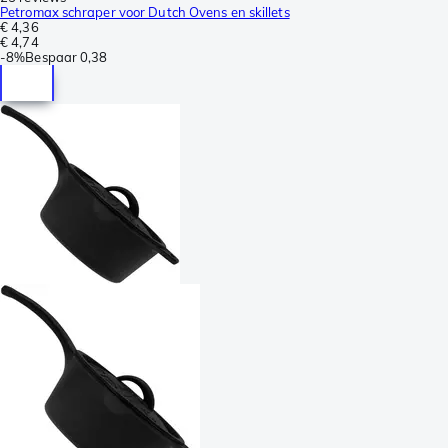
Petromax schraper voor Dutch Ovens en skillets
€ 4,36
€ 4,74
-
8%
Bespaar
0,38