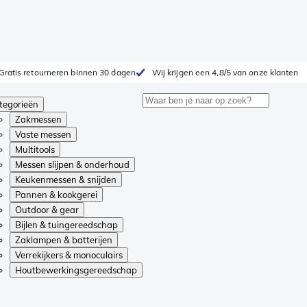
Gratis retourneren binnen 30 dagen
Wij krijgen een 4,8/5 van onze klanten
tegorieën
Zakmessen
Vaste messen
Multitools
Messen slijpen & onderhoud
Keukenmessen & snijden
Pannen & kookgerei
Outdoor & gear
Bijlen & tuingereedschap
Zaklampen & batterijen
Verrekijkers & monoculairs
Houtbewerkingsgereedschap