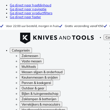
Ga direct naar hoofdinhoud
Ga direct naar navigatie
Ga direct naar productfilters
Ga direct naar footer
Voor 22:00 uur besteld, morgen in huis
Gratis verzending vanaf €50
Ca
Categorieën
Zakmessen
Vaste messen
Multitools
Messen slijpen & onderhoud
Keukenmessen & snijden
Pannen & kookgerei
Outdoor & gear
Bijlen & tuingereedschap
Zaklampen & batterijen
Verrekijkers & monoculairs
Houtbewerkingsgereedschap