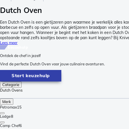
Dutch Oven
Een Dutch Oven is een gietijzeren pan waarmee je werkelijk alles ka
barbecue en zelfs op open vuur. Als gietijzeren braadpan voor je st
open vuur hangen. Wanneer je begint met het koken in een Dutch Oven
opstaande rand zelfs kooltjes boven op de pan kunt leggen? Bij Knive
Lees meer
keuzehulp
Ontdek de chef in jezelf
Vind de perfecte Dutch Oven voor jouw culinaire avonturen.
Start keuzehulp
Categorie
Dutch Ovens
Merk
Petromax
15
Lodge
8
Camp Chef
6