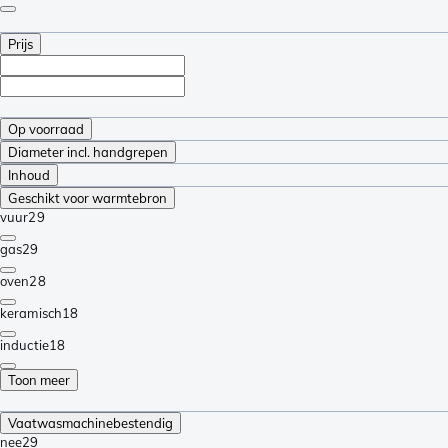
Prijs
Op voorraad
Diameter incl. handgrepen
Inhoud
Geschikt voor warmtebron
vuur
29
gas
29
oven
28
keramisch
18
inductie
18
Toon meer
Vaatwasmachinebestendig
nee
29