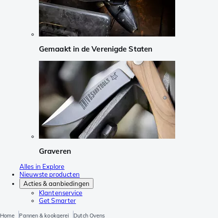
Gemaakt in de Verenigde Staten
Graveren
Alles in Explore
Nieuwste producten
Acties & aanbiedingen
Klantenservice
Get Smarter
Home
Pannen & kookgerei
Dutch Ovens