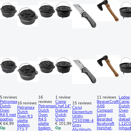
5 reviews
16
1 review
11 reviews
Lodge
Petromax
reviews
Camp
BeaverCraft
Camp
16 reviews
15 reviews
Dutch
Petromax
Chef 14"
AX6
Dutch
Petromax
Civivi
Oven
Dutch
Deluxe
Compact
Oven
Dutch
Elementum
ft4,5 met
Oven
Dutch
Long
incl.
Oven ft3
Utility
pootjes
ft4,5
Oven
Bearded
deksel
platte
C23039B-4
€ 64,99
platte
€ 101,99
Bushcraft
L12CO
bodem,
Gray
Op
bodem,
Op
Hatchet,
Inhou
FT3-T
Aluminum,