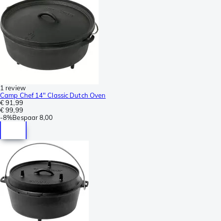
1 review
Camp Chef 14" Classic Dutch Oven
€ 91,99
€ 99,99
-
8%
Bespaar
8,00