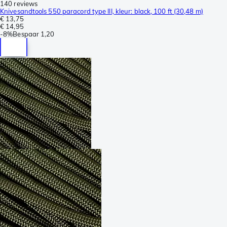
140 reviews
Knivesandtools 550 paracord type III, kleur: black, 100 ft (30,48 m)
€ 13,75
€ 14,95
-
8%
Bespaar
1,20