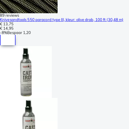
89 reviews
Knivesandtools 550 paracord type III, kleur: olive drab, 100 ft (30,48 m)
€ 13,75
€ 14,95
-
8%
Bespaar
1,20