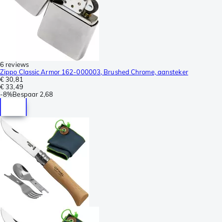
6 reviews
Zippo Classic Armor 162-000003, Brushed Chrome, aansteker
€ 30,81
€ 33,49
-
8%
Bespaar
2,68