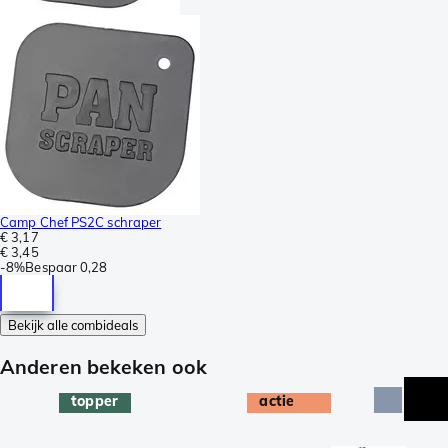
Camp Chef PS2C schraper
€ 3,17
€ 3,45
-
8%
Bespaar
0,28
Bekijk alle combideals
Anderen bekeken ook
topper
actie