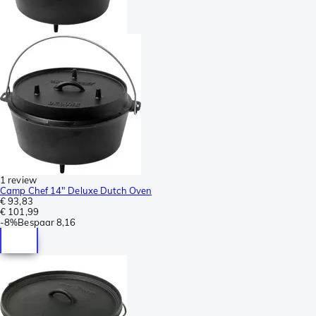
1 review
Camp Chef 14" Deluxe Dutch Oven
€ 93,83
€ 101,99
-
8%
Bespaar
8,16