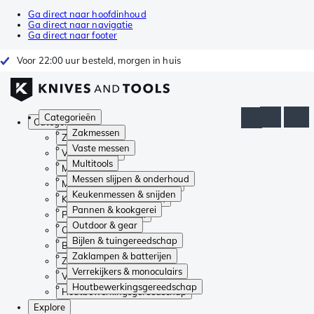
Ga direct naar hoofdinhoud
Ga direct naar navigatie
Ga direct naar footer
Voor 22:00 uur besteld, morgen in huis
Categorieën
Categorieën
Zakmessen
Zakmessen
Vaste messen
Vaste messen
Multitools
Multitools
Messen slijpen & onderhoud
Messen slijpen & onderhoud
Keukenmessen & snijden
Keukenmessen & snijden
Pannen & kookgerei
Pannen & kookgerei
Outdoor & gear
Outdoor & gear
Bijlen & tuingereedschap
Bijlen & tuingereedschap
Zaklampen & batterijen
Zaklampen & batterijen
Verrekijkers & monoculairs
Verrekijkers & monoculairs
Houtbewerkingsgereedschap
Houtbewerkingsgereedschap
Explore