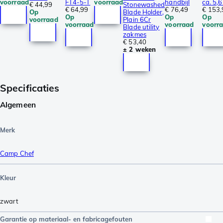
voorraad
FT4-5-T
voorraad
handbijl
ca. 5,6
€ 44,99
Stonewashed
€ 64,99
€ 76,49
€ 153,
Op
Blade Holder,
Op
Op
Op
voorraad
Plain 6Cr
voorraad
voorraad
voorr
Blade utility
zakmes
€ 53,40
± 2 weken
Specificaties
Algemeen
Merk
Camp Chef
Kleur
zwart
Garantie op materiaal- en fabricagefouten