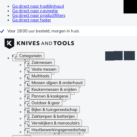
Ga direct naar hoofdinhoud
Ga direct naar navigatie
Ga direct naar productfilters
Ga direct naar footer
Voor 18:00 uur besteld, morgen in huis
Categorieën
Categorieën
Zakmessen
Zakmessen
Vaste messen
Vaste messen
Multitools
Multitools
Messen slijpen & onderhoud
Messen slijpen & onderhoud
Keukenmessen & snijden
Keukenmessen & snijden
Pannen & kookgerei
Pannen & kookgerei
Outdoor & gear
Outdoor & gear
Bijlen & tuingereedschap
Bijlen & tuingereedschap
Zaklampen & batterijen
Zaklampen & batterijen
Verrekijkers & monoculairs
Verrekijkers & monoculairs
Houtbewerkingsgereedschap
Houtbewerkingsgereedschap