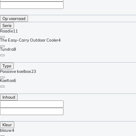
Op voorraad
Serie
Roadie
11
The Easy-Carry Outdoor Cooler
4
Tundra
8
Type
Passieve koelbox
23
Koeltas
6
Inhoud
Kleur
blauw
4