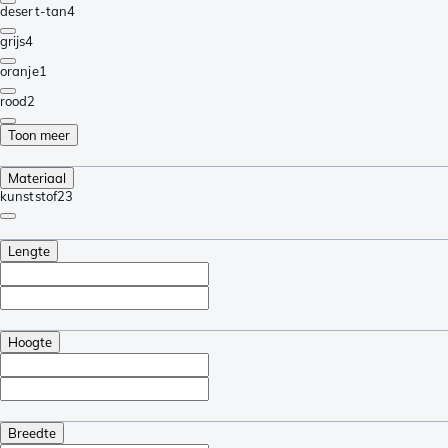
desert-tan
4
grijs
4
oranje
1
rood
2
Toon meer
Materiaal
kunststof
23
Lengte
Hoogte
Breedte