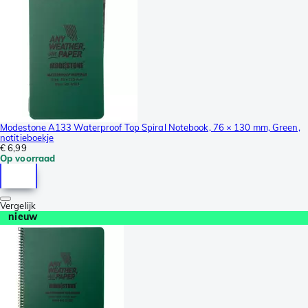
Modestone A133 Waterproof Top Spiral Notebook, 76 × 130 mm, Green,
notitieboekje
€ 6,99
Op voorraad
Vergelijk
nieuw