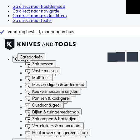
Ga direct naar hoofdinhoud
Ga direct naar navigatie
Ga direct naar productfilters
Ga direct naar footer
Vandaag besteld, maandag in huis
Categorieën
Categorieën
Zakmessen
Zakmessen
Vaste messen
Vaste messen
Multitools
Multitools
Messen slijpen & onderhoud
Messen slijpen & onderhoud
Keukenmessen & snijden
Keukenmessen & snijden
Pannen & kookgerei
Pannen & kookgerei
Outdoor & gear
Outdoor & gear
Bijlen & tuingereedschap
Bijlen & tuingereedschap
Zaklampen & batterijen
Zaklampen & batterijen
Verrekijkers & monoculairs
Verrekijkers & monoculairs
Houtbewerkingsgereedschap
Houtbewerkingsgereedschap