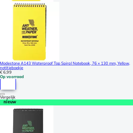
Modestone A143 Waterproof Top Spiral Notebook, 76 × 130 mm, Yellow,
notitieboekje
€ 6,99
Op voorraad
Vergelijk
nieuw