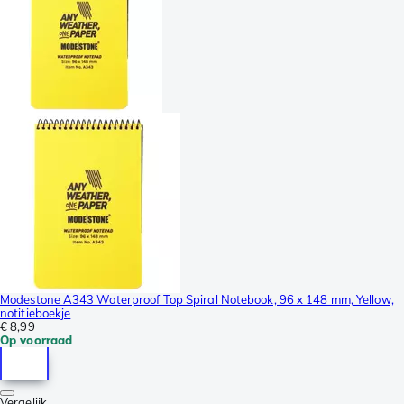
Modestone A343 Waterproof Top Spiral Notebook, 96 x 148 mm, Yellow,
notitieboekje
€ 8,99
Op voorraad
Vergelijk