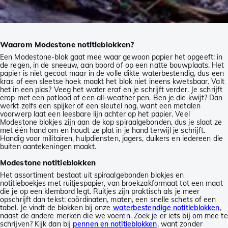
Waarom Modestone notitieblokken?
Een Modestone-blok gaat mee waar gewoon papier het opgeeft: in
de regen, in de sneeuw, aan boord of op een natte bouwplaats. Het
papier is niet gecoat maar in de volle dikte waterbestendig, dus een
kras of een sleetse hoek maakt het blok niet ineens kwetsbaar. Valt
het in een plas? Veeg het water eraf en je schrijft verder. Je schrijft
erop met een potlood of een all-weather pen. Ben je die kwijt? Dan
werkt zelfs een spijker of een sleutel nog, want een metalen
voorwerp laat een leesbare lijn achter op het papier. Veel
Modestone blokjes zijn aan de kop spiraalgebonden, dus je slaat ze
met één hand om en houdt ze plat in je hand terwijl je schrijft.
Handig voor militairen, hulpdiensten, jagers, duikers en iedereen die
buiten aantekeningen maakt.
Modestone notitieblokken
Het assortiment bestaat uit spiraalgebonden blokjes en
notitieboekjes met ruitjespapier, van broekzakformaat tot een maat
die je op een klembord legt. Ruitjes zijn praktisch als je meer
opschrijft dan tekst: coördinaten, maten, een snelle schets of een
tabel. Je vindt de blokken bij onze
waterbestendige notitieblokken
,
naast de andere merken die we voeren. Zoek je er iets bij om mee te
schrijven? Kijk dan bij
pennen en notitieblokken
, want zonder