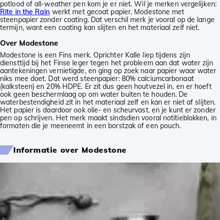
potlood of all-weather pen kom je er niet. Wil je merken vergelijken:
Rite in the Rain
werkt met gecoat papier, Modestone met
steenpapier zonder coating. Dat verschil merk je vooral op de lange
termijn, want een coating kan slijten en het materiaal zelf niet.
Over Modestone
Modestone is een Fins merk. Oprichter Kalle liep tijdens zijn
diensttijd bij het Finse leger tegen het probleem aan dat water zijn
aantekeningen vernietigde, en ging op zoek naar papier waar water
niks mee doet. Dat werd steenpapier: 80% calciumcarbonaat
(kalksteen) en 20% HDPE. Er zit dus geen houtvezel in, en er hoeft
ook geen beschermlaag op om water buiten te houden. De
waterbestendigheid zit in het materiaal zelf en kan er niet af slijten.
Het papier is daardoor ook olie- en scheurvast, en je kunt er zonder
pen op schrijven. Het merk maakt sindsdien vooral notitieblokken, in
formaten die je meeneemt in een borstzak of een pouch.
Informatie over Modestone