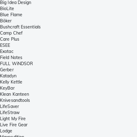
Big Idea Design
BioLite
Blue Flame
Böker
Bushcraft Essentials
Camp Chef
Care Plus
ESEE
Exotac
Field Notes
FULL WiNDSOR
Gerber
Katadyn
Kelly Kettle
KeyBar
Klean Kanteen
Knivesandtools
LifeSaver
LifeStraw
Light My Fire
Live Fire Gear
Lodge
Maxpedition