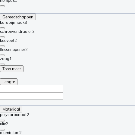
Kompas
1
Gereedschappen
karabijnhaak
3
schroevendraaier
2
koevoet
2
flessenopener
2
zaag
1
Toon meer
Lengte
Materiaal
polycarbonaat
2
olie
2
aluminium
2