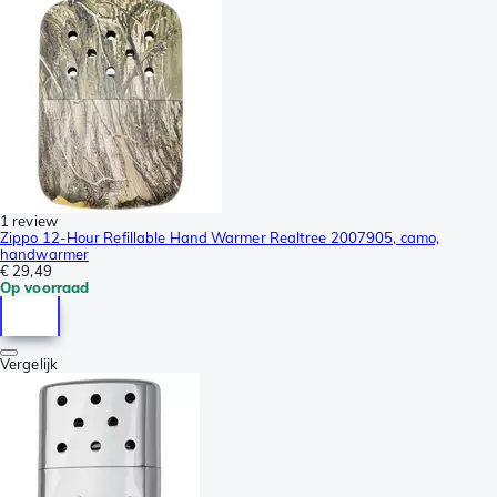
1 review
Zippo 12-Hour Refillable Hand Warmer Realtree 2007905, camo,
handwarmer
€ 29,49
Op voorraad
Vergelijk