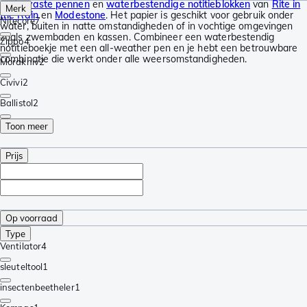
watervaste pennen
en
waterbestendige notitieblokken
van
Rite in
Merk
the Rain
en
Modestone
. Het papier is geschikt voor gebruik onder
Nitecore
7
water, buiten in natte omstandigheden of in vochtige omgevingen
zoals zwembaden en kassen. Combineer een waterbestendig
Zippo
4
notitieboekje met een all-weather pen en je hebt een betrouwbare
combinatie die werkt onder alle weersomstandigheden.
Morakniv
2
Civivi
2
Ballistol
2
Toon meer
Prijs
Op voorraad
Type
Ventilator
4
sleuteltool
1
insectenbeetheler
1