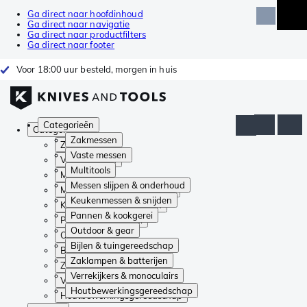
Ga direct naar hoofdinhoud
Ga direct naar navigatie
Ga direct naar productfilters
Ga direct naar footer
Voor 18:00 uur besteld, morgen in huis
Categorieën
Categorieën
Zakmessen
Zakmessen
Vaste messen
Vaste messen
Multitools
Multitools
Messen slijpen & onderhoud
Messen slijpen & onderhoud
Keukenmessen & snijden
Keukenmessen & snijden
Pannen & kookgerei
Pannen & kookgerei
Outdoor & gear
Outdoor & gear
Bijlen & tuingereedschap
Bijlen & tuingereedschap
Zaklampen & batterijen
Zaklampen & batterijen
Verrekijkers & monoculairs
Verrekijkers & monoculairs
Houtbewerkingsgereedschap
Houtbewerkingsgereedschap