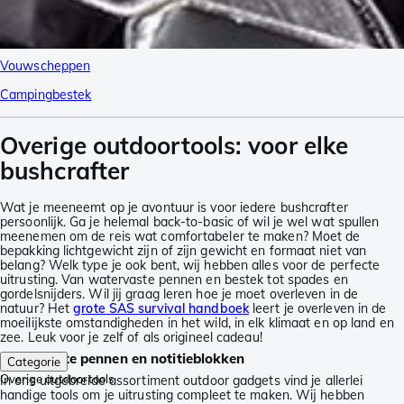
Vouwscheppen
Campingbestek
Overige outdoortools: voor elke
bushcrafter
Wat je meeneemt op je avontuur is voor iedere bushcrafter
persoonlijk. Ga je helemal back-to-basic of wil je wel wat spullen
meenemen om de reis wat comfortabeler te maken? Moet de
bepakking lichtgewicht zijn of zijn gewicht en formaat niet van
belang? Welk type je ook bent, wij hebben alles voor de perfecte
uitrusting. Van watervaste pennen en bestek tot spades en
gordelsnijders. Wil jij graag leren hoe je moet overleven in de
natuur? Het
grote SAS survival handboek
leert je overleven in de
moeilijkste omstandigheden in het wild, in elk klimaat en op land en
zee. Leuk voor je zelf of als origineel cadeau!
Watervaste pennen en notitieblokken
Categorie
Overige outdoortools
In ons uitgebreide assortiment outdoor gadgets vind je allerlei
handige tools om je uitrusting compleet te maken. Wij hebben