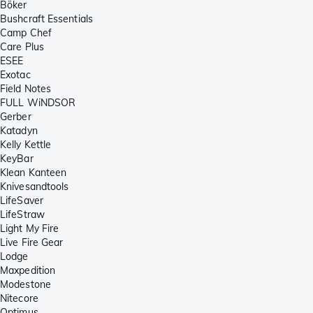
Böker
Bushcraft Essentials
Camp Chef
Care Plus
ESEE
Exotac
Field Notes
FULL WiNDSOR
Gerber
Katadyn
Kelly Kettle
KeyBar
Klean Kanteen
Knivesandtools
LifeSaver
LifeStraw
Light My Fire
Live Fire Gear
Lodge
Maxpedition
Modestone
Nitecore
Optimus