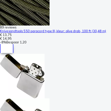
89 reviews
Knivesandtools 550 paracord type III, kleur: olive drab, 100 ft (30,48 m)
€ 13,75
€ 14,95
-
8%
Bespaar
1,20