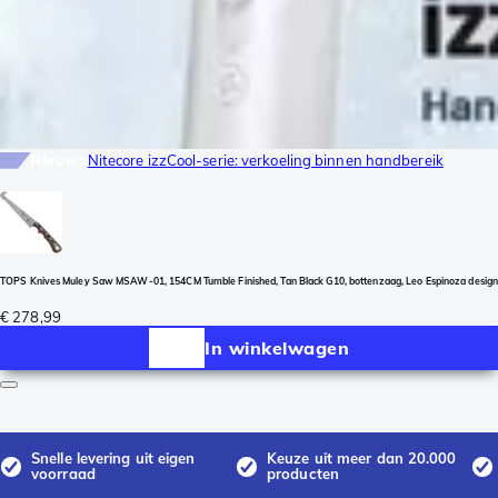
Nieuws
Nitecore izzCool-serie: verkoeling binnen handbereik
TOPS Knives Muley Saw MSAW-01, 154CM Tumble Finished, Tan Black G10, bottenzaag, Leo Espinoza design
€ 278,99
In winkelwagen
Snelle levering uit eigen
Keuze uit meer dan 20.000
voorraad
producten