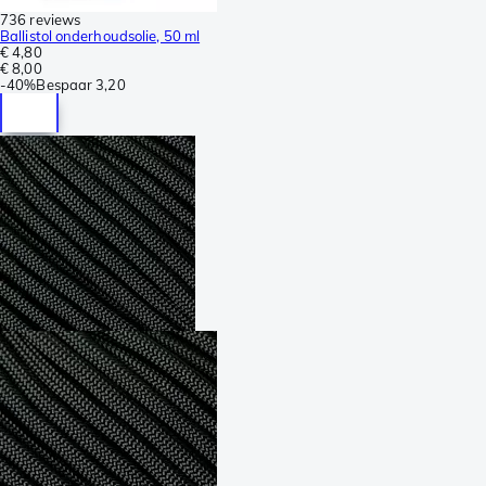
736 reviews
Ballistol onderhoudsolie, 50 ml
€ 4,80
€ 8,00
-
40%
Bespaar
3,20