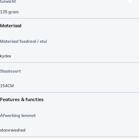
Gewicht
135
gram
Materiaal
Materiaal foedraal / etui
kydex
Staalsoort
154CM
Features & functies
Afwerking lemmet
stonewashed