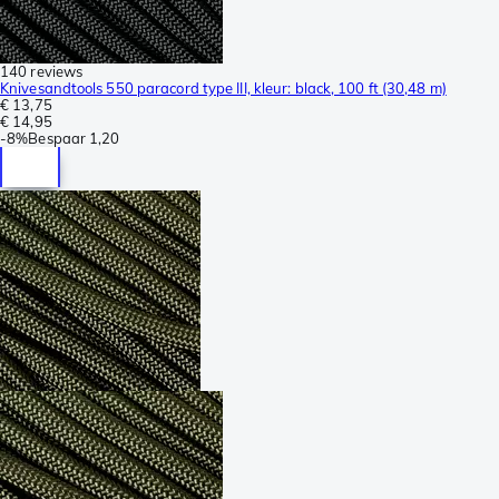
140 reviews
Knivesandtools 550 paracord type III, kleur: black, 100 ft (30,48 m)
€ 13,75
€ 14,95
-
8%
Bespaar
1,20