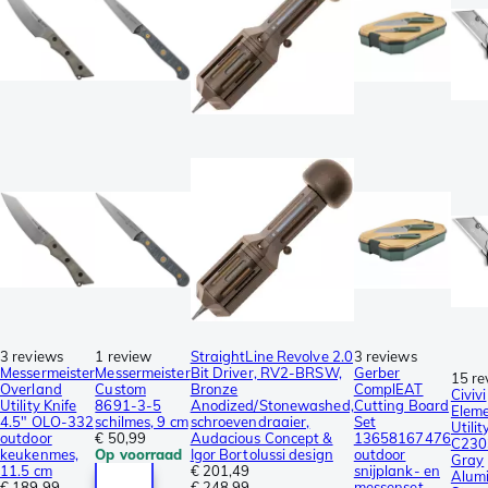
3 reviews
1 review
StraightLine Revolve 2.0
3 reviews
Messermeister
Messermeister
Bit Driver, RV2-BRSW,
Gerber
15 re
Overland
Custom
Bronze
ComplEAT
Civivi
Utility Knife
8691-3-5
Anodized/Stonewashed,
Cutting Board
Elem
4.5″ OLO-332
schilmes, 9 cm
schroevendraaier,
Set
Utilit
outdoor
€ 50,99
Audacious Concept &
13658167476
C230
keukenmes,
Op voorraad
Igor Bortolussi design
outdoor
Gray
11.5 cm
€ 201,49
snijplank- en
Alum
€ 189,99
€ 248,99
messenset