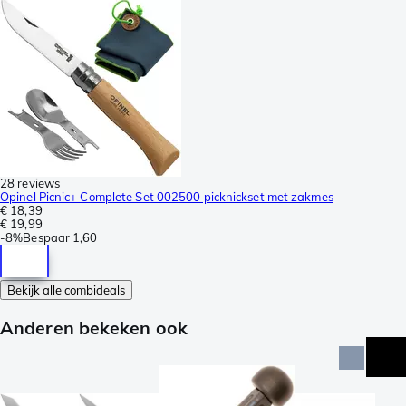
28 reviews
Opinel Picnic+ Complete Set 002500 picknickset met zakmes
€ 18,39
€ 19,99
-
8%
Bespaar
1,60
Bekijk alle combideals
Anderen bekeken ook
act