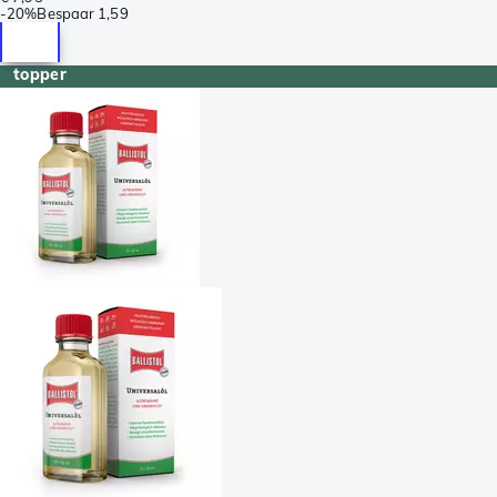
-
20%
Bespaar
1,59
topper