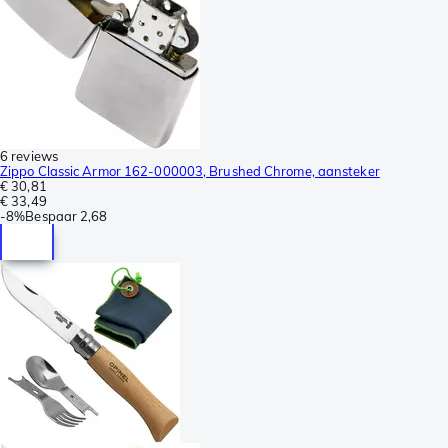
6 reviews
Zippo Classic Armor 162-000003, Brushed Chrome, aansteker
€ 30,81
€ 33,49
-
8%
Bespaar
2,68