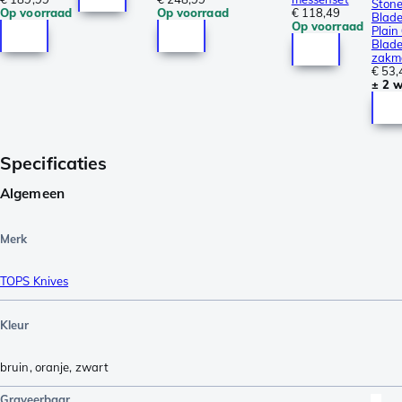
Ston
Op voorraad
Op voorraad
€ 118,49
Blade
Op voorraad
Plain
Blade 
zakm
€ 53,
± 2 
Specificaties
Algemeen
Merk
TOPS Knives
Kleur
bruin
,
oranje
,
zwart
Graveerbaar