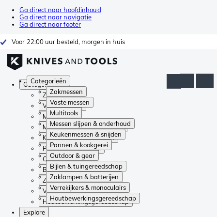
Ga direct naar hoofdinhoud
Ga direct naar navigatie
Ga direct naar footer
Voor 22:00 uur besteld, morgen in huis
Categorieën
Categorieën
Zakmessen
Zakmessen
Vaste messen
Vaste messen
Multitools
Multitools
Messen slijpen & onderhoud
Messen slijpen & onderhoud
Keukenmessen & snijden
Keukenmessen & snijden
Pannen & kookgerei
Pannen & kookgerei
Outdoor & gear
Outdoor & gear
Bijlen & tuingereedschap
Bijlen & tuingereedschap
Zaklampen & batterijen
Zaklampen & batterijen
Verrekijkers & monoculairs
Verrekijkers & monoculairs
Houtbewerkingsgereedschap
Houtbewerkingsgereedschap
Explore