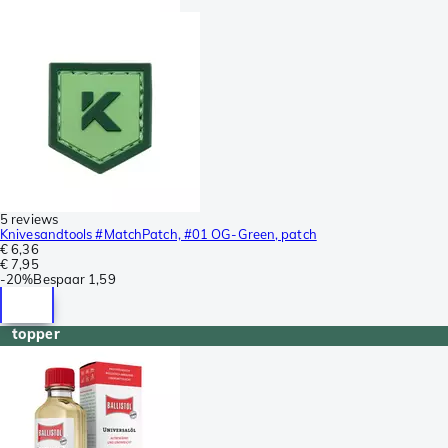
5 reviews
Knivesandtools #MatchPatch, #01 OG-Green, patch
€ 6,36
€ 7,95
-
20%
Bespaar
1,59
topper