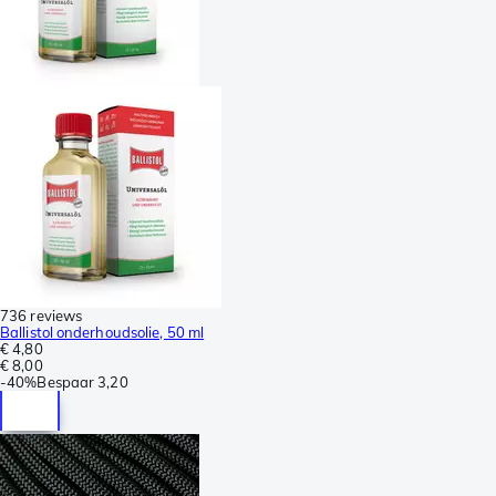
736 reviews
Ballistol onderhoudsolie, 50 ml
€ 4,80
€ 8,00
-
40%
Bespaar
3,20