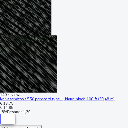
140 reviews
Knivesandtools 550 paracord type III, kleur: black, 100 ft (30,48 m)
€ 13,75
€ 14,95
-
8%
Bespaar
1,20