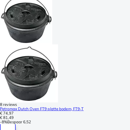
8 reviews
Petromax Dutch Oven FT9 platte bodem, FT9-T
€ 74,97
€ 81,49
-
8%
Bespaar
6,52