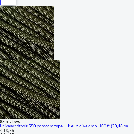
89 reviews
Knivesandtools 550 paracord type III, kleur: olive drab, 100 ft (30,48 m)
€ 13,75