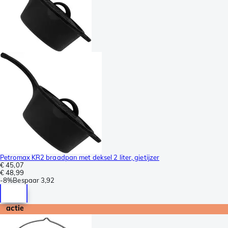
Petromax KR2 braadpan met deksel 2 liter, gietijzer
€ 45,07
€ 48,99
-
8%
Bespaar
3,92
actie