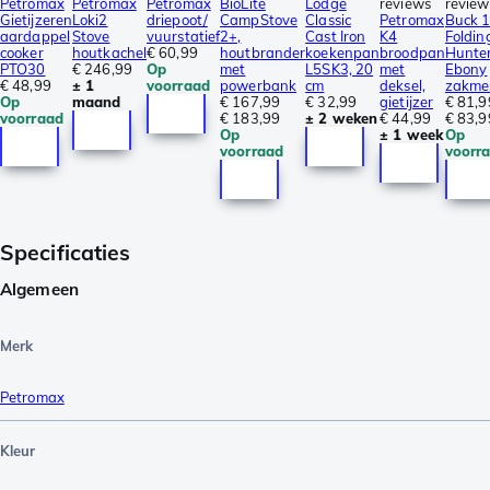
Petromax
Petromax
Petromax
BioLite
Lodge
reviews
review
Gietijzeren
Loki2
driepoot/
CampStove
Classic
Petromax
Buck 
aardappel
Stove
vuurstatief
2+,
Cast Iron
K4
Foldin
cooker
houtkachel
€ 60,99
houtbrander
koekenpan
broodpan
Hunte
PTO30
€ 246,99
Op
met
L5SK3, 20
met
Ebony
€ 48,99
± 1
voorraad
powerbank
cm
deksel,
zakme
Op
maand
€ 167,99
€ 32,99
gietijzer
€ 81,9
voorraad
€ 183,99
± 2 weken
€ 44,99
€ 83,9
Op
± 1 week
Op
voorraad
voorr
Specificaties
Algemeen
Merk
Petromax
Kleur