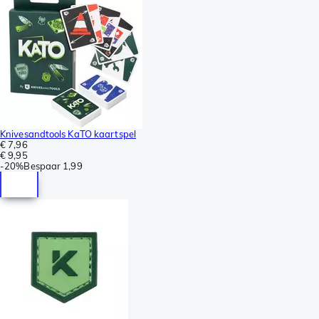
Knivesandtools KaTO kaartspel
€ 7,96
€ 9,95
-
20%
Bespaar
1,99