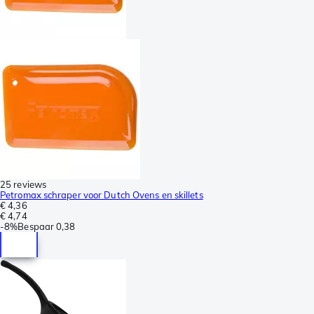
25 reviews
Petromax schraper voor Dutch Ovens en skillets
€ 4,36
€ 4,74
-
8%
Bespaar
0,38