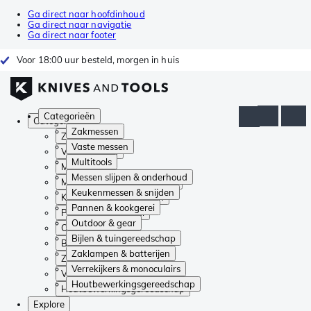
Ga direct naar hoofdinhoud
Ga direct naar navigatie
Ga direct naar footer
Voor 18:00 uur besteld, morgen in huis
Categorieën
Categorieën
Zakmessen
Zakmessen
Vaste messen
Vaste messen
Multitools
Multitools
Messen slijpen & onderhoud
Messen slijpen & onderhoud
Keukenmessen & snijden
Keukenmessen & snijden
Pannen & kookgerei
Pannen & kookgerei
Outdoor & gear
Outdoor & gear
Bijlen & tuingereedschap
Bijlen & tuingereedschap
Zaklampen & batterijen
Zaklampen & batterijen
Verrekijkers & monoculairs
Verrekijkers & monoculairs
Houtbewerkingsgereedschap
Houtbewerkingsgereedschap
Explore