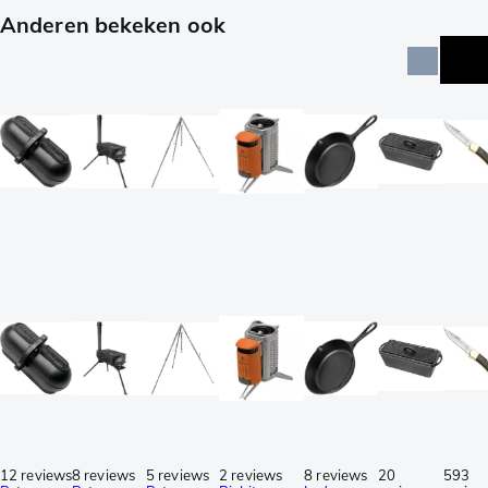
Anderen bekeken ook
12 reviews
8 reviews
5 reviews
2 reviews
8 reviews
20
593