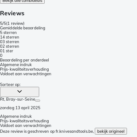
Bekijk alle combideals
Reviews
5/5
(
1 review
)
Gemiddelde beoordeling
5 sterren
1
4 sterren
0
3 sterren
0
2 sterren
0
1 ster
0
Beoordeling per onderdeel
Algemene indruk
Prijs-kwaliteitsverhouding
Voldoet aan verwachtingen
Sorteer op
:
Rt
, Bray-sur-Seine
zondag 13 april 2025
Algemene indruk
Prijs-kwaliteitsverhouding
Voldoet aan verwachtingen
Deze review is geschreven op fr.knivesandtools.be,
bekijk origineel