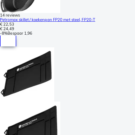
14 reviews
Petromax skillet/ koekenpan FP20 met steel, FP20-T
€ 22,53
€ 24,49
-
8%
Bespaar
1,96