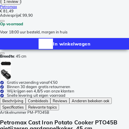
(
1 review
)
Petromax
€ 81,49
Adviesprijs
€ 99,90
Op voorraad
Voor 18:00 uur besteld, morgen in huis
In winkelwagen
Breedte
:
45 cm
Gratis verzending vanaf €50
Binnen 30 dagen gratis retourneren
Wij krijgen een 4,8/5 van onze klanten
Snelle levering uit eigen voorraad
Beschrijving
Combideals
Reviews
Anderen bekeken ook
Specificaties
Relevante topics
Artikelnummer
PM-PTO45B
Petromax Cast Iron Potato Cooker PTO45B
gietijzeren aardappelkoker, 45 cm