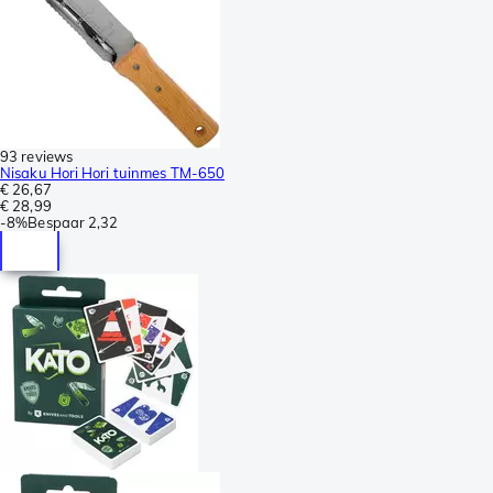
93 reviews
Nisaku Hori Hori tuinmes TM-650
€ 26,67
€ 28,99
-
8%
Bespaar
2,32