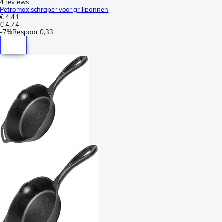
4 reviews
Petromax schraper voor grillpannen
€ 4,41
€ 4,74
-
7%
Bespaar
0,33