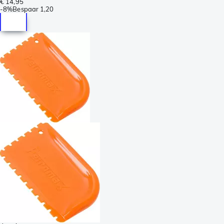
€ 14,95
-
8%
Bespaar
1,20