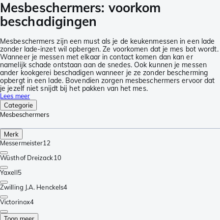
Mesbeschermers: voorkom
beschadigingen
Mesbeschermers zijn een must als je de keukenmessen in een lade
zonder lade-inzet wil opbergen. Ze voorkomen dat je mes bot wordt.
Wanneer je messen met elkaar in contact komen dan kan er
namelijk schade ontstaan aan de snedes. Ook kunnen je messen
ander kookgerei beschadigen wanneer je ze zonder bescherming
opbergt in een lade. Bovendien zorgen mesbeschermers ervoor dat
je jezelf niet snijdt bij het pakken van het mes.
Lees meer
Categorie
Mesbeschermers
Merk
Messermeister
12
Wüsthof Dreizack
10
Yaxell
5
Zwilling J.A. Henckels
4
Victorinox
4
Toon meer