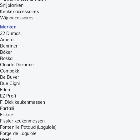
Snijplanken
Keukenaccessoires
Wijnaccessoires
Merken
32 Dumas
Amefa
Benriner
Böker
Boska
Claude Dozorme
Combekk
De Buyer
Due Cigni
Eden
EZ Profi
F. Dick keukenmessen
Farfalli
Fiskars
Fissler keukenmessen
Fontenille Pataud (Laguiole)
Forge de Laguiole
GEFU