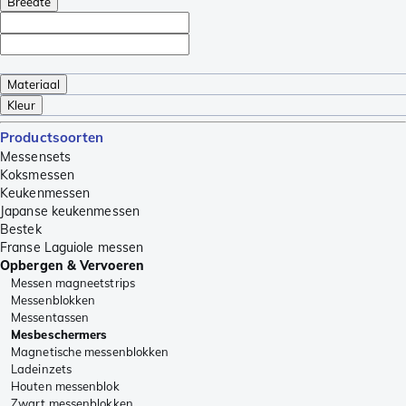
Breedte
Materiaal
Kleur
Productsoorten
Messensets
Koksmessen
Keukenmessen
Japanse keukenmessen
Bestek
Franse Laguiole messen
Opbergen & Vervoeren
Messen magneetstrips
Messenblokken
Messentassen
Mesbeschermers
Magnetische messenblokken
Ladeinzets
Houten messenblok
Zwart messenblokken