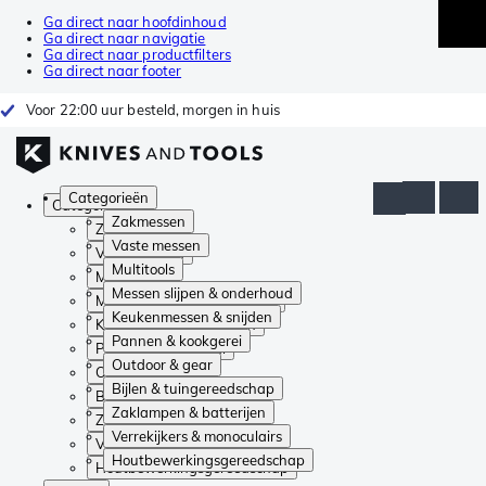
Ga direct naar hoofdinhoud
Ga direct naar navigatie
Ga direct naar productfilters
Ga direct naar footer
Voor 22:00 uur besteld, morgen in huis
Categorieën
Categorieën
Zakmessen
Zakmessen
Vaste messen
Vaste messen
Multitools
Multitools
Messen slijpen & onderhoud
Messen slijpen & onderhoud
Keukenmessen & snijden
Keukenmessen & snijden
Pannen & kookgerei
Pannen & kookgerei
Outdoor & gear
Outdoor & gear
Bijlen & tuingereedschap
Bijlen & tuingereedschap
Zaklampen & batterijen
Zaklampen & batterijen
Verrekijkers & monoculairs
Verrekijkers & monoculairs
Houtbewerkingsgereedschap
Houtbewerkingsgereedschap