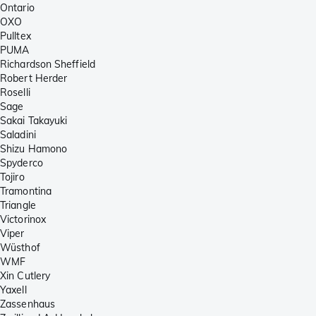
Ontario
OXO
Pulltex
PUMA
Richardson Sheffield
Robert Herder
Roselli
Sage
Sakai Takayuki
Saladini
Shizu Hamono
Spyderco
Tojiro
Tramontina
Triangle
Victorinox
Viper
Wüsthof
WMF
Xin Cutlery
Yaxell
Zassenhaus