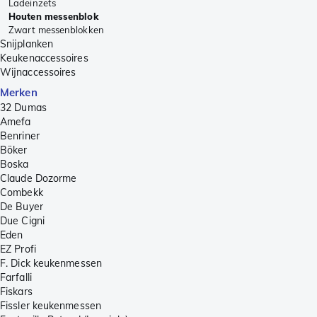
Ladeinzets
Houten messenblok
Zwart messenblokken
Snijplanken
Keukenaccessoires
Wijnaccessoires
Merken
32 Dumas
Amefa
Benriner
Böker
Boska
Claude Dozorme
Combekk
De Buyer
Due Cigni
Eden
EZ Profi
F. Dick keukenmessen
Farfalli
Fiskars
Fissler keukenmessen