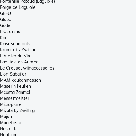
Fontenille Pataud (Laguiole)
Forge de Laguiole
GEFU
Global
Güde
Il Cucinino
Kai
Knivesandtools
Kramer by Zwilling
L'Atelier du Vin
Laguiole en Aubrac
Le Creuset wijnaccessoires
Lion Sabatier
MAM keukenmessen
Maserin keuken
Mcusta Zanmai
Messermeister
Microplane
Miyabi by Zwilling
Mujun
Munetoshi
Nesmuk
Nontron