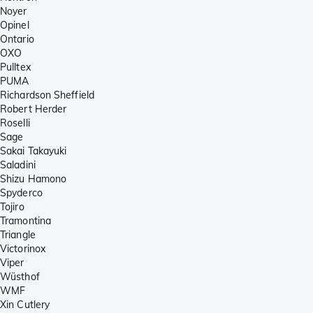
Noyer
Opinel
Ontario
OXO
Pulltex
PUMA
Richardson Sheffield
Robert Herder
Roselli
Sage
Sakai Takayuki
Saladini
Shizu Hamono
Spyderco
Tojiro
Tramontina
Triangle
Victorinox
Viper
Wüsthof
WMF
Xin Cutlery