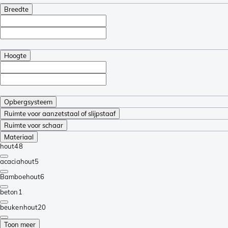
Breedte
Hoogte
Opbergsysteem
Ruimte voor aanzetstaal of slijpstaaf
Ruimte voor schaar
Materiaal
hout
48
acaciahout
5
Bamboehout
6
beton
1
beukenhout
20
Toon meer