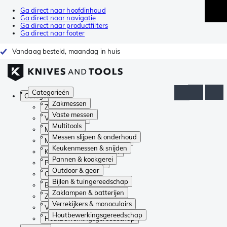
Ga direct naar hoofdinhoud
Ga direct naar navigatie
Ga direct naar productfilters
Ga direct naar footer
Vandaag besteld, maandag in huis
Categorieën
Categorieën
Zakmessen
Zakmessen
Vaste messen
Vaste messen
Multitools
Multitools
Messen slijpen & onderhoud
Messen slijpen & onderhoud
Keukenmessen & snijden
Keukenmessen & snijden
Pannen & kookgerei
Pannen & kookgerei
Outdoor & gear
Outdoor & gear
Bijlen & tuingereedschap
Bijlen & tuingereedschap
Zaklampen & batterijen
Zaklampen & batterijen
Verrekijkers & monoculairs
Verrekijkers & monoculairs
Houtbewerkingsgereedschap
Houtbewerkingsgereedschap