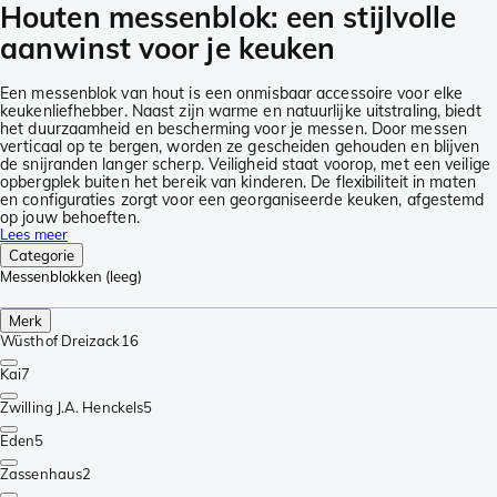
Houten messenblok: een stijlvolle
aanwinst voor je keuken
Een messenblok van hout is een onmisbaar accessoire voor elke
keukenliefhebber. Naast zijn warme en natuurlijke uitstraling, biedt
het duurzaamheid en bescherming voor je messen. Door messen
verticaal op te bergen, worden ze gescheiden gehouden en blijven
de snijranden langer scherp. Veiligheid staat voorop, met een veilige
opbergplek buiten het bereik van kinderen. De flexibiliteit in maten
en configuraties zorgt voor een georganiseerde keuken, afgestemd
op jouw behoeften.
Lees meer
Categorie
Messenblokken (leeg)
Merk
Wüsthof Dreizack
16
Kai
7
Zwilling J.A. Henckels
5
Eden
5
Zassenhaus
2