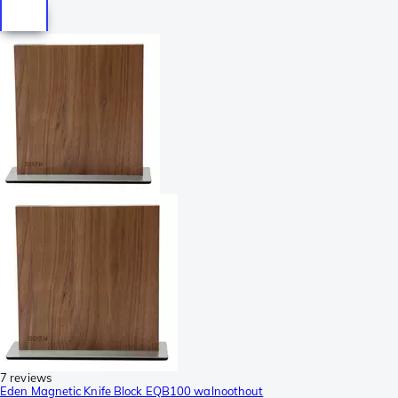
7 reviews
Eden Magnetic Knife Block EQB100 walnoothout