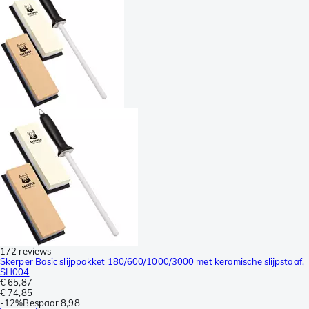
172 reviews
Skerper Basic slijppakket 180/600/1000/3000 met keramische slijpstaaf,
SH004
€ 65,87
€ 74,85
-
12%
Bespaar
8,98