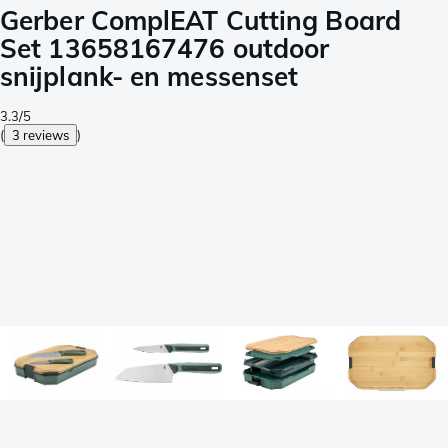
Gerber ComplEAT Cutting Board
Set 13658167476 outdoor
snijplank- en messenset
3.3/5
(
3 reviews
)