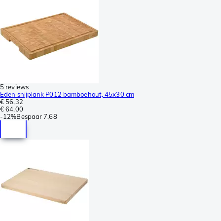
5 reviews
Eden snijplank P012 bamboehout, 45x30 cm
€ 56,32
€ 64,00
-
12%
Bespaar
7,68