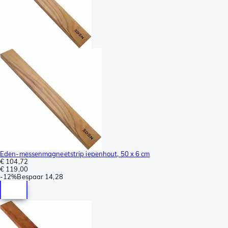
Eden-messenmagneetstrip iepenhout, 50 x 6 cm
€ 104,72
€ 119,00
-
12%
Bespaar
14,28