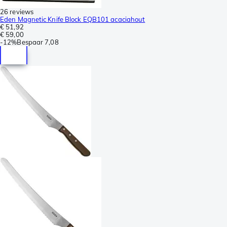
26 reviews
Eden Magnetic Knife Block EQB101 acaciahout
€ 51,92
€ 59,00
-
12%
Bespaar
7,08