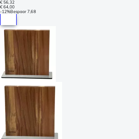
€ 56,32
€ 64,00
-
12%
Bespaar
7,68