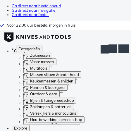
Ga direct naar hoofdinhoud
Ga direct naar navigatie
Ga direct naar footer
Voor 22:00 uur besteld, morgen in huis
Categorieën
Categorieën
Zakmessen
Zakmessen
Vaste messen
Vaste messen
Multitools
Multitools
Messen slijpen & onderhoud
Messen slijpen & onderhoud
Keukenmessen & snijden
Keukenmessen & snijden
Pannen & kookgerei
Pannen & kookgerei
Outdoor & gear
Outdoor & gear
Bijlen & tuingereedschap
Bijlen & tuingereedschap
Zaklampen & batterijen
Zaklampen & batterijen
Verrekijkers & monoculairs
Verrekijkers & monoculairs
Houtbewerkingsgereedschap
Houtbewerkingsgereedschap
Explore