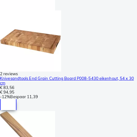
2 reviews
Knivesandtools End Grain Cutting Board P008-5430 eikenhout, 54 x 30
cm
€ 83,56
€ 94,95
-
12%
Bespaar
11,39