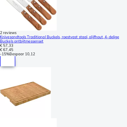
2 reviews
Knivesandtools Traditional Buckels, roestvast staal, olijfhout, 4-delige
Buckels ontbijtmessenset
€ 57,33
€ 67,45
-
15%
Bespaar
10,12