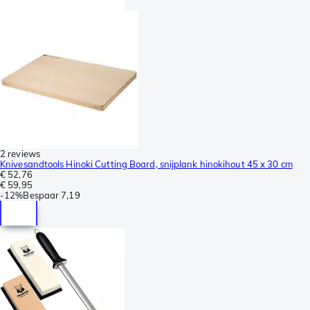
2 reviews
Knivesandtools Hinoki Cutting Board, snijplank hinokihout 45 x 30 cm
€ 52,76
€ 59,95
-
12%
Bespaar
7,19