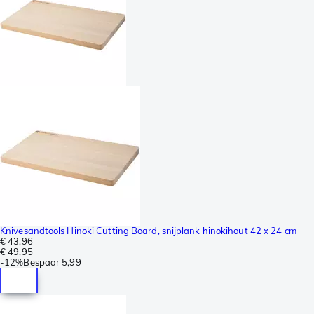
Knivesandtools Hinoki Cutting Board, snijplank hinokihout 42 x 24 cm
€ 43,96
€ 49,95
-
12%
Bespaar
5,99