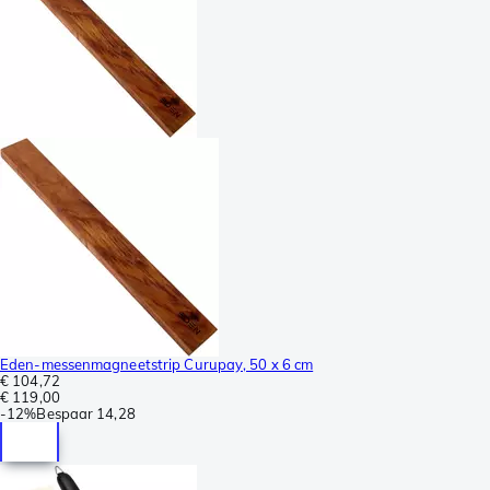
Eden-messenmagneetstrip Curupay, 50 x 6 cm
€ 104,72
€ 119,00
-
12%
Bespaar
14,28