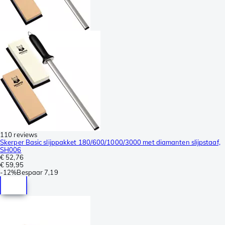
110 reviews
Skerper Basic slijppakket 180/600/1000/3000 met diamanten slijpstaaf,
SH006
€ 52,76
€ 59,95
-
12%
Bespaar
7,19