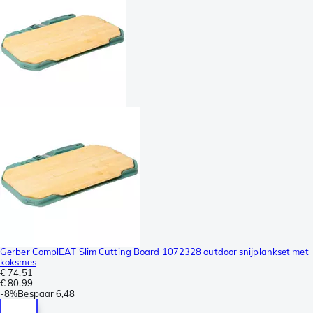
Gerber ComplEAT Slim Cutting Board 1072328 outdoor snijplankset met
koksmes
€ 74,51
€ 80,99
-
8%
Bespaar
6,48