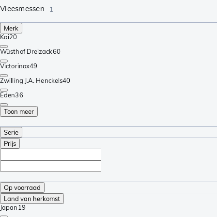
Vleesmessen
1
Merk
Kai
20
Wüsthof Dreizack
60
Victorinox
49
Zwilling J.A. Henckels
40
Eden
36
Toon meer
Serie
Prijs
Op voorraad
Land van herkomst
Japan
19