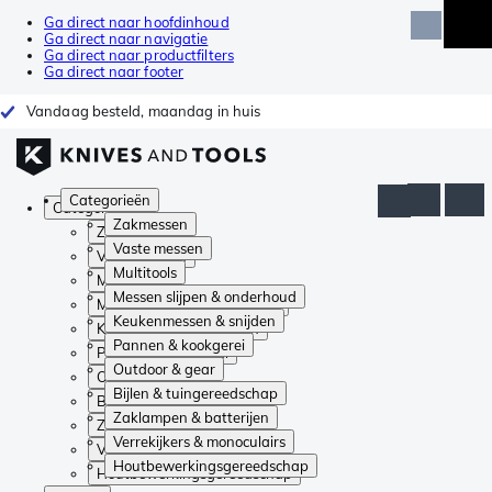
Ga direct naar hoofdinhoud
Ga direct naar navigatie
Ga direct naar productfilters
Ga direct naar footer
Vandaag besteld, maandag in huis
Categorieën
Categorieën
Zakmessen
Zakmessen
Vaste messen
Vaste messen
Multitools
Multitools
Messen slijpen & onderhoud
Messen slijpen & onderhoud
Keukenmessen & snijden
Keukenmessen & snijden
Pannen & kookgerei
Pannen & kookgerei
Outdoor & gear
Outdoor & gear
Bijlen & tuingereedschap
Bijlen & tuingereedschap
Zaklampen & batterijen
Zaklampen & batterijen
Verrekijkers & monoculairs
Verrekijkers & monoculairs
Houtbewerkingsgereedschap
Houtbewerkingsgereedschap