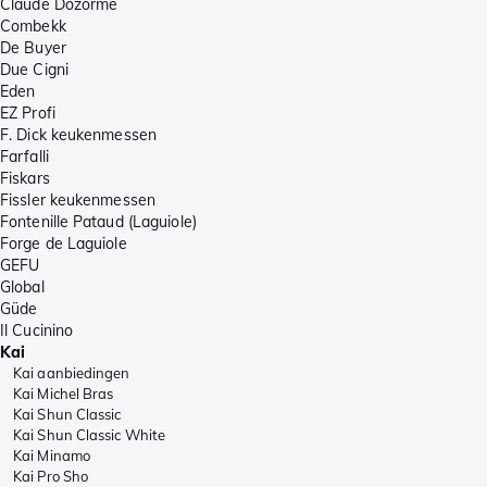
Claude Dozorme
Combekk
De Buyer
Due Cigni
Eden
EZ Profi
F. Dick keukenmessen
Farfalli
Fiskars
Fissler keukenmessen
Fontenille Pataud (Laguiole)
Forge de Laguiole
GEFU
Global
Güde
Il Cucinino
Kai
Kai aanbiedingen
Kai Michel Bras
Kai Shun Classic
Kai Shun Classic White
Kai Minamo
Kai Pro Sho