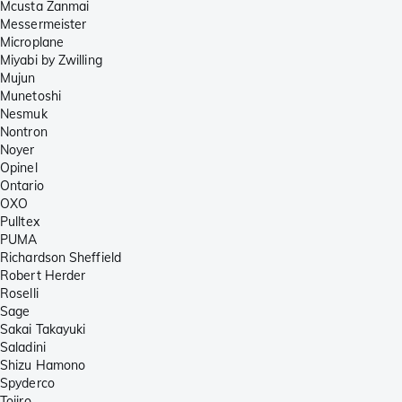
Mcusta Zanmai
Messermeister
Microplane
Miyabi by Zwilling
Mujun
Munetoshi
Nesmuk
Nontron
Noyer
Opinel
Ontario
OXO
Pulltex
PUMA
Richardson Sheffield
Robert Herder
Roselli
Sage
Sakai Takayuki
Saladini
Shizu Hamono
Spyderco
Tojiro