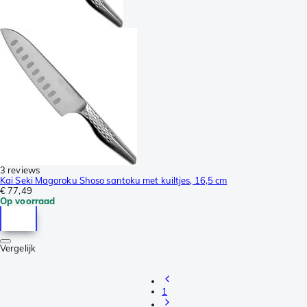
3 reviews
Kai Seki Magoroku Shoso santoku met kuiltjes, 16,5 cm
€ 77,49
Op voorraad
Vergelijk
1