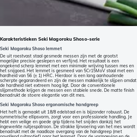
Karakteristieken Seki Magoroku Shoso-serie
Seki Magoroku Shoso lemmet
De uit roestvast staal gesmede messen zijn met de grootst
mogelijke precisie geslepen en verfijnd. Het resultaat is een
ongekend scherp lemmet met een minimale wrijving tussen mes en
het snijgoed. Het lemmet is gesmeed van 5Cr15MoV staal met een
hardheid van 56 (± 1) HRC. Hierdoor is een lang aanhoudende
scherpte gegarandeerd en zijn de messen makkelijk te slijpen omdat
de hardheid niet extreem hoog ligt. Door de conventionele
slijpmethode krijgen de messen een stabiele snede. De matte finish
benadrukt de stoere elegantie van dit mes.
Seki Magoroku Shoso ergonomische handgreep
Het heft is gemaakt uit 18/8 edelstaal en is bijzonder robuust. De
symmetrische ellipsvorm, zorgt voor een professionele handling. Je
hebt een veilige en goede grip tijdens het snijden dankzij het
ingewerkte ruitjespatroon. De strakke lijnvoering van het mes wordt
benadrukt met de naadloze overgang van de handgreep (met
opvallend ruitmotief) naar het lemmet. Door de vormgeving en de