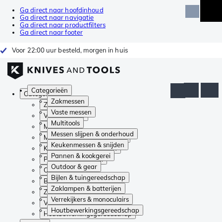
Ga direct naar hoofdinhoud
Ga direct naar navigatie
Ga direct naar productfilters
Ga direct naar footer
Voor 22:00 uur besteld, morgen in huis
Categorieën
Categorieën
Zakmessen
Zakmessen
Vaste messen
Vaste messen
Multitools
Multitools
Messen slijpen & onderhoud
Messen slijpen & onderhoud
Keukenmessen & snijden
Keukenmessen & snijden
Pannen & kookgerei
Pannen & kookgerei
Outdoor & gear
Outdoor & gear
Bijlen & tuingereedschap
Bijlen & tuingereedschap
Zaklampen & batterijen
Zaklampen & batterijen
Verrekijkers & monoculairs
Verrekijkers & monoculairs
Houtbewerkingsgereedschap
Houtbewerkingsgereedschap