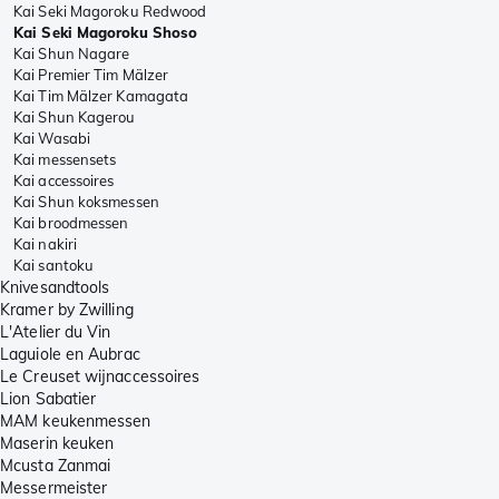
Kai Seki Magoroku Redwood
Kai Seki Magoroku Shoso
Kai Shun Nagare
Kai Premier Tim Mälzer
Kai Tim Mälzer Kamagata
Kai Shun Kagerou
Kai Wasabi
Kai messensets
Kai accessoires
Kai Shun koksmessen
Kai broodmessen
Kai nakiri
Kai santoku
Knivesandtools
Kramer by Zwilling
L'Atelier du Vin
Laguiole en Aubrac
Le Creuset wijnaccessoires
Lion Sabatier
MAM keukenmessen
Maserin keuken
Mcusta Zanmai
Messermeister