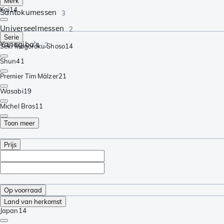
Merk
Kai
14
Santokumessen
3
Universeelmessen
2
Serie
Yanagiba's
2
Seki Magoroku Shoso
14
Shun
41
Premier Tim Mälzer
21
Wasabi
19
Michel Bras
11
Toon meer
Prijs
Op voorraad
Land van herkomst
Japan
14