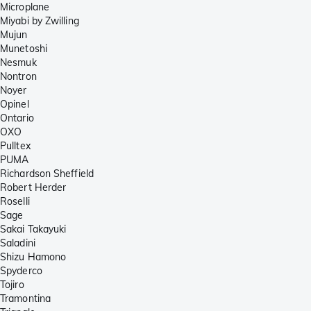
Microplane
Miyabi by Zwilling
Mujun
Munetoshi
Nesmuk
Nontron
Noyer
Opinel
Ontario
OXO
Pulltex
PUMA
Richardson Sheffield
Robert Herder
Roselli
Sage
Sakai Takayuki
Saladini
Shizu Hamono
Spyderco
Tojiro
Tramontina