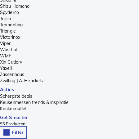
Shizu Hamono
Spyderco
Tojiro
Tramontina
Triangle
Victorinox
Viper
Wüsthof
WMF
Xin Cutlery
Yaxell
Zassenhaus
Zwilling J.A. Henckels
Acties
Scherpste deals
Keukenmessen trends & inspiratie
Keukenoutlet
Get Smarter
96
Producten
Filter