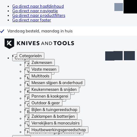
Ga direct naar hoofdinhoud
Ga direct naar navigatie
Ga direct naar productfilters
Ga direct naar footer
Vandaag besteld, maandag in huis
Categorieën
Categorieën
Zakmessen
Zakmessen
Vaste messen
Vaste messen
Multitools
Multitools
Messen slijpen & onderhoud
Messen slijpen & onderhoud
Keukenmessen & snijden
Keukenmessen & snijden
Pannen & kookgerei
Pannen & kookgerei
Outdoor & gear
Outdoor & gear
Bijlen & tuingereedschap
Bijlen & tuingereedschap
Zaklampen & batterijen
Zaklampen & batterijen
Verrekijkers & monoculairs
Verrekijkers & monoculairs
Houtbewerkingsgereedschap
Houtbewerkingsgereedschap