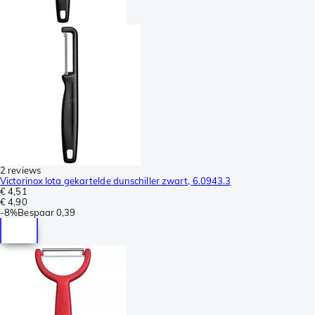
2 reviews
Victorinox Iota gekartelde dunschiller zwart, 6.0943.3
€ 4,51
€ 4,90
-
8%
Bespaar
0,39