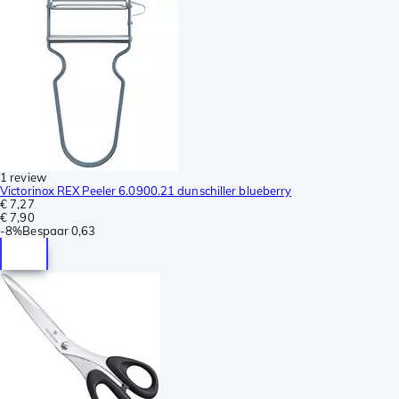
1 review
Victorinox REX Peeler 6.0900.21 dunschiller blueberry
€ 7,27
€ 7,90
-
8%
Bespaar
0,63