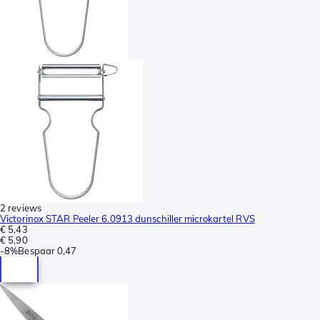
2 reviews
Victorinox STAR Peeler 6.0913 dunschiller microkartel RVS
€ 5,43
€ 5,90
-
8%
Bespaar
0,47