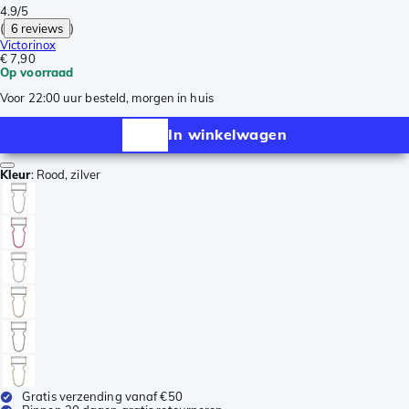
4.9/5
(
6 reviews
)
Victorinox
€ 7,90
Op voorraad
Voor 22:00 uur besteld, morgen in huis
In winkelwagen
Kleur
:
Rood, zilver
Gratis verzending vanaf €50