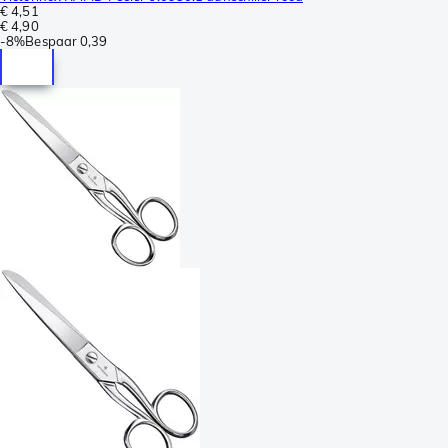
€ 4,51
€ 4,90
-
8%
Bespaar
0,39