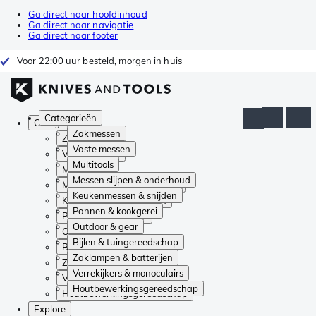
Ga direct naar hoofdinhoud
Ga direct naar navigatie
Ga direct naar footer
Voor 22:00 uur besteld, morgen in huis
Categorieën
Categorieën
Zakmessen
Zakmessen
Vaste messen
Vaste messen
Multitools
Multitools
Messen slijpen & onderhoud
Messen slijpen & onderhoud
Keukenmessen & snijden
Keukenmessen & snijden
Pannen & kookgerei
Pannen & kookgerei
Outdoor & gear
Outdoor & gear
Bijlen & tuingereedschap
Bijlen & tuingereedschap
Zaklampen & batterijen
Zaklampen & batterijen
Verrekijkers & monoculairs
Verrekijkers & monoculairs
Houtbewerkingsgereedschap
Houtbewerkingsgereedschap
Explore