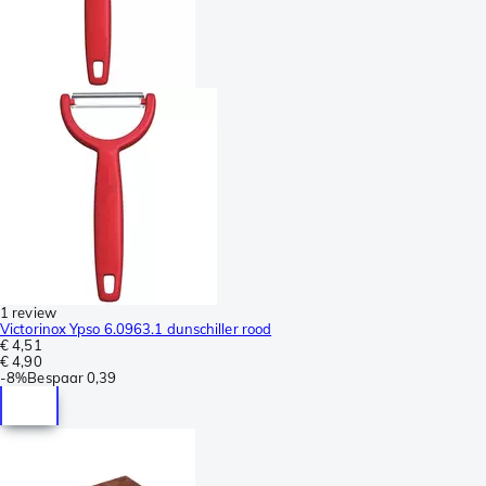
1 review
Victorinox Ypso 6.0963.1 dunschiller rood
€ 4,51
€ 4,90
-
8%
Bespaar
0,39