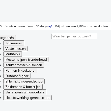
Gratis retourneren binnen 30 dagen
Wij krijgen een 4,8/5 van onze klanten
tegorieën
Zakmessen
Vaste messen
Multitools
Messen slijpen & onderhoud
Keukenmessen & snijden
Pannen & kookgerei
Outdoor & gear
Bijlen & tuingereedschap
Zaklampen & batterijen
Verrekijkers & monoculairs
Houtbewerkingsgereedschap