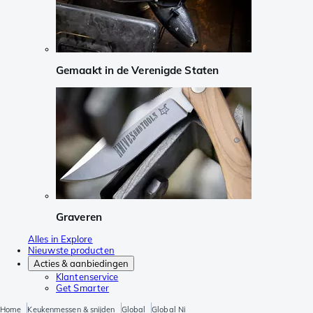
Gemaakt in de Verenigde Staten
Graveren
Alles in Explore
Nieuwste producten
Acties & aanbiedingen
Klantenservice
Get Smarter
Home
Keukenmessen & snijden
Global
Global Ni