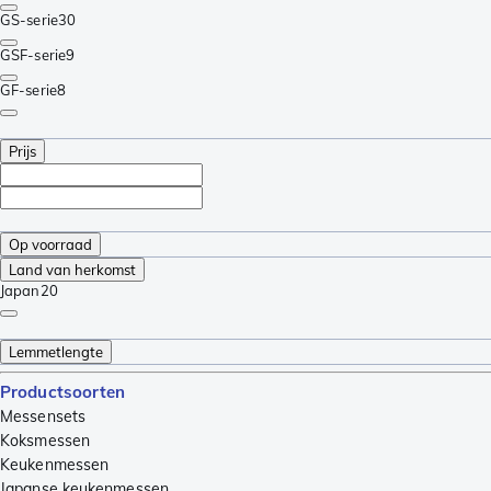
GS-serie
30
GSF-serie
9
GF-serie
8
Prijs
Op voorraad
Land van herkomst
Japan
20
Lemmetlengte
Productsoorten
Messensets
Koksmessen
Keukenmessen
Japanse keukenmessen