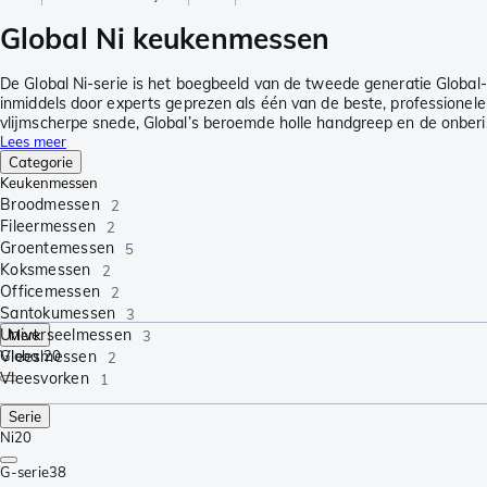
Global Ni keukenmessen
De Global Ni-serie is het boegbeeld van de tweede generatie Global
inmiddels door experts geprezen als één van de beste, professione
vlijmscherpe snede, Global’s beroemde holle handgreep en de onberis
Lees meer
Categorie
Keukenmessen
Broodmessen
2
Fileermessen
2
Groentemessen
5
Koksmessen
2
Officemessen
2
Santokumessen
3
Universeelmessen
Merk
3
Vleesmessen
Global
20
2
Vleesvorken
1
Serie
Ni
20
G-serie
38