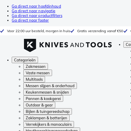
Ga direct naar hoofdinhoud
Ga direct naar navigatie
Ga direct naar productfilters
Ga direct naar footer
Voor 22:00 uur besteld, morgen in huis
Gratis verzending vanaf €50
Ca
Categorieën
Zakmessen
Vaste messen
Multitools
Messen slijpen & onderhoud
Keukenmessen & snijden
Pannen & kookgerei
Outdoor & gear
Bijlen & tuingereedschap
Zaklampen & batterijen
Verrekijkers & monoculairs
Houtbewerkingsgereedschap