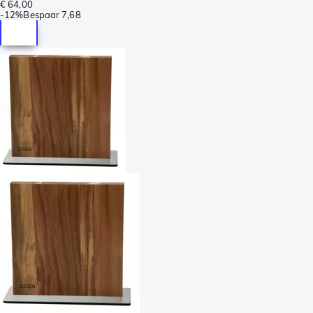
€ 64,00
-
12%
Bespaar
7,68