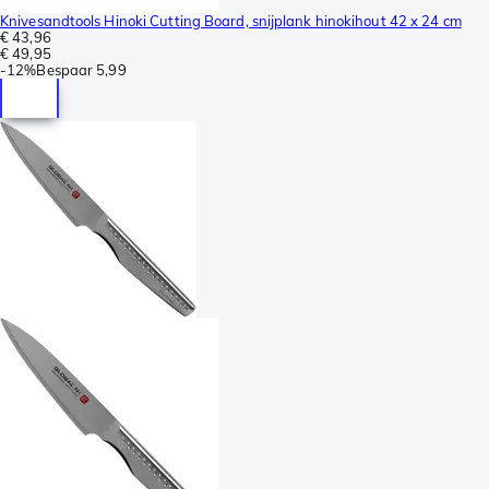
Knivesandtools Hinoki Cutting Board, snijplank hinokihout 42 x 24 cm
€ 43,96
€ 49,95
-
12%
Bespaar
5,99