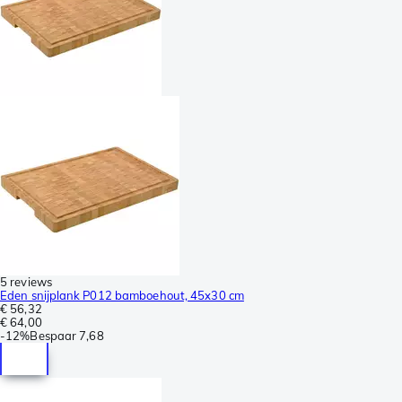
5 reviews
Eden snijplank P012 bamboehout, 45x30 cm
€ 56,32
€ 64,00
-
12%
Bespaar
7,68