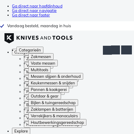
Ga direct naar hoofdinhoud
Ga direct naar navigatie
Ga direct naar footer
Vandaag besteld, maandag in huis
Categorieën
Categorieën
Zakmessen
Zakmessen
Vaste messen
Vaste messen
Multitools
Multitools
Messen slijpen & onderhoud
Messen slijpen & onderhoud
Keukenmessen & snijden
Keukenmessen & snijden
Pannen & kookgerei
Pannen & kookgerei
Outdoor & gear
Outdoor & gear
Bijlen & tuingereedschap
Bijlen & tuingereedschap
Zaklampen & batterijen
Zaklampen & batterijen
Verrekijkers & monoculairs
Verrekijkers & monoculairs
Houtbewerkingsgereedschap
Houtbewerkingsgereedschap
Explore