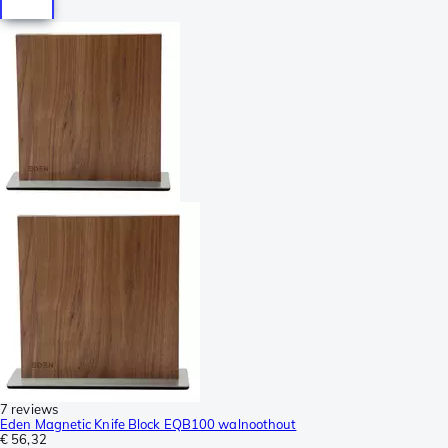
7 reviews
Eden Magnetic Knife Block EQB100 walnoothout
€ 56,32