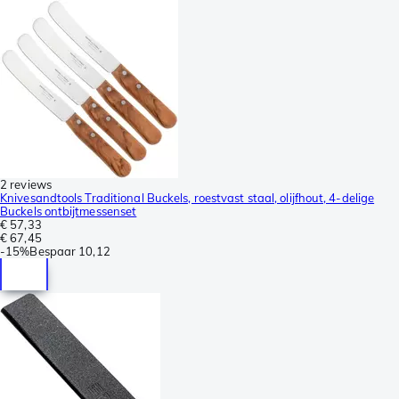
2 reviews
Knivesandtools Traditional Buckels, roestvast staal, olijfhout, 4-delige
Buckels ontbijtmessenset
€ 57,33
€ 67,45
-
15%
Bespaar
10,12