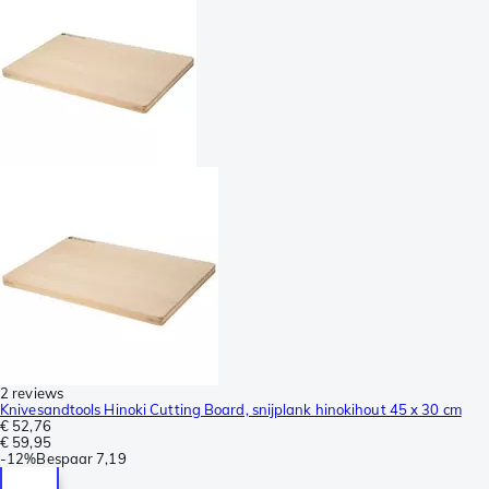
2 reviews
Knivesandtools Hinoki Cutting Board, snijplank hinokihout 45 x 30 cm
€ 52,76
€ 59,95
-
12%
Bespaar
7,19