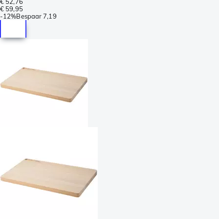
€ 52,76
€ 59,95
-
12%
Bespaar
7,19