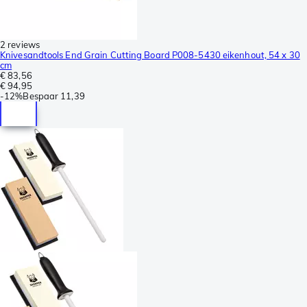
2 reviews
Knivesandtools End Grain Cutting Board P008-5430 eikenhout, 54 x 30
cm
€ 83,56
€ 94,95
-
12%
Bespaar
11,39