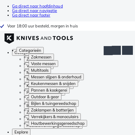
Ga direct naar hoofdinhoud
Ga direct naar navigatie
Ga direct naar footer
Voor 18:00 uur besteld, morgen in huis
Categorieën
Categorieën
Zakmessen
Zakmessen
Vaste messen
Vaste messen
Multitools
Multitools
Messen slijpen & onderhoud
Messen slijpen & onderhoud
Keukenmessen & snijden
Keukenmessen & snijden
Pannen & kookgerei
Pannen & kookgerei
Outdoor & gear
Outdoor & gear
Bijlen & tuingereedschap
Bijlen & tuingereedschap
Zaklampen & batterijen
Zaklampen & batterijen
Verrekijkers & monoculairs
Verrekijkers & monoculairs
Houtbewerkingsgereedschap
Houtbewerkingsgereedschap
Explore