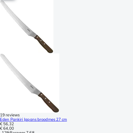
19 reviews
Eden Pankiri Japans broodmes 27 cm
€ 56,32
€ 64,00
-
12%
Bespaar
7,68