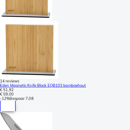
14 reviews
Eden Magnetic Knife Block EQB103 bamboehout
€ 51,92
€ 59,00
-
12%
Bespaar
7,08