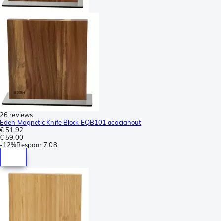
26 reviews
Eden Magnetic Knife Block EQB101 acaciahout
€ 51,92
€ 59,00
-
12%
Bespaar
7,08