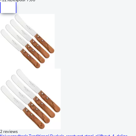
2 reviews
Knivesandtools Traditional Buckels, roestvast staal, olijfhout, 4-delige