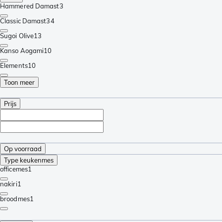
Hammered Damast
3
Classic Damast
34
Sugoi Olive
13
Kanso Aogami
10
Elements
10
Toon meer
Prijs
Op voorraad
Type keukenmes
officemes
1
nakiri
1
broodmes
1