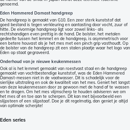
genoemd.
Eden Hammered Damast handgreep
De handgreep is gemaakt van G10. Een zeer sterk kunststof dat
goed bestand is tegen verkleuring en aantasting door vocht, zuur of
hitte. De eivormige handgreep ligt voor zowel links- als
rechtshandigen even prettig in de hand. De bolster, het metalen
gedeelte tussen het lemmet en de handgreep, is asymmetrisch voor
een betere houvast als je het mes met een pinch grip vasthoudt. Op
de bolster van de handgreep zit een stalen plaatje waar het logo van
Eden op staat gegraveerd.
Onderhoud van je nieuwe keukenmessen
Ook al is het lemmet gemaakt van roestvast staal en de handgreep
gemaakt van vochtbestendige kunststof, was de Eden Hammered
Damast-messen niet in de vaatwasser. Dit is schadelijk voor de
sierlijke uitstraling en ook de kwaliteit van het mes. Geniet het langst
van deze keukenmessen door ze gewoon met de hand af te wassen
en te drogen. Om het mes vlijmscherp te houden adviseren we om
het mes af en toe aan te scherpen. Dit kan met bijvoorbeeld een
slijpsteen of een slijpstaaf. Doe je dit regelmatig, dan geniet je altijd
van optimale scherpte!
Eden series