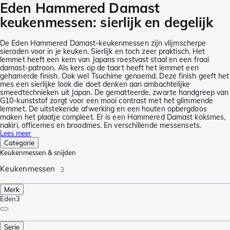
Eden Hammered Damast
keukenmessen: sierlijk en degelijk
De Eden Hammered Damast-keukenmessen zijn vlijmscherpe
sieraden voor in je keuken. Sierlijk en toch zeer praktisch. Het
lemmet heeft een kern van Japans roestvast staal en een fraai
damast-patroon. Als kers op de taart heeft het lemmet een
gehamerde finish. Ook wel Tsuchime genoemd. Deze finish geeft het
mes een sierlijke look die doet denken aan ambachtelijke
smeedtechnieken uit Japan. De gematteerde, zwarte handgreep van
G10-kunststof zorgt voor een mooi contrast met het glimmende
lemmet. De uitstekende afwerking en een houten opbergdoos
maken het plaatje compleet. Er is een Hammered Damast koksmes,
nakiri, officemes en broodmes. En verschillende messensets.
Lees meer
Categorie
Keukenmessen & snijden
Keukenmessen
3
Merk
Eden
3
Serie