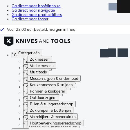
Ga direct naar hoofdinhoud
Ga direct naar navigatie
Ga direct naar productfilters
Ga direct naar footer
Voor 22:00 uur besteld, morgen in huis
Categorieën
Categorieën
Zakmessen
Zakmessen
Vaste messen
Vaste messen
Multitools
Multitools
Messen slijpen & onderhoud
Messen slijpen & onderhoud
Keukenmessen & snijden
Keukenmessen & snijden
Pannen & kookgerei
Pannen & kookgerei
Outdoor & gear
Outdoor & gear
Bijlen & tuingereedschap
Bijlen & tuingereedschap
Zaklampen & batterijen
Zaklampen & batterijen
Verrekijkers & monoculairs
Verrekijkers & monoculairs
Houtbewerkingsgereedschap
Houtbewerkingsgereedschap