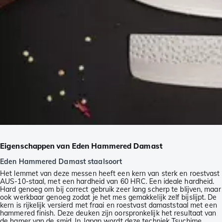
Eigenschappen van Eden Hammered Damast
Eden Hammered Damast staalsoort
Het lemmet van deze messen heeft een kern van sterk en roestvast
AUS-10-staal, met een hardheid van 60 HRC. Een ideale hardheid.
Hard genoeg om bij correct gebruik zeer lang scherp te blijven, maar
ook werkbaar genoeg zodat je het mes gemakkelijk zelf bijslijpt. De
kern is rijkelijk versierd met fraai en roestvast damaststaal met een
hammered finish. Deze deuken zijn oorspronkelijk het resultaat van
de hamer van de smid. In Japan wordt deze techniek Tsuchime