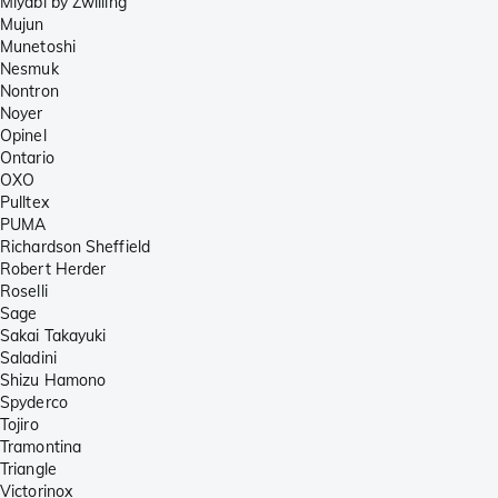
Miyabi by Zwilling
Mujun
Munetoshi
Nesmuk
Nontron
Noyer
Opinel
Ontario
OXO
Pulltex
PUMA
Richardson Sheffield
Robert Herder
Roselli
Sage
Sakai Takayuki
Saladini
Shizu Hamono
Spyderco
Tojiro
Tramontina
Triangle
Victorinox