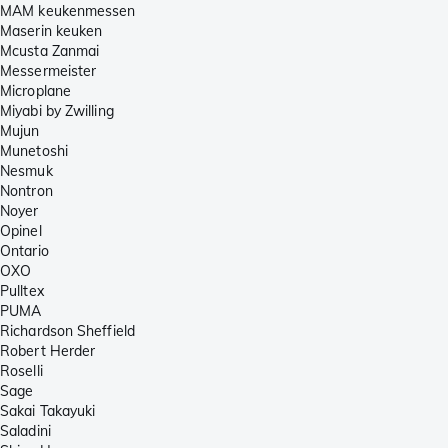
MAM keukenmessen
Maserin keuken
Mcusta Zanmai
Messermeister
Microplane
Miyabi by Zwilling
Mujun
Munetoshi
Nesmuk
Nontron
Noyer
Opinel
Ontario
OXO
Pulltex
PUMA
Richardson Sheffield
Robert Herder
Roselli
Sage
Sakai Takayuki
Saladini