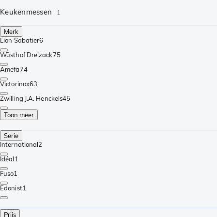
Keukenmessen
1
Merk
Lion Sabatier
6
Wüsthof Dreizack
75
Amefa
74
Victorinox
63
Zwilling J.A. Henckels
45
Toon meer
Serie
International
2
Idéal
1
Fuso
1
Edonist
1
Prijs