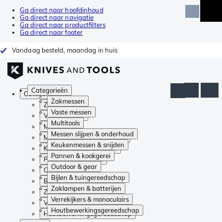
Ga direct naar hoofdinhoud
Ga direct naar navigatie
Ga direct naar productfilters
Ga direct naar footer
Vandaag besteld, maandag in huis
Categorieën
Categorieën
Zakmessen
Zakmessen
Vaste messen
Vaste messen
Multitools
Multitools
Messen slijpen & onderhoud
Messen slijpen & onderhoud
Keukenmessen & snijden
Keukenmessen & snijden
Pannen & kookgerei
Pannen & kookgerei
Outdoor & gear
Outdoor & gear
Bijlen & tuingereedschap
Bijlen & tuingereedschap
Zaklampen & batterijen
Zaklampen & batterijen
Verrekijkers & monoculairs
Verrekijkers & monoculairs
Houtbewerkingsgereedschap
Houtbewerkingsgereedschap