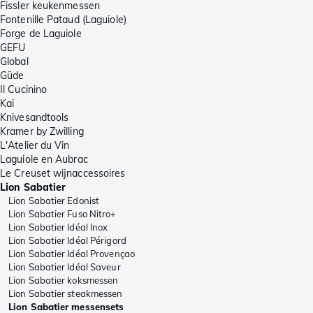
Fissler keukenmessen
Fontenille Pataud (Laguiole)
Forge de Laguiole
GEFU
Global
Güde
Il Cucinino
Kai
Knivesandtools
Kramer by Zwilling
L'Atelier du Vin
Laguiole en Aubrac
Le Creuset wijnaccessoires
Lion Sabatier
Lion Sabatier Edonist
Lion Sabatier Fuso Nitro+
Lion Sabatier Idéal Inox
Lion Sabatier Idéal Périgord
Lion Sabatier Idéal Provençao
Lion Sabatier Idéal Saveur
Lion Sabatier koksmessen
Lion Sabatier steakmessen
Lion Sabatier messensets