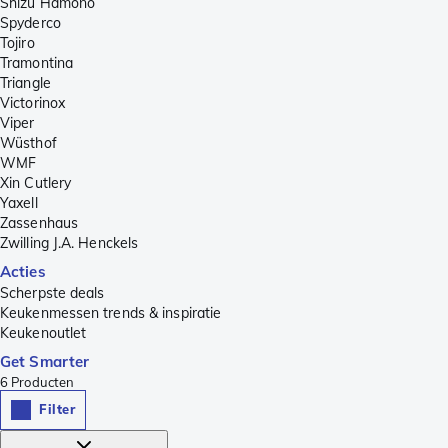
Shizu Hamono
Spyderco
Tojiro
Tramontina
Triangle
Victorinox
Viper
Wüsthof
WMF
Xin Cutlery
Yaxell
Zassenhaus
Zwilling J.A. Henckels
Acties
Scherpste deals
Keukenmessen trends & inspiratie
Keukenoutlet
Get Smarter
6
Producten
Filter