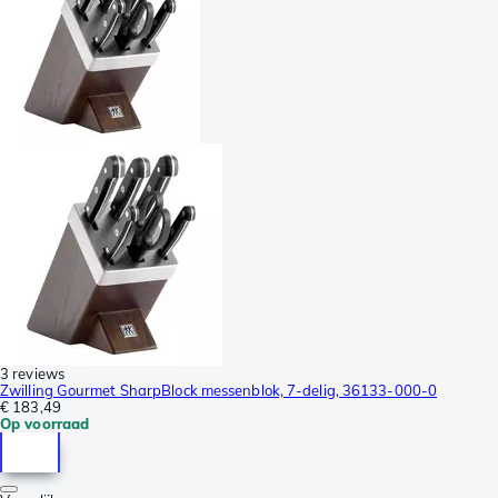
3 reviews
Zwilling Gourmet SharpBlock messenblok, 7-delig, 36133-000-0
€ 183,49
Op voorraad