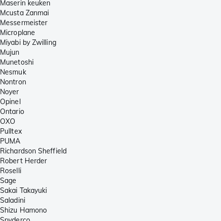
Maserin keuken
Mcusta Zanmai
Messermeister
Microplane
Miyabi by Zwilling
Mujun
Munetoshi
Nesmuk
Nontron
Noyer
Opinel
Ontario
OXO
Pulltex
PUMA
Richardson Sheffield
Robert Herder
Roselli
Sage
Sakai Takayuki
Saladini
Shizu Hamono
Spyderco