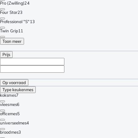
Pro (Zwilling)
24
Four Star
23
Professional "S"
13
Twin Grip
11
Toon meer
Prijs
Op voorraad
Type keukenmes
koksmes
7
vleesmes
6
officemes
5
universeelmes
4
broodmes
3