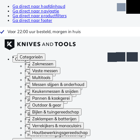
Ga direct naar hoofdinhoud
Ga direct naar navigatie
Ga direct naar productfilters
Ga direct naar footer
Voor 22:00 uur besteld, morgen in huis
Categorieën
Categorieën
Zakmessen
Zakmessen
Vaste messen
Vaste messen
Multitools
Multitools
Messen slijpen & onderhoud
Messen slijpen & onderhoud
Keukenmessen & snijden
Keukenmessen & snijden
Pannen & kookgerei
Pannen & kookgerei
Outdoor & gear
Outdoor & gear
Bijlen & tuingereedschap
Bijlen & tuingereedschap
Zaklampen & batterijen
Zaklampen & batterijen
Verrekijkers & monoculairs
Verrekijkers & monoculairs
Houtbewerkingsgereedschap
Houtbewerkingsgereedschap