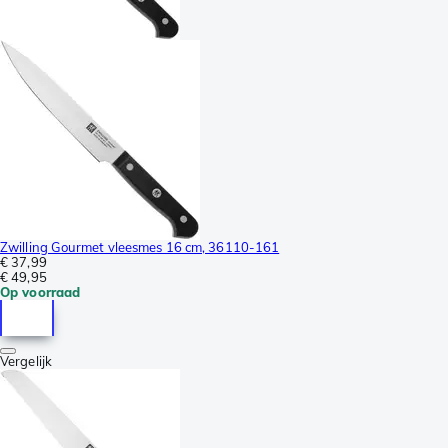
Zwilling Gourmet vleesmes 16 cm, 36110-161
€ 37,99
€ 49,95
Op voorraad
Vergelijk