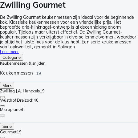
Zwilling Gourmet
De Zwilling Gourmet keukenmessen zijn ideaal voor de beginnende
kok. Klassieke keukenmessen voor een vriendelijke prijs. Het
beproefde drie-klinknagel-ontwerp is al decennialang enorm
populair. Tijdloos maar uiterst effectief. De Zwilling Gourmet-
keukenmessen zijn verkrijgbaar in diverse lemmetvormen, waardoor
je altijd het juiste mes voor de klus hebt. Een serie keukenmessen
van topkwaliteit, gemaakt in Solingen.
Lees meer
Categorie
Keukenmessen & snijden
Keukenmessen
19
Merk
Zwilling J.A. Henckels
19
Wüsthof Dreizack
40
Microplane
8
Serie
Gourmet
19