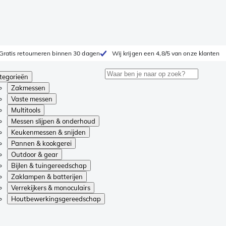
Gratis retourneren binnen 30 dagen
Wij krijgen een 4,8/5 van onze klanten
tegorieën
Zakmessen
Vaste messen
Multitools
Messen slijpen & onderhoud
Keukenmessen & snijden
Pannen & kookgerei
Outdoor & gear
Bijlen & tuingereedschap
Zaklampen & batterijen
Verrekijkers & monoculairs
Houtbewerkingsgereedschap