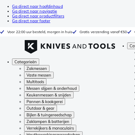
Ga direct naar hoofdinhoud
Ga direct naar navigatie
Ga direct naar productfilters
Ga direct naar footer
Voor 22:00 uur besteld, morgen in huis
Gratis verzending vanaf €50
Ca
Categorieën
Zakmessen
Vaste messen
Multitools
Messen slijpen & onderhoud
Keukenmessen & snijden
Pannen & kookgerei
Outdoor & gear
Bijlen & tuingereedschap
Zaklampen & batterijen
Verrekijkers & monoculairs
Houtbewerkingsgereedschap