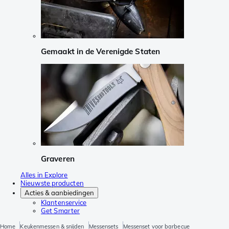
Gemaakt in de Verenigde Staten
Graveren
Alles in Explore
Nieuwste producten
Acties & aanbiedingen
Klantenservice
Get Smarter
Home
Keukenmessen & snijden
Messensets
Messenset voor barbecue