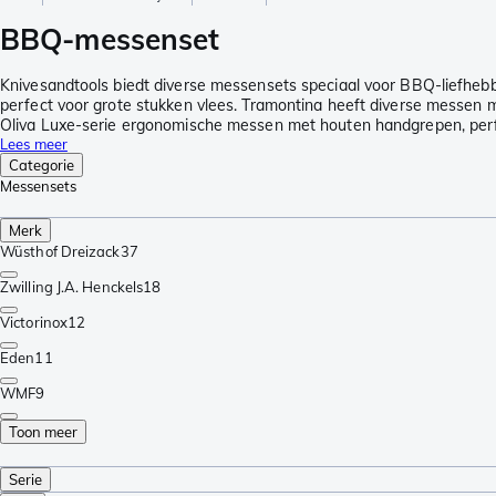
BBQ-messenset
Knivesandtools biedt diverse messensets speciaal voor BBQ-liefhebb
perfect voor grote stukken vlees. Tramontina heeft diverse messen met
Oliva Luxe-serie ergonomische messen met houten handgrepen, perf
Lees meer
Categorie
Messensets
Merk
Wüsthof Dreizack
37
Zwilling J.A. Henckels
18
Victorinox
12
Eden
11
WMF
9
Toon meer
Serie