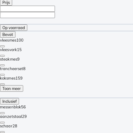
Prijs
Op voorraad
Bevat
vleesmes
100
vleesvork
15
steakmes
9
trancheerset
8
koksmes
159
Toon meer
Inclusief
messenblok
56
aanzetstaal
29
schaar
28