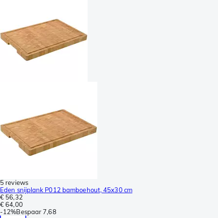
5 reviews
Eden snijplank P012 bamboehout, 45x30 cm
€ 56,32
€ 64,00
-
12%
Bespaar
7,68