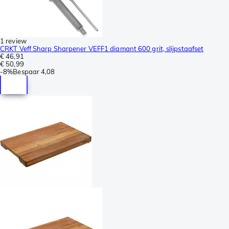
1 review
CRKT Veff Sharp Sharpener VEFF1 diamant 600 grit, slijpstaafset
€ 46,91
€ 50,99
-
8%
Bespaar
4,08