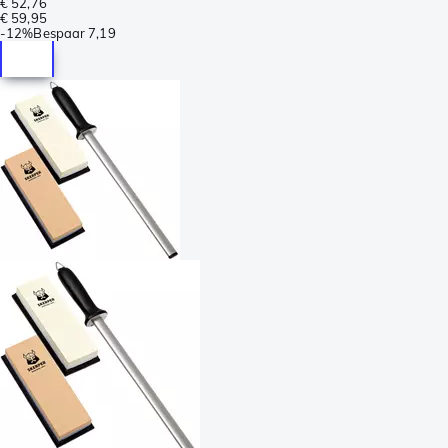
€ 52,76
€ 59,95
-
12%
Bespaar
7,19