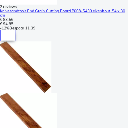
2 reviews
Knivesandtools End Grain Cutting Board P008-5430 eikenhout, 54 x 30
cm
€ 83,56
€ 94,95
-
12%
Bespaar
11,39