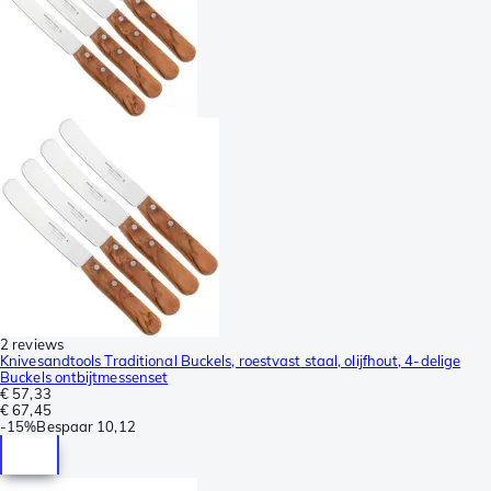
2 reviews
Knivesandtools Traditional Buckels, roestvast staal, olijfhout, 4-delige
Buckels ontbijtmessenset
€ 57,33
€ 67,45
-
15%
Bespaar
10,12