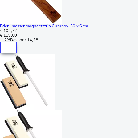
Eden-messenmagneetstrip Curupay, 50 x 6 cm
€ 104,72
€ 119,00
-
12%
Bespaar
14,28