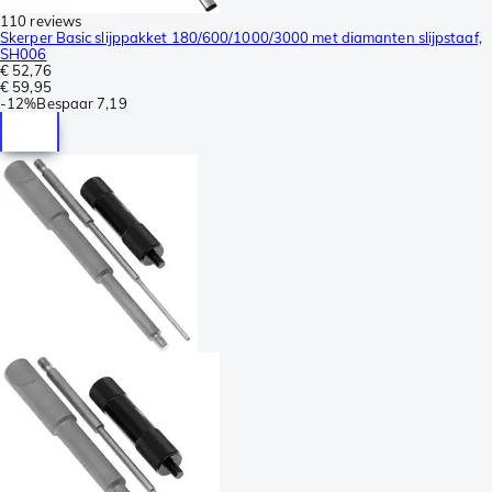
110 reviews
Skerper Basic slijppakket 180/600/1000/3000 met diamanten slijpstaaf,
SH006
€ 52,76
€ 59,95
-
12%
Bespaar
7,19