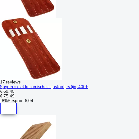
17 reviews
Spyderco set keramische slijpstaafjes fijn, 400F
€ 69,45
€ 75,49
-
8%
Bespaar
6,04