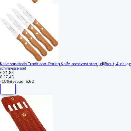
Knivesandtools Traditional Paring Knife, roestvast staal, olijfhout, 4-delige
schilmessenset
€ 31,83
€ 37,45
-
15%
Bespaar
5,62