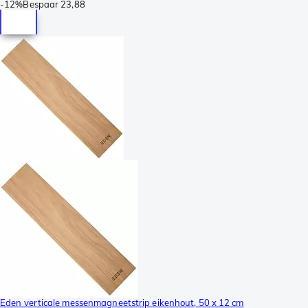
-
12%
Bespaar
23,88
Eden verticale messenmagneetstrip eikenhout, 50 x 12 cm