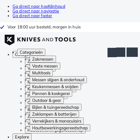
Ga direct naar hoofdinhoud
Ga direct naar navigatie
Ga direct naar footer
Voor 18:00 uur besteld, morgen in huis
Categorieën
Categorieën
Zakmessen
Zakmessen
Vaste messen
Vaste messen
Multitools
Multitools
Messen slijpen & onderhoud
Messen slijpen & onderhoud
Keukenmessen & snijden
Keukenmessen & snijden
Pannen & kookgerei
Pannen & kookgerei
Outdoor & gear
Outdoor & gear
Bijlen & tuingereedschap
Bijlen & tuingereedschap
Zaklampen & batterijen
Zaklampen & batterijen
Verrekijkers & monoculairs
Verrekijkers & monoculairs
Houtbewerkingsgereedschap
Houtbewerkingsgereedschap
Explore