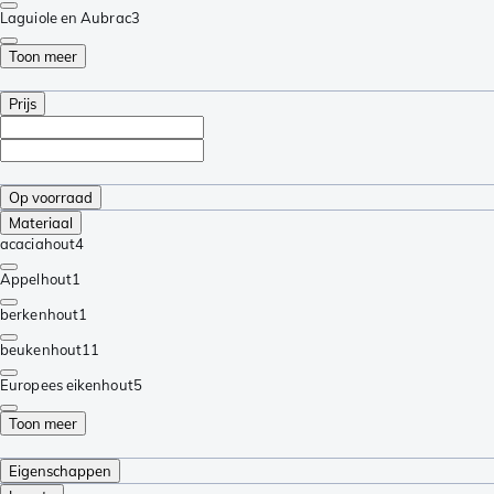
Laguiole en Aubrac
3
Toon meer
Prijs
Op voorraad
Materiaal
acaciahout
4
Appelhout
1
berkenhout
1
beukenhout
11
Europees eikenhout
5
Toon meer
Eigenschappen