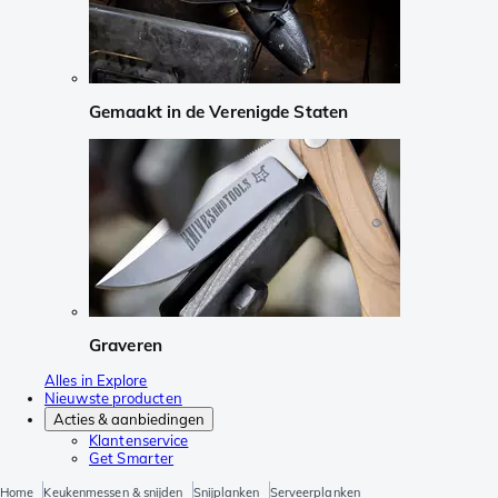
Gemaakt in de Verenigde Staten
Graveren
Alles in Explore
Nieuwste producten
Acties & aanbiedingen
Klantenservice
Get Smarter
Home
Keukenmessen & snijden
Snijplanken
Serveerplanken