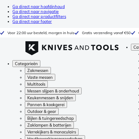
Ga direct naar hoofdinhoud
Ga direct naar navigatie
Ga direct naar productfilters
Ga direct naar footer
Voor 22:00 uur besteld, morgen in huis
Gratis verzending vanaf €50
Ca
Categorieën
Zakmessen
Vaste messen
Multitools
Messen slijpen & onderhoud
Keukenmessen & snijden
Pannen & kookgerei
Outdoor & gear
Bijlen & tuingereedschap
Zaklampen & batterijen
Verrekijkers & monoculairs
Houtbewerkingsgereedschap