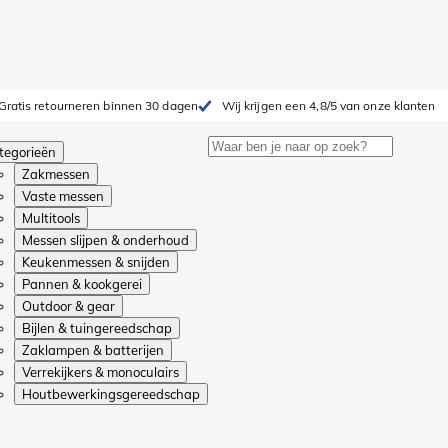
Gratis retourneren binnen 30 dagen
Wij krijgen een 4,8/5 van onze klanten
tegorieën
Zakmessen
Vaste messen
Multitools
Messen slijpen & onderhoud
Keukenmessen & snijden
Pannen & kookgerei
Outdoor & gear
Bijlen & tuingereedschap
Zaklampen & batterijen
Verrekijkers & monoculairs
Houtbewerkingsgereedschap