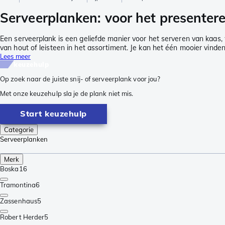
Serveerplanken: voor het presentere
Een serveerplank is een geliefde manier voor het serveren van kaas,
van hout of leisteen in het assortiment. Je kan het één mooier vinde
Lees meer
keuzehulp
Op zoek naar de juiste snij- of serveerplank voor jou?
Met onze keuzehulp sla je de plank niet mis.
Start keuzehulp
Categorie
Serveerplanken
Merk
Boska
16
Tramontina
6
Zassenhaus
5
Robert Herder
5