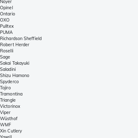
Noyer
Opinel
Ontario
OXO
Pulltex
PUMA
Richardson Sheffield
Robert Herder
Roselli
Sage
Sakai Takayuki
Saladini
Shizu Hamono
Spyderco
Tojiro
Tramontina
Triangle
Victorinox
Viper
Wüsthof
WMF
Xin Cutlery
Yaxell