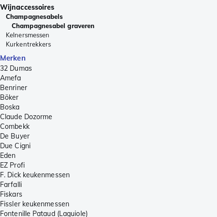
Wijnaccessoires
Champagnesabels
Champagnesabel graveren
Kelnersmessen
Kurkentrekkers
Merken
32 Dumas
Amefa
Benriner
Böker
Boska
Claude Dozorme
Combekk
De Buyer
Due Cigni
Eden
EZ Profi
F. Dick keukenmessen
Farfalli
Fiskars
Fissler keukenmessen
Fontenille Pataud (Laguiole)