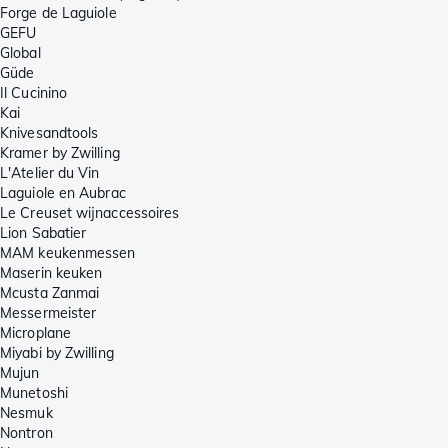
Forge de Laguiole
GEFU
Global
Güde
Il Cucinino
Kai
Knivesandtools
Kramer by Zwilling
L'Atelier du Vin
Laguiole en Aubrac
Le Creuset wijnaccessoires
Lion Sabatier
MAM keukenmessen
Maserin keuken
Mcusta Zanmai
Messermeister
Microplane
Miyabi by Zwilling
Mujun
Munetoshi
Nesmuk
Nontron