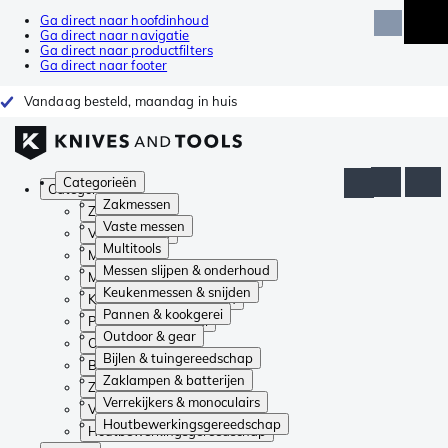
Ga direct naar hoofdinhoud
Ga direct naar navigatie
Ga direct naar productfilters
Ga direct naar footer
Vandaag besteld, maandag in huis
Categorieën
Categorieën
Zakmessen
Zakmessen
Vaste messen
Vaste messen
Multitools
Multitools
Messen slijpen & onderhoud
Messen slijpen & onderhoud
Keukenmessen & snijden
Keukenmessen & snijden
Pannen & kookgerei
Pannen & kookgerei
Outdoor & gear
Outdoor & gear
Bijlen & tuingereedschap
Bijlen & tuingereedschap
Zaklampen & batterijen
Zaklampen & batterijen
Verrekijkers & monoculairs
Verrekijkers & monoculairs
Houtbewerkingsgereedschap
Houtbewerkingsgereedschap