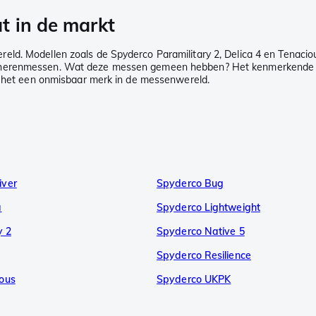
t in de markt
d. Modellen zoals de Spyderco Paramilitary 2, Delica 4 en Tenacious
 herenmessen. Wat deze messen gemeen hebben? Het kenmerkende ron
is het een onmisbaar merk in de messenwereld.
iver
Spyderco Bug
a
Spyderco Lightweight
y 2
Spyderco Native 5
Spyderco Resilience
ous
Spyderco UKPK