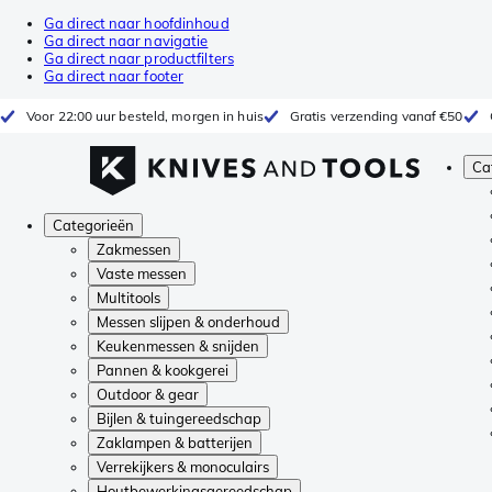
Ga direct naar hoofdinhoud
Ga direct naar navigatie
Ga direct naar productfilters
Ga direct naar footer
Voor 22:00 uur besteld, morgen in huis
Gratis verzending vanaf €50
Ca
Categorieën
Zakmessen
Vaste messen
Multitools
Messen slijpen & onderhoud
Keukenmessen & snijden
Pannen & kookgerei
Outdoor & gear
Bijlen & tuingereedschap
Zaklampen & batterijen
Verrekijkers & monoculairs
Houtbewerkingsgereedschap