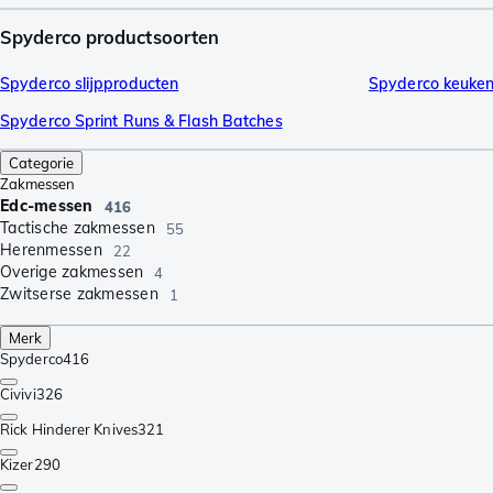
Spyderco productsoorten
Spyderco slijpproducten
Spyderco keuke
Spyderco Sprint Runs & Flash Batches
Categorie
Zakmessen
Edc-messen
416
Tactische zakmessen
55
Herenmessen
22
Overige zakmessen
4
Zwitserse zakmessen
1
Merk
Spyderco
416
Civivi
326
Rick Hinderer Knives
321
Kizer
290