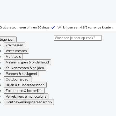
Gratis retourneren binnen 30 dagen
Wij krijgen een 4,8/5 van onze klanten
tegorieën
Zakmessen
Vaste messen
Multitools
Messen slijpen & onderhoud
Keukenmessen & snijden
Pannen & kookgerei
Outdoor & gear
Bijlen & tuingereedschap
Zaklampen & batterijen
Verrekijkers & monoculairs
Houtbewerkingsgereedschap