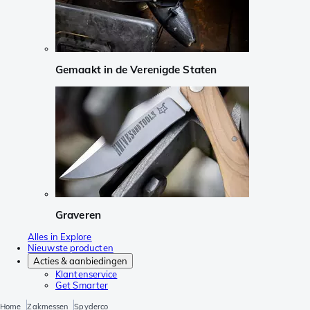
Gemaakt in de Verenigde Staten
Graveren
Alles in Explore
Nieuwste producten
Acties & aanbiedingen
Klantenservice
Get Smarter
Home
Zakmessen
Spyderco