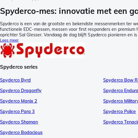
Spyderco-mes: innovatie met een ga
Spyderco is een van de grootste en bekendste messenmerken ter werel
functionele EDC-messen, messen voor first responders en premium
oprichter Sal Glesser. Vandaag de dag blijft Spyderco pionieren en 
Lees meer
Spyderco series
Spyderco Byrd
Spyderco Bow R
Spyderco Dragonfly
Spyderco Endur
Spyderco Manix 2
Spyderco Militar
Spyderco Para 3
Spyderco Police
Spyderco Shaman
Spyderco Tenaci
Spyderco Bodacious