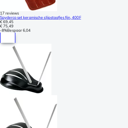
17 reviews
Spyderco set keramische slijpstaafjes fijn, 400F
€ 69,45
€ 75,49
-
8%
Bespaar
6,04