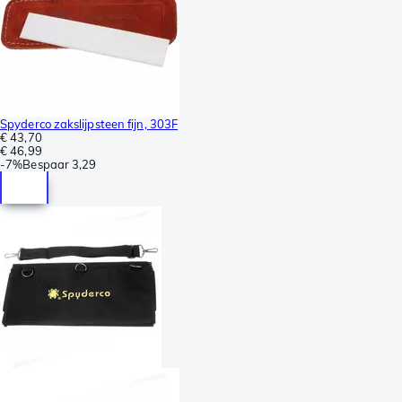
Spyderco zakslijpsteen fijn, 303F
€ 43,70
€ 46,99
-
7%
Bespaar
3,29