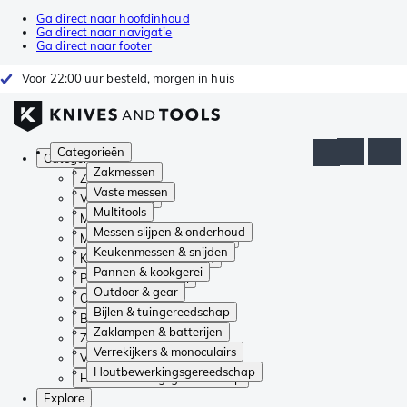
Ga direct naar hoofdinhoud
Ga direct naar navigatie
Ga direct naar footer
Voor 22:00 uur besteld, morgen in huis
Categorieën
Categorieën
Zakmessen
Zakmessen
Vaste messen
Vaste messen
Multitools
Multitools
Messen slijpen & onderhoud
Messen slijpen & onderhoud
Keukenmessen & snijden
Keukenmessen & snijden
Pannen & kookgerei
Pannen & kookgerei
Outdoor & gear
Outdoor & gear
Bijlen & tuingereedschap
Bijlen & tuingereedschap
Zaklampen & batterijen
Zaklampen & batterijen
Verrekijkers & monoculairs
Verrekijkers & monoculairs
Houtbewerkingsgereedschap
Houtbewerkingsgereedschap
Explore