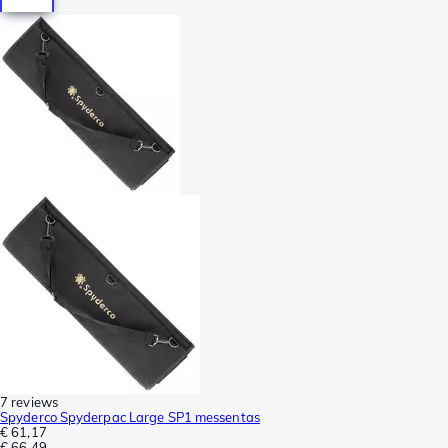
7 reviews
Spyderco Spyderpac Large SP1 messentas
€ 61,17
€ 66,49