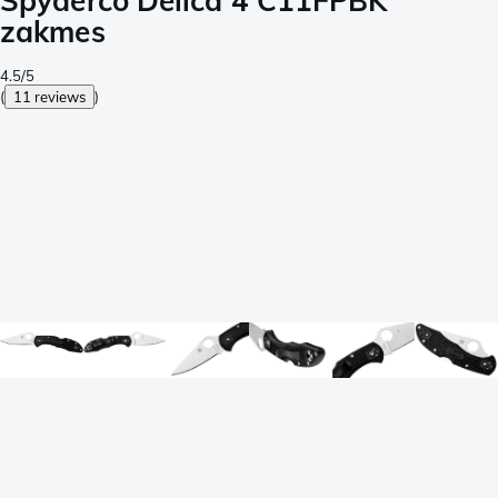
Spyderco Delica 4 C11FPBK
zakmes
4.5/5
(
11 reviews
)