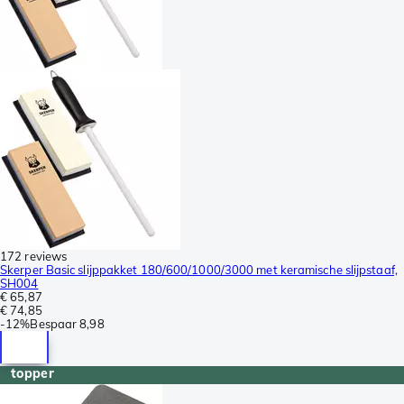
172 reviews
Skerper Basic slijppakket 180/600/1000/3000 met keramische slijpstaaf,
SH004
€ 65,87
€ 74,85
-
12%
Bespaar
8,98
topper