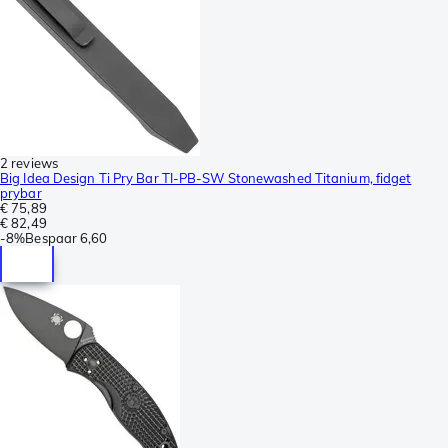
2 reviews
Big Idea Design Ti Pry Bar TI-PB-SW Stonewashed Titanium, fidget
prybar
€ 75,89
€ 82,49
-
8%
Bespaar
6,60