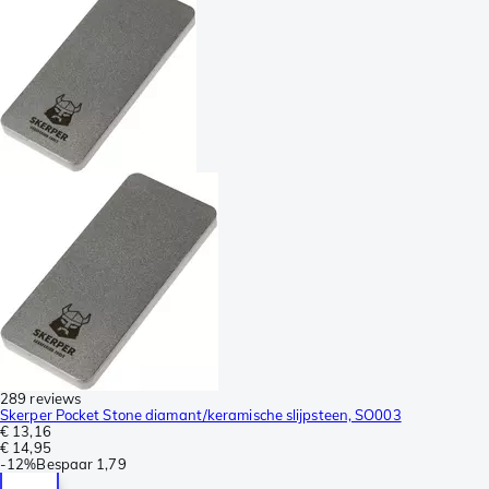
289 reviews
Skerper Pocket Stone diamant/keramische slijpsteen, SO003
€ 13,16
€ 14,95
-
12%
Bespaar
1,79