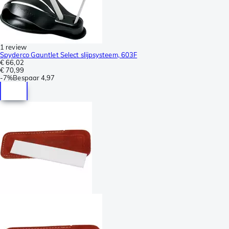
1 review
Spyderco Gauntlet Select slijpsysteem, 603F
€ 66,02
€ 70,99
-
7%
Bespaar
4,97