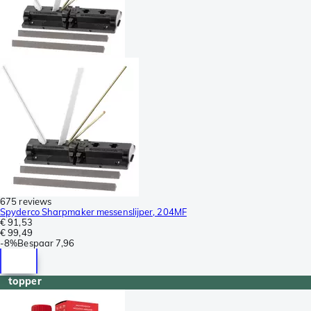
675 reviews
Spyderco Sharpmaker messenslijper, 204MF
€ 91,53
€ 99,49
-
8%
Bespaar
7,96
topper