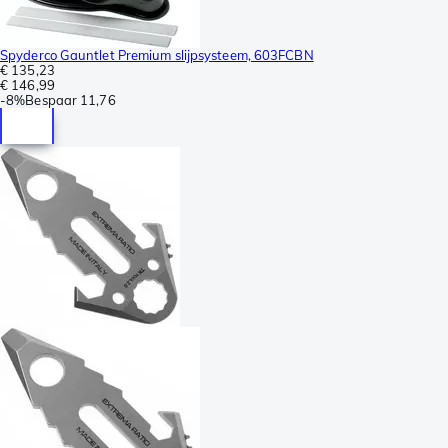
Spyderco Gauntlet Premium slijpsysteem, 603FCBN
€ 135,23
€ 146,99
-
8%
Bespaar
11,76