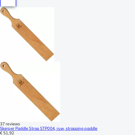
37 reviews
Skerper Paddle Strop STP004, ruw, stropping paddle
€ 51,92